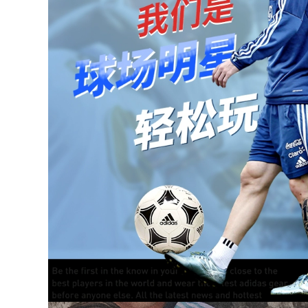
adidas Túi tập thể
chạy bóng rổ hỗ trợ
dục Adidas Túi xách
mắt cá chân banh
nam tách khô và
bóng đá chính hãng
ướt túi du lịch thể
mua quả bóng đá
thao đa chức năng
sức chứa lớn túi
601,000
đeo bụng thể thao
túi thể thao
quả bóng đá adidas
3,136,000
adidas Adidas túi
út dây rút ba lô
nam và nữ dung
ích lớn túi tập thể
dục thể thao túi tập
bơi quả bóng đá
chính hãng banh đá
bóng da
774,000