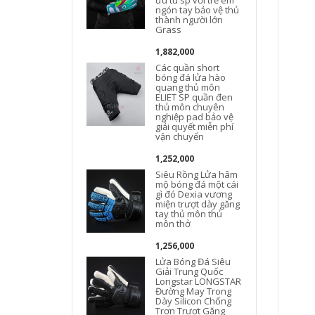
ưu tú sp với trẻ em
ngón tay bảo vệ thủ
thành người lớn
Grass
1,882,000
Các quần short
bóng đá lửa hào
quang thủ môn
ELIET SP quần đen
thủ môn chuyên
nghiệp pad bảo vệ
giải quyết miễn phí
vận chuyển
1,252,000
Siêu Rồng Lửa hâm
mộ bóng đá một cái
gì đó Dexia vương
miện trượt dày găng
tay thủ môn thủ
môn thở
1,256,000
Lửa Bóng Đá Siêu
Giải Trung Quốc
Longstar LONGSTAR
Đường May Trong
Dày Silicon Chống
Trơn Trượt Găng