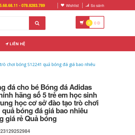
5.68.68.11 - 078.8283.789
Wishlist
So sánh
0
0
Đ
LIÊN HỆ
 trò chơi bóng S12241 quả bóng đá giá bao nhiêu
g đá cho bé Bóng đá Adidas
ính hãng số 5 trẻ em học sinh
trung học cơ sở đào tạo trò chơi
 quả bóng đá giá bao nhiêu
g giá rẻ Quả bóng
623129252984