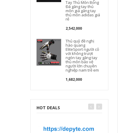
Tay Thủ Môn Bóng
Đá găng tay thủ
môn giá găng tay
thủ môn adidas giá
rẻ
2,542,000
Thủ quỹ đề nghị
hào quang
EliteSport người cỏ
với không trượt
ngón tay găng tay
thủ môn bảo vệ
người lớn chuyên
nghiệp nam trẻ em
1,682,000
HOT DEALS