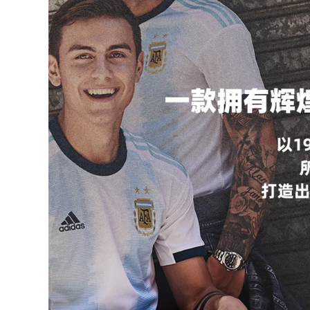
Bóng đá lửa khuyên
Aura thủ môn găng
Hyun Chí reusch
tay thủ môn chuyên
không ngón tay bảo
nghiệp với tấm lót
vệ hàng đầu với
ngón đầu với cầu
người cỏ cứng R3
vồng màu sắc pha
găng tay thủ môn
trộn bóng đá cắt lửa
chuyên nghiệp mủ
miễn phí vận
chuyển
2,546,000
2,662,000
bóng đá lửa phổ
biến Đức reusch
Thủ quỹ khuyến
Hyun Chí thủ môn
siêu thủ môn thủ
không bảo vệ ngón
môn ưu tú sp hào
tay trẻ em găng tay
quang mà không
thủ môn người lớn
cần đầu với ngón
mặc RG
tay đỏ găng tay thủ
môn bảo vệ
1,176,000
3,012,000
Hyun Chí mà không
cần tấm lót ngón
găng tay thủ môn
găng tay thủ môn
bóng đá lửa thủ
chuyên nghiệp thủ
môn Elite Sport hào