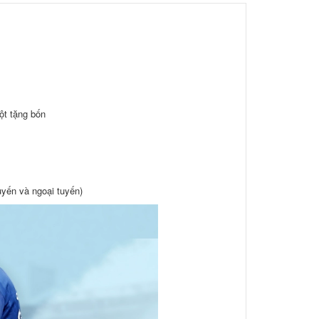
ột tặng bốn
yến và ngoại tuyến)