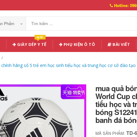
Hotline: 096
Sản Phẩm
MỚI
GIÀY DÉP Y TẾ
PHỤ KIỆN Ô TÔ
BÀI VIẾT
hính hãng số 5 trẻ em học sinh tiểu học và trung học cơ sở đào tạo
mua quả bón
World Cup ch
tiểu học và 
bóng S12241
banh đá bón
TD-
MÃ SẢN PHẨM: