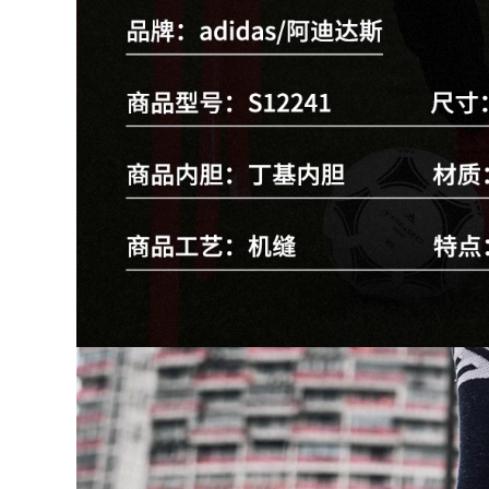
1,842,000
Con rồng lửa thủ
Năm 2020 Trung
môn bóng đá thủ
Quốc và Trung
môn Dexia điều mà
Quốc hào quang
không bảo vệ ngón
lửa bóng đá thủ
tay vương miện siêu
môn cỏ người Elite
dính găng tay
mà không cần găng
đường may dày WG
tay thủ môn bảo vệ
3
ngón tay chuyên
nghiệp
2,662,000
1,120,000