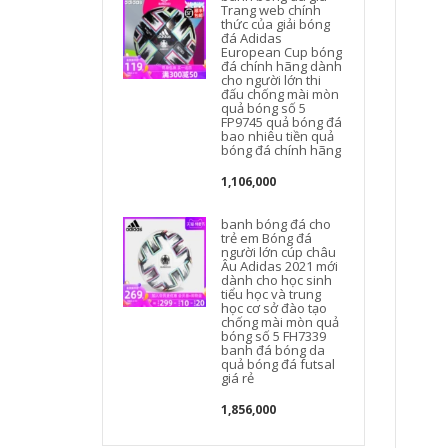
Trang web chính
thức của giải bóng
đá Adidas
European Cup bóng
đá chính hãng dành
cho người lớn thi
đấu chống mài mòn
quả bóng số 5
FP9745 quả bóng đá
bao nhiêu tiền quả
bóng đá chính hãng
r
1,106,000
t
banh bóng đá cho
trẻ em Bóng đá
người lớn cúp châu
Âu Adidas 2021 mới
dành cho học sinh
tiểu học và trung
học cơ sở đào tạo
chống mài mòn quả
bóng số 5 FH7339
banh đá bóng da
quả bóng đá futsal
giá rẻ
1,856,000