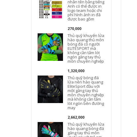
nhân tên bằng tiếng
Anh có thể được in
logo team hoặc chi
phí hình ảnh in đã
c
được bao gồm
270,000
Thủ quỹ khuyến lửa
hào quang thủ môn
bóng đá cỏ người
ELITESPORT mà
không cần tấm lót
ngón găng tay thủ
môn chuyên nghiệp
1,320,000
Thủ quỹ bóng đá
lửa nên hào quang
EliteSport đầu với
một găng tay thủ
môn chuyên nghiệp
mà không cần tấm
lót ngón bên đường
may
2,662,000
Thủ quỹ khuyến lửa
hào quang bóng đá
găng tay thủ môn