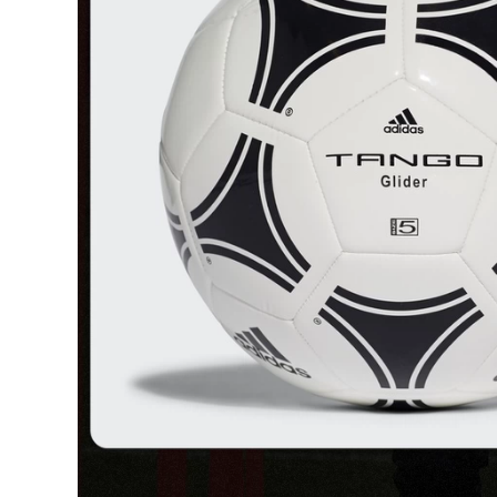
môn thủ môn bóng
chuyên nghiệp thủ
đá
môn cỏ kháng
khuyến cáo
1,846,000
1,842,000
Siêu dài mọi thứ lên
phiên bản máy
Trưởng găng tay thủ
nghe nhạc dùng để
môn bóng đá Mỹ
chỉ một gói rộng đề
hào quang lửa thủ
cập mặc inseam dày
môn Elitesport cỏ
nhớt găng tay thủ
người trượt tấm lót
môn thủ môn bóng
ngón kháng
đá mạnh mẽ
1,882,000
2,662,000
găng tay thủ môn
bóng đá lửa Đức
siêu dài may mọi
Puma PUMA ONE
thứ lên lửa SRG
loạt đầu với găng
latex trong vòng thủ
tay thủ môn thủ
môn bóng đá
môn mủ vận chuyển
chuyên nghiệp VG3
chuyên nghiệp
LONGSTAR
1,766,000
2,662,000
Mùa hè 2020 thủ
bóng đá lửa Đức
môn hào quang lửa
REUSCH Hyun Chí
bóng đá người môn
2020 ATTRAKT PRO
thể thao ưu tú cỏ
G3 găng tay thủ
với găng tay thủ
môn thủ môn
môn bảo vệ ngón
chuyên nghiệp
tay chuyên nghiệp
3,016,000