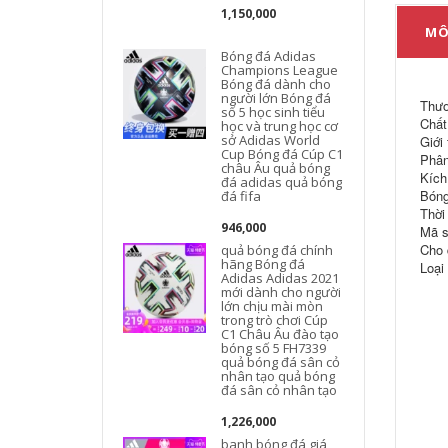
1,150,000
MÔ
Bóng đá Adidas
Champions League
Bóng đá dành cho
người lớn Bóng đá
Thươ
số 5 học sinh tiểu
Chất
học và trung học cơ
sở Adidas World
Giới
Cup Bóng đá Cúp C1
Phân
châu Âu quả bóng
Kích
đá adidas quả bóng
Bóng
đá fifa
Thời
946,000
Mã s
Cho 
quả bóng đá chính
hãng Bóng đá
Loại
Adidas Adidas 2021
mới dành cho người
lớn chịu mài mòn
trong trò chơi Cúp
C1 Châu Âu đào tạo
bóng số 5 FH7339
quả bóng đá sân cỏ
nhân tạo quả bóng
đá sân cỏ nhân tạo
1,226,000
banh bóng đá giá