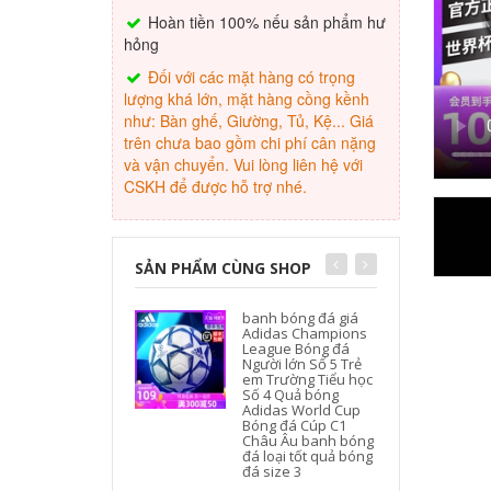
Hoàn tiền 100% nếu sản phẩm hư
hỏng
Đối với các mặt hàng có trọng
lượng khá lớn, mặt hàng cồng kềnh
như: Bàn ghế, Giường, Tủ, Kệ... Giá
trên chưa bao gồm chi phí cân nặng
và vận chuyển. Vui lòng liên hệ với
CSKH để được hỗ trợ nhé.
SẢN PHẨM CÙNG SHOP
banh bóng đá giá
Adidas Champions
League Bóng đá
Người lớn Số 5 Trẻ
em Trường Tiểu học
Số 4 Quả bóng
Adidas World Cup
Bóng đá Cúp C1
Châu Âu banh bóng
đá loại tốt quả bóng
đá size 3