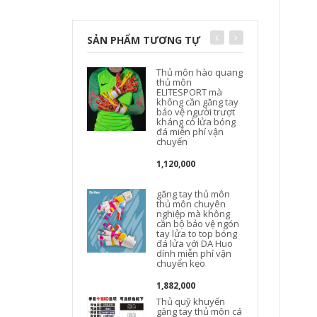
SẢN PHẨM TƯƠNG TỰ
Thủ môn hào quang
thủ môn
ELITESPORT mà
không cần găng tay
bảo vệ người trượt
kháng cỏ lửa bóng
đá miễn phí vận
chuyển
1,120,000
găng tay thủ môn
thủ môn chuyên
nghiệp mà không
cần bộ bảo vệ ngón
tay lửa to top bóng
đá lửa với DA Huo
dính miễn phí vận
chuyển kẹo
1,882,000
Thủ quỹ khuyến
găng tay thủ môn cá