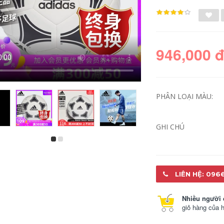
946,000 
PHÂN LOẠI MÀU:
GHI CHÚ
adidas Adidas mũ
mua quả bóng đá ở
trống trên đầu nam
hà nội Adidas
và nữ mũ quần vợt
Adidas nhảy dây
mũ golf mũ thể thao
thể dục thể thao
chống nắng mũ
người lớn chuyên
LIÊN HỆ: 096
không mũ chạy
nghiệp kỳ thi tuyển
chống nắng banh
sinh trung học
bóng đá chất lượng
chuyên nghiệp nữ
Nhiều người 
cao banh đá bóng
giảm cân chuyên
giỏ hàng của 
trẻ em
dụng thể thao nhảy
dây nhảy dây banh
bóng đá giá quả
774,000