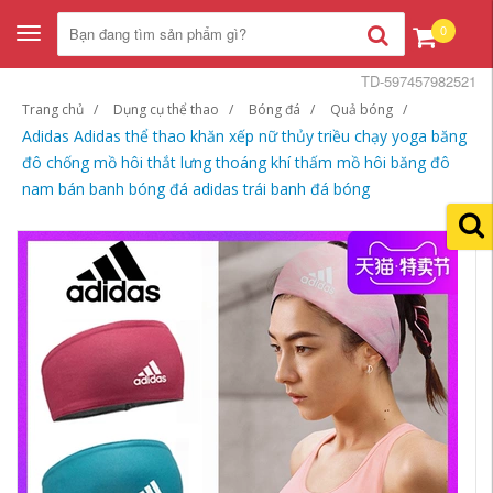
0
Toggle
navigation
TD-597457982521
Trang chủ
Dụng cụ thể thao
Bóng đá
Quả bóng
Adidas Adidas thể thao khăn xếp nữ thủy triều chạy yoga băng
đô chống mồ hôi thắt lưng thoáng khí thấm mồ hôi băng đô
nam bán banh bóng đá adidas trái banh đá bóng