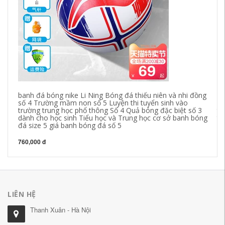
banh đá bóng nike Li Ning Bóng đá thiếu niên và nhi đồng
mu
số 4 Trường mầm non số 5 Luyện thi tuyển sinh vào
dụ
trường trung học phổ thông Số 4 Quả bóng đặc biệt số 3
tr
dành cho học sinh Tiểu học và Trung học cơ sở banh bóng
th
đá size 5 giá banh bóng đá số 5
fu
760,000 đ
64
LIÊN HỆ
Thanh Xuân - Hà Nội