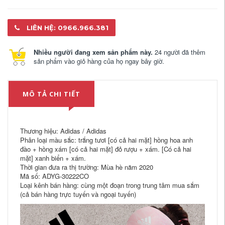
LIÊN HỆ: 0966.966.381
Nhiều người đang xem sản phẩm này.
24 người đã thêm
sản phẩm vào giỏ hàng của họ ngay bây giờ.
MÔ TẢ CHI TIẾT
Thương hiệu: Adidas / Adidas
Phân loại màu sắc: trắng tươi [có cả hai mặt] hồng hoa anh
đào + hồng xám [có cả hai mặt] đỏ rượu + xám. [Có cả hai
mặt] xanh biển + xám.
Thời gian đưa ra thị trường: Mùa hè năm 2020
Mã số: ADYG-30222CO
Loại kênh bán hàng: cùng một đoạn trong trung tâm mua sắm
(cả bán hàng trực tuyến và ngoại tuyến)