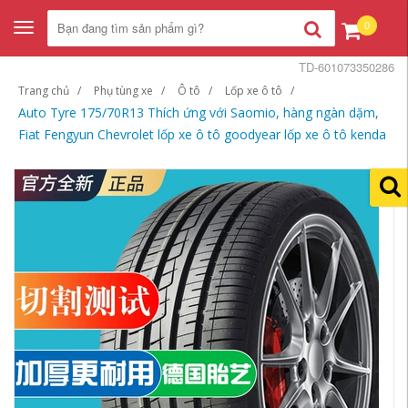
0
Toggle
navigation
TD-601073350286
Trang chủ
Phụ tùng xe
Ô tô
Lốp xe ô tô
Auto Tyre 175/70R13 Thích ứng với Saomio, hàng ngàn dặm,
Fiat Fengyun Chevrolet lốp xe ô tô goodyear lốp xe ô tô kenda