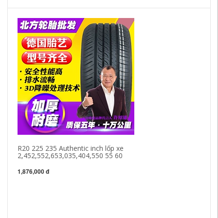
R20 225 235 Authentic inch lốp xe
2,452,552,653,035,404,550 55 60
1,876,000 đ
Lố
hợ
lố
5,