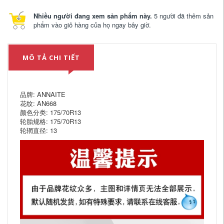
Nhiều người đang xem sản phẩm này.
5 người đã thêm sản
phẩm vào giỏ hàng của họ ngay bây giờ.
MÔ TẢ CHI TIẾT
品牌: ANNAITE
花纹: AN668
颜色分类: 175/70R13
轮胎规格: 175/70R13
轮辋直径: 13