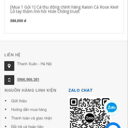
[Mua 1 Gửi 1] Cá thu đông chính hãng Raisin Cá Rose Keel
Ba
Lỗ tay thấm mồ hôi Hole Chống trượt
Bl
ch
586,000 đ
1,
LIÊN HỆ
Thanh Xuân - Hà Nội
0966.966.381
NGUỒN HÀNG LINH KIỆN
ZALO CHAT
Giới thiệu
Hướng dẫn mua hàng
Thanh toán và giao nhận
Đổi trả và hoàn tiền