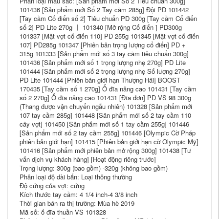
Phân loại màu sắc: [Sản phẩm mới Số 2 Tiêu chuẩn 300g]
101436 [Sản phẩm mới Số 2 Tay cầm 285g] Đội PD 101442
[Tay cầm Cổ điển số 2] Tiêu chuẩn PD 300g [Tay cầm Cổ điển
số 2] PD Lite 270g 丨 101340 [Mở rộng Cổ điển ] PD300g
101337 [Mặt vợt cổ điển 110] PD 255g 101345 [Mặt vợt cổ điển
107] PD285g 101347 [Phiên bản trọng lượng cổ điển] PD +
315g 101333 [Sản phẩm mới số 3 tay cầm tiêu chuẩn 300g]
101436 [Sản phẩm mới số 1 trọng lượng nhẹ 270g] PD Lite
101444 [Sản phẩm mới số 2 trọng lượng nhẹ Số lượng 270g]
PD Lite 101444 [Phiên bản giới hạn Thượng Hải] BOOST
170435 [Tay cầm số 1 270g] Ổ đĩa nâng cao 101431 [Tay cầm
số 2 270g] Ổ đĩa nâng cao 101431 [Đĩa đơn] PD VS 98 300g
(Thang được vận chuyển ngẫu nhiên) 101328 [Sản phẩm mới
107 tay cầm 285g] 101448 [Sản phẩm mới số 2 tay cầm 110
cây vợt] 101450 [Sản phẩm mới số 1 tay cầm 255g] 101446
[Sản phẩm mới số 2 tay cầm 255g] 101446 [Olympic Cờ Pháp
phiên bản giới hạn] 101415 [Phiên bản giới hạn cờ Olympic Mỹ]
101416 [Sản phẩm mới phiên bản mở rộng 300g] 101438 [Tư
vấn dịch vụ khách hàng] [Hoạt động riêng trước]
Trọng lượng: 300g (bao gồm) -320g (không bao gồm)
Phân loại độ dài bắn: Loại thông thường
Độ cứng của vợt: cứng
Kích thước tay cầm: 4 1/4 inch-4 3/8 inch
Thời gian bán ra thị trường: Mùa hè 2019
Mã số: ổ đĩa thuần VS 101328