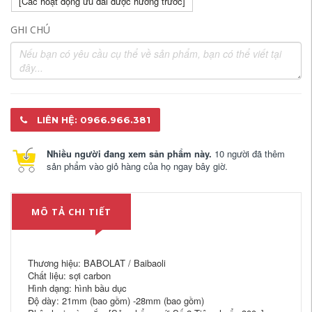
[Các hoạt động ưu đãi được hưởng trước]
GHI CHÚ
LIÊN HỆ: 0966.966.381
Nhiều người đang xem sản phẩm này.
10 người đã thêm
sản phẩm vào giỏ hàng của họ ngay bây giờ.
MÔ TẢ CHI TIẾT
Thương hiệu: BABOLAT / Baibaoli
Chất liệu: sợi carbon
Hình dạng: hình bầu dục
Độ dày: 21mm (bao gồm) -28mm (bao gồm)