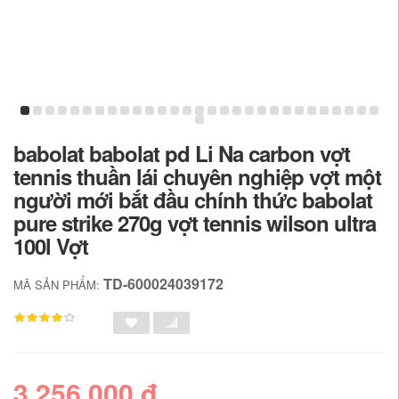
babolat babolat pd Li Na carbon vợt
tennis thuần lái chuyên nghiệp vợt một
người mới bắt đầu chính thức babolat
pure strike 270g vợt tennis wilson ultra
100l Vợt
TD-600024039172
MÃ SẢN PHẨM:
3,256,000 đ