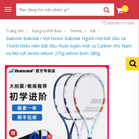
0
Toggle
navigation
TD-600591731695
Trang chủ
Dụng cụ thể thao
Tennis
Vợt
Babolat Babolat / Vợt tennis Babolat Người mới bắt đầu và
Thanh thiếu niên Bắt đầu Huấn luyện một cú Carbon cho Nam
và Nữ vợt tennis wilson 275g wilson burn 280g