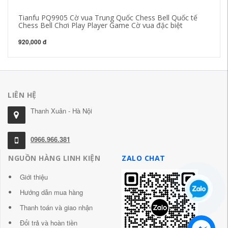
Tianfu PQ9905 Cờ vua Trung Quốc Chess Bell Quốc tế
[T
Chess Bell Chơi Play Player Game Cờ vua đặc biệt
cấ
920,000 đ
57
LIÊN HỆ
Thanh Xuân - Hà Nội
0966.966.381
NGUỒN HÀNG LINH KIỆN
ZALO CHAT
Giới thiệu
Hướng dẫn mua hàng
Thanh toán và giao nhận
Đổi trả và hoàn tiền