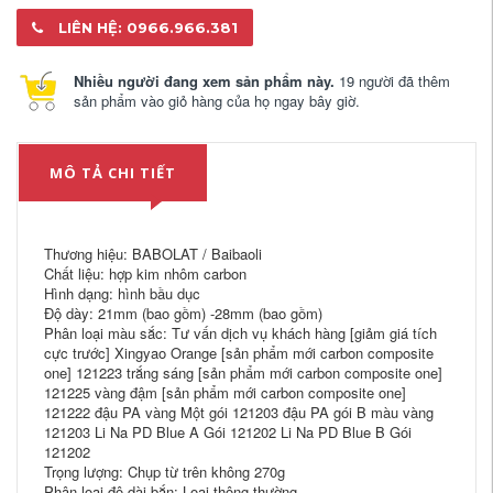
LIÊN HỆ: 0966.966.381
Nhiều người đang xem sản phẩm này.
19 người đã thêm
sản phẩm vào giỏ hàng của họ ngay bây giờ.
MÔ TẢ CHI TIẾT
Thương hiệu: BABOLAT / Baibaoli
Chất liệu: hợp kim nhôm carbon
Hình dạng: hình bầu dục
Độ dày: 21mm (bao gồm) -28mm (bao gồm)
Phân loại màu sắc: Tư vấn dịch vụ khách hàng [giảm giá tích
cực trước] Xingyao Orange [sản phẩm mới carbon composite
one] 121223 trắng sáng [sản phẩm mới carbon composite one]
121225 vàng đậm [sản phẩm mới carbon composite one]
121222 đậu PA vàng Một gói 121203 đậu PA gói B màu vàng
121203 Li Na PD Blue A Gói 121202 Li Na PD Blue B Gói
121202
Trọng lượng: Chụp từ trên không 270g
Phân loại độ dài bắn: Loại thông thường