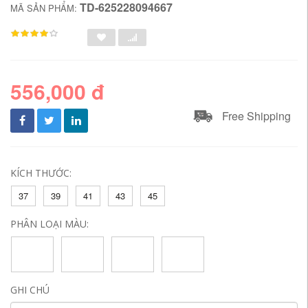
TD-625228094667
MÃ SẢN PHẨM:
556,000 đ
Free Shipping
KÍCH THƯỚC:
37
39
41
43
45
PHÂN LOẠI MÀU:
GHI CHÚ