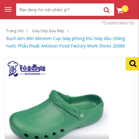
0
Toggle
navigation
TD-609019043755
Trang chủ
Giày Dép Đầu Bếp
Bạch kim đến Western Cup Giày phòng thủ Giày dầu chống
nước Phẫu thuật Antiston Food Factory Work Shoes 20080