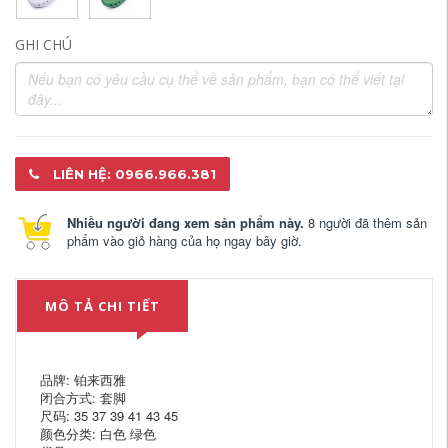
GHI CHÚ
LIÊN HỆ: 0966.966.381
Nhiều người đang xem sản phẩm này.
8 người đã thêm sản
phẩm vào giỏ hàng của họ ngay bây giờ.
MÔ TẢ CHI TIẾT
品牌: 铂来西雅
闭合方式: 套脚
尺码: 35 37 39 41 43 45
颜色分类: 白色 绿色