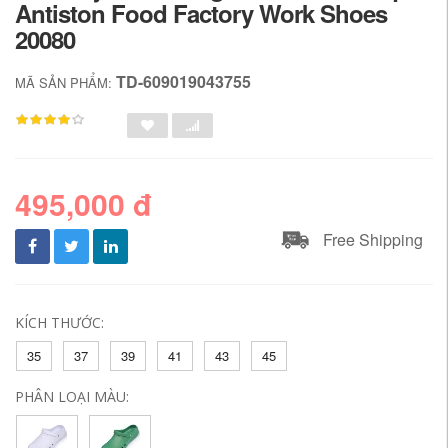
Antiston Food Factory Work Shoes
20080
TD-609019043755
MÃ SẢN PHẨM:
495,000 đ
Free Shipping
KÍCH THƯỚC:
35
37
39
41
43
45
PHÂN LOẠI MÀU: