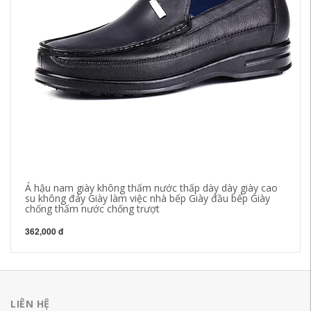
Á hậu nam giày không thấm nước thấp dày dày giày cao
Bế
su không đáy Giày làm việc nhà bếp Giày đầu bếp Giày
th
chống thấm nước chống trượt
nh
362,000 đ
93
LIÊN HỆ