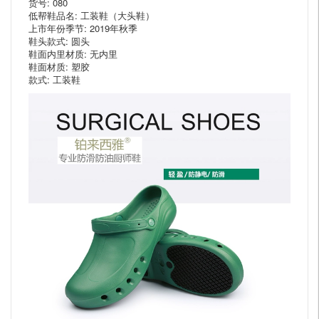
货号: 080
低帮鞋品名: 工装鞋（大头鞋）
上市年份季节: 2019年秋季
鞋头款式: 圆头
鞋面内里材质: 无内里
鞋面材质: 塑胶
款式: 工装鞋