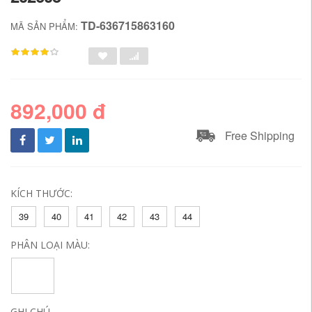
TD-636715863160
MÃ SẢN PHẨM:
892,000 đ
Free Shipping
KÍCH THƯỚC:
39
40
41
42
43
44
PHÂN LOẠI MÀU:
GHI CHÚ