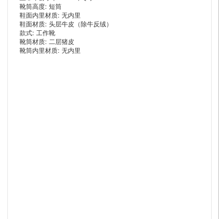
靴筒高度: 短筒
鞋面内里材质: 无内里
鞋面材质: 头层牛皮（除牛反绒）
款式: 工作靴
靴筒材质: 二层猪皮
靴筒内里材质: 无内里