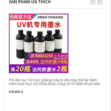
SẢN PHẨM ƯA THÍCH
FIG liên tục UV mực phẳng máy in đầu bảy thế hệ Năm
mềm loại mực UV-chữa được cứng vỏ UV điện thoại web
470,000 đ
Tà
gi
1,