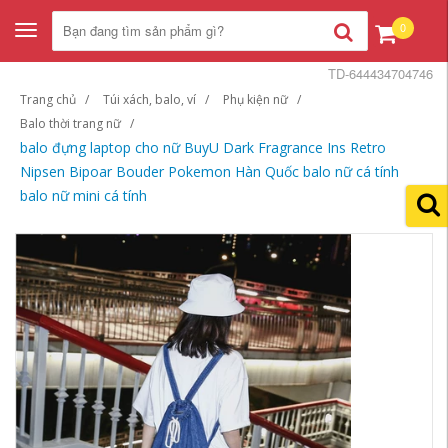
0
Toggle
navigation
TD-644434704746
Trang chủ
Túi xách, balo, ví
Phụ kiện nữ
Balo thời trang nữ
balo đựng laptop cho nữ BuyU Dark Fragrance Ins Retro
Nipsen Bipoar Bouder Pokemon Hàn Quốc balo nữ cá tính
balo nữ mini cá tính