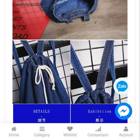
Home
Category
Wishlist
Comparison
Account