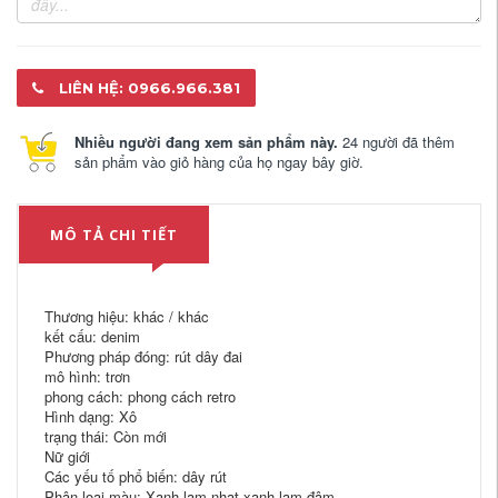
LIÊN HỆ: 0966.966.381
Nhiều người đang xem sản phẩm này.
24 người đã thêm
sản phẩm vào giỏ hàng của họ ngay bây giờ.
MÔ TẢ CHI TIẾT
Thương hiệu: khác / khác
kết cấu: denim
Phương pháp đóng: rút dây đai
mô hình: trơn
phong cách: phong cách retro
Hình dạng: Xô
trạng thái: Còn mới
Nữ giới
Các yếu tố phổ biến: dây rút
Phân loại màu: Xanh lam nhạt xanh lam đậm