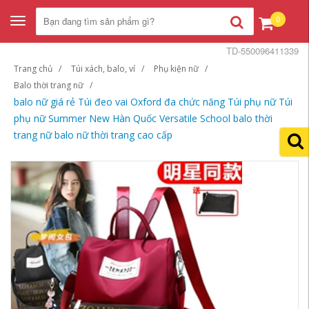
0
Toggle
navigation
TD-550096411339
Trang chủ
Túi xách, balo, ví
Phụ kiện nữ
Balo thời trang nữ
balo nữ giá rẻ Túi đeo vai Oxford đa chức năng Túi phụ nữ Túi
phụ nữ Summer New Hàn Quốc Versatile School balo thời
trang nữ balo nữ thời trang cao cấp