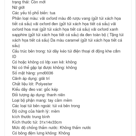
trạng thái: Còn mới
Nữ giới
Các yếu tố phổ biến: tua
Phân loại màu: vải oxford màu đỏ rượu vang (gửi túi xách họa
tiết cá sấu) vải oxford đen (gửi túi xách họa tiết cá sấu) vải
oxford hoa mai (gửi túi xách họa tiết cá sấu) vải oxford xanh
sapphire (gửi túi xách họa tiết cá sấu) da đen toàn bộ ( Tặng túi
xách họa tiết cá sấu) Da màu caramel (gửi túi xách họa tiết cá
sấu)
Cấu trúc bên trong: túi dây kéo túi điện thoại di động khe cắm
ID
Có hoặc không có lớp xen kẽ: không
Nó có thể gập lại được không: không
Số mặt hàng: ymd0036
Cảnh áp dụng: giải trí
Chất liệu lót: Polyester
Kiểu dây đeo vai: gốc kép
Đối tượng áp dụng: thanh niên
Loại bộ phận mang: tay cầm mềm
Các loại túi bên ngoài: túi vá bên trong
Độ cứng của hành lý: mềm
kích thước trung bình
Kích thước túi: 31x14x33cm
Mức độ chống thấm nước: Không thấm nước
Có bông đệm lưng không: Không