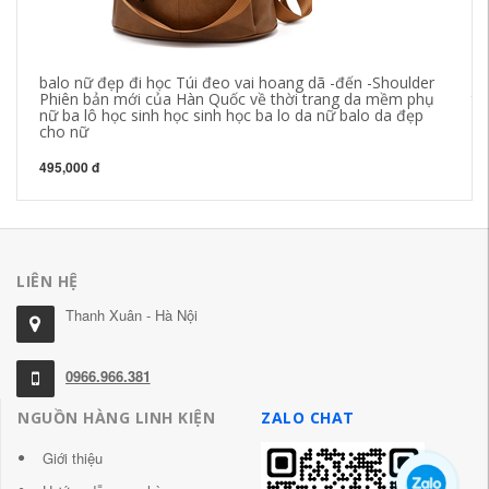
balo nữ đẹp đi học Túi đeo vai hoang dã -đến -Shoulder
ba
Phiên bản mới của Hàn Quốc về thời trang da mềm phụ
th
nữ ba lô học sinh học sinh học ba lo da nữ balo da đẹp
nư
cho nữ
họ
495,000 đ
51
LIÊN HỆ
Thanh Xuân - Hà Nội
0966.966.381
NGUỒN HÀNG LINH KIỆN
ZALO CHAT
Giới thiệu