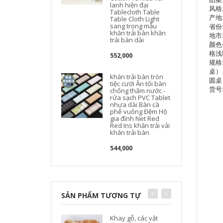
lanh hiện đại
风格
Tablecloth Table
产地
Table Cloth Light
sang trọng mẫu
省份
c
khăn trải bàn khăn
地市
trải bàn dài
颜色
格浅
552,000
规格:
桌） 
khăn trải bàn tròn
圆桌
tiệc cưới Ăn tối bàn
货号:
chống thấm nước -
rửa sạch PVC Tablet
nhựa dài Bàn cà
phê vuông Đệm Hộ
gia đình Net Red
Red Ins khăn trải vải
khăn trải bàn
544,000
SẢN PHẨM TƯƠNG TỰ
Khay gỗ, các vật