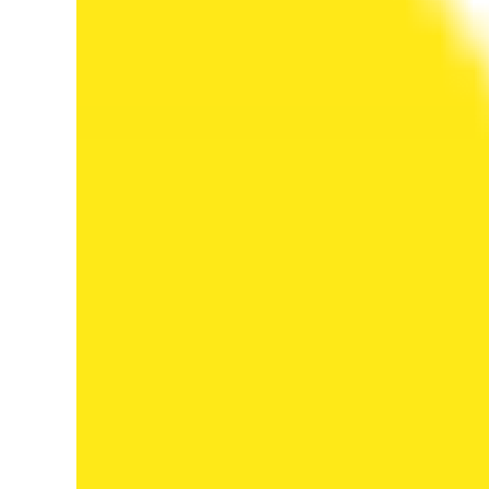
ác sỹ bệnh viện
0.000 đ