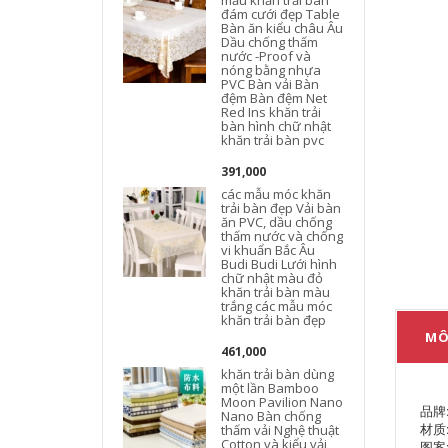
mẫu khăn trải bàn
đám cưới đẹp Table
Bàn ăn kiểu châu Âu
Dầu chống thấm
nước -Proof và
nóng bằng nhựa
PVC Bàn vải Bàn
đệm Bàn đệm Net
Red Ins khăn trải
bàn hình chữ nhật
khăn trải bàn pvc
391,000
các mẫu móc khăn
trải bàn đẹp Vải bàn
ăn PVC, dầu chống
thấm nước và chống
vi khuẩn Bắc Âu
Budi Budi Lưới hình
chữ nhật màu đỏ
khăn trải bàn màu
trắng các mẫu móc
khăn trải bàn đẹp
MÔ
461,000
khăn trải bàn dùng
một lần Bamboo
Moon Pavilion Nano
品牌
Nano Bàn chống
材质
thấm vải Nghệ thuật
Cotton và kiểu vải
图案