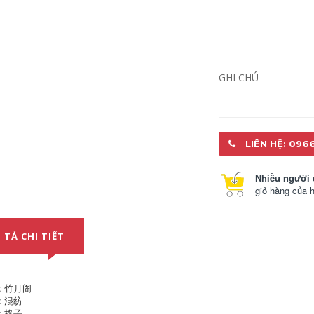
Bàn mục vụ vải vải
Cuộc hôn nhân màu
nghệ thuật cotton
đỏ của năm của n
cotton potton
cung, một tấm vải cà
platform platform
phê kỷ niệm, dầu
platform platfer
chống thấm nước -
khăn trải bàn giáo
máy tính bảng kiểu
viên khăn nhựa trải
Nhật bản Trung
GHI CHÚ
bàn
Quốc mẫu khăn trải
bàn hội trường mẫu
khăn trải bàn hội
463,000
nghị
khăn trải bàn nhà
hàng [SET] Zhuyue
526,000
Pavilion PVC Vốn
LIÊN HỆ: 096
môi trường+Kính
Zhuyue Pavilion
mềm khăn lót bàn
Window Sticker
phòng khách khăn
Sticker Sticker miễn
lót bàn phòng
phí kết dính ánh
Nhiều người 
khách
sáng trong suốt
giỏ hàng của 
Opaque Static
Matte Glass Sticker
631,000
mẫu khăn trải bàn
khăn bàn Zhuyue
đẹp khăn trải bàn
Pavilion Vải
dưới kính
 TẢ CHI TIẾT
Tablecloth Nhỏ nhỏ
màu châu Âu khăn
470,000
trải bàn đỏ khăn
nhựa trải bàn
Kính mềm nhựa PVC
Tablecloth
: 竹月阁
Waterproof Hot -hot
461,000
: 混纺
-free Bữa ăn không
có bàn cà phê máy
: 格子