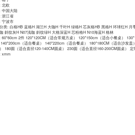
tính để bàn trong
Bàn ăn bằng vải vải,
: 北欧
suốt bảng pha lê
kiểu người châu Âu
: 中国大陆
khăn trải bàn giáng
chống nước nóng
: 浙江省
sinh khăn trải bàn
hống lại -hot -free
ăn cao cấp
: 宁波市
long -square khách
sạn nhà hàng khăn
分类: 白格HB 蓝格H 湖兰H 大咖H 千叶H 绿格H 芯灰格HB 黑格H 环球红H 月季蓝
trải bàn nhà các
407,000
咖 斜纹灰H N07浅咖 斜纹绿H 大格深蓝H 芯粉格H N10海蓝H 格林
mẫu móc khăn trải
 60*60cm 2件 120*120CM（适合常规方桌） 120*150cm（适合小餐桌） 13
bàn đẹp khăn trải
bàn dưới kính
Desktop wallpaper
140*200cm（适合餐桌） 140*220cm（适合餐桌） 180*180CM（适合沙发盖）
dầu nóng
） 180圆（适合直径120-140CM圆桌） 230圆（适合直径160-200CM圆桌） 定
Disposable bàn cà
469,000
 xmm
phê nhựa không
thấm nước PVC kính
mềm Thảm tấm pha
lê trong suốt dày
456,000
Phụ kiện treo tường
Trang trí nhà cửa ,