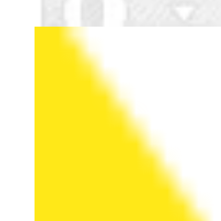
tường nhiều mẫu
Tranh treo tường
mã trang trí trong
trang trí, tranh nghệ
nhà sang trọng
thuật, tranh trang trí
độc đáo
2,176,000
2,576,000