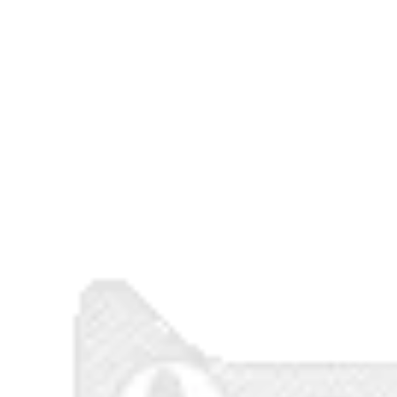
910,000
1,014,000
Đồng hồ treo tường
Móc hình hươu nai
phong cách sáng
treo đồ, móc treo
tạo với nhiều kiểu
tường sáng tạo,
dáng, kích thước
phong cách Mỹ
1,126,000
594,000
ồ trang trí trong
Họa tiết lá bạch quả
nhà, đồ treo tường
treo tường, đồ trang
cao cấp, sang trọng
trí phòng khách,
cho ngôi nhà
sáng tạo
2,576,000
3,046,000
giá treo đồ phong
Khung trang trí
cách hiện đại, kiểu
phòng khách,
dáng mới mẻ, thời
phòng ngủ, phong
trang
cách hiện đại, độc
đáo
594,000
1,848,000
Tranh treo tường,
ranh kim loại,
Tranh nghệ thuật
phong cách hiện đại
trang trí tạo cho
độc đáo mới lạ
không gian nội thất
thêm ấm cúng
2,176,000
2,232,000
Đồ kim loại treo