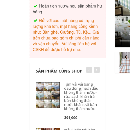
Hoàn tiền 100% nếu sản phẩm hư
hỏng
Đối với các mặt hàng có trọng
lượng khá lớn, mặt hàng cồng kềnh
như: Bàn ghế, Giường, Tủ, Kệ... Giá
trên chưa bao gồm chi phí cân nặng
và vận chuyển. Vui lòng liên hệ với
CSKH để được hỗ trợ nhé.
SẢN PHẨM CÙNG SHOP
Tấm vải vải bằng
dầu động mạch dầu
không thấm nước -
rửa sạch khăn trải
bàn không thấm
nước khăn trải bàn
không thấm nước
391,000