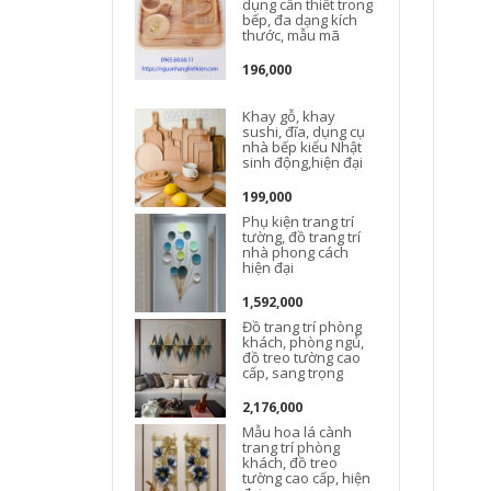
dụng cần thiết trong
bếp, đa dạng kích
thước, mẫu mã
196,000
Khay gỗ, khay
Đ
sushi, đĩa, dụng cụ
nhà bếp kiểu Nhật
sinh động,hiện đại
t
199,000
Phụ kiện trang trí
tường, đồ trang trí
nhà phong cách
hiện đại
1,592,000
Đồ trang trí phòng
khách, phòng ngủ,
đồ treo tường cao
cấp, sang trọng
2,176,000
Mẫu hoa lá cành
trang trí phòng
khách, đồ treo
t
tường cao cấp, hiện