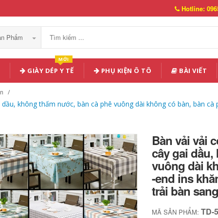
Hotline: 096
Sản Phẩm
MỚI
GIÀY DÉP Y TẾ
PHỤ KIỆN Ô TÔ
BÀI VIẾT
àn
ai dầu, không thấm nước, bàn cà phê vuông dài không có bàn, bàn cà 
Bàn vải vải 
cây gai dầu,
vuông dài kh
-end ins khă
trải bàn san
TD-
MÃ SẢN PHẨM: