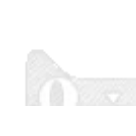
trang trí phòng
tranh treon tường
khách, làm đẹp
sáng tạo với kiểu
thêm cho ngôi nhà
dáng độc đáo
2,176,000
1,086,000
ồ trang trí trên
Móc treo tường,
trường bằng sắt mạ
móc treo đồ họa tiết
phong cách sang
độc đáo, tinh tế bắt
rọng, hiện đại
mắt
2,536,000
594,000
Tranh kim loại,
Đồng hồ treo tường
tranh nghệ thuật,
phong cách hiện đại
tranh treo tường
nhiều kiểu dáng
phong cách hiện đại
họa tiết
3,728,000
910,000
Hoa lá cành bằng
Đồng hồ nghệ thuật
sắt treo tường, đồ
treo tường, đồng hồ
trang trí phòng
trang trí độc đáo
khách sáng tạo
sáng tạo
870,000
1,110,000
Đồng hồ treo tường
Đồng hồ treo tường
hình hoa, đồng hồ
trang trí phòng
rang trí sáng tạo
khách, mẫu nghệ
đơn giản
thuật độc đáo 2021