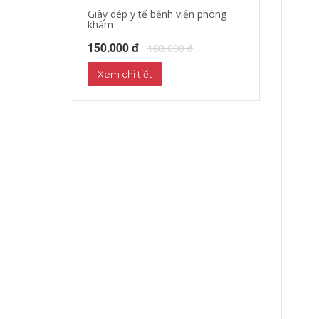
Giày dép y tế bệnh viện phòng
Giày dép y tá, b
khám
150.000 đ
18
150.000 đ
180.000 đ
Xem chi tiết
Xem chi tiết