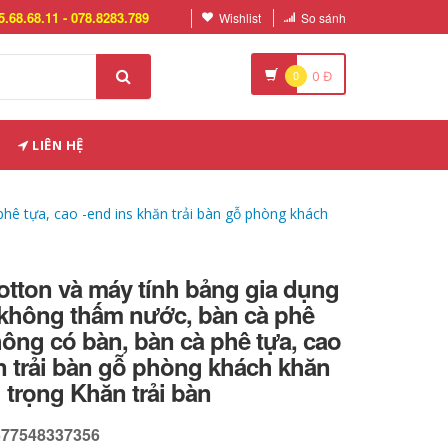
5.68.68.11 - 078.8283.789
Wishlist
So sánh
0
0
Đ
LIÊN HỆ
phê tựa, cao -end ins khăn trải bàn gỗ phòng khách
cotton và máy tính bảng gia dụng
 không thấm nước, bàn cà phê
ông có bàn, bàn cà phê tựa, cao
n trải bàn gỗ phòng khách khăn
g trọng Khăn trải bàn
577548337356