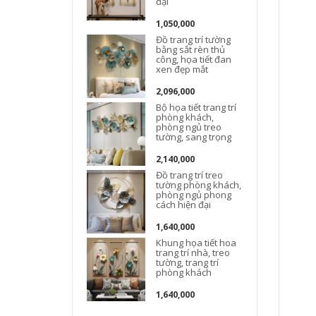
đại
1,050,000
Đồ trang trí tường
bằng sắt rèn thủ
công, họa tiết đan
xen đẹp mắt
2,096,000
Đ
Bộ họa tiết trang trí
phòng khách,
phòng ngủ treo
tường, sang trọng
2,140,000
Đồ trang trí treo
tường phòng khách,
phòng ngủ phong
cách hiện đại
1,640,000
Khung họa tiết hoa
t
trang trí nhà, treo
tường, trang trí
phòng khách
1,640,000