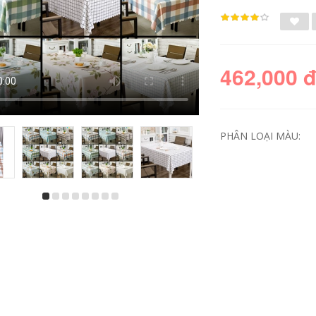
462,000 
PHÂN LOẠI MÀU:
Mục vụ không thấm
Khăn trải bàn cotton
nước vải bàn vải
và vải lanh nghệ
thực phẩm bàn vui
thuật in trái tim trái
vẻ bàn ghế bàn ghế
tim hình chữ nhật
đệm nhân viên thu
màu đỏ bàn cà phê
ngân khăn trải bàn
bàn ​​cà phê khăn
ăn khăn trải bàn đại
bàn khăn trải bàn
hội
dưới kính
552,000
548,000