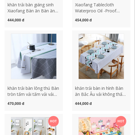
khăn trải bàn giáng sinh
Xiaofang Tablecloth
Xiaofang Bàn ăn Bàn ăn
Waterproo Oil -Proof
bằng vải không thấm nước
Wash PVC Home Coffee
444,000 đ
454,000 đ
-Proof PVC Nhà truyền
Bàn vải vải Bắc Bắc Âu
cảm hứng Bàn cà phê Bàn
khăn trải bàn vintage khan
Bàn vuông Vải tối giản
trai ban dep
khăn trải bàn văn phòng
khăn trải bàn vintage
khăn trải bàn lông thú Bàn
khăn trải bàn in hình Bàn
tròn tấm vải tấm vải vải
ăn Bắc Âu vải không thấm
không thấm dầu -troof
dầu -Proof Perfuel PVC
470,000 đ
444,000 đ
round home bàn vải pvc
Home Coffee Bàn vải Ins
bàn tròn vải vải nhỏ bàn
Sinh viên Bàn vải đơn giản
tròn khăn trải bàn vải trải
khăn trải bàn in hình khăn
HOT
HOT
bàn khăn trải bàn pvc
trải bàn tròn tiệc cưới