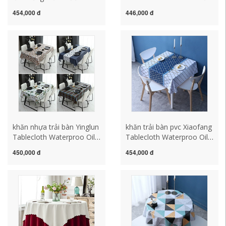
liệu PVC khăn trải bàn caro
chống thấm nước và giặt
454,000 đ
446,000 đ
cho bàn ăn bàn cafe nhỏ
miễn phí Rửa Fangxian
Table Vải PVC Bàn Coffee
Bàn đệm Net Red khăn
trải bàn thờ mẫu khăn trải
bàn hội trường
khăn nhựa trải bàn Yinglun
khăn trải bàn pvc Xiaofang
Tablecloth Waterproo Oil -
Tablecloth Waterproo Oil -
Proof Anti -hot -Free PVC
Proof Wash PVC Home
450,000 đ
454,000 đ
Tablecloth Hộ gia đình
Coffee Table Bàn đệm
Bàn cà phê hình chữ nhật
Bàn đệm Ins Wind Student
khăn trải bàn giá rẻ khăn
Bàn làm việc khăn trải bàn
bàn ăn
caro khăn trải bàn đẹp