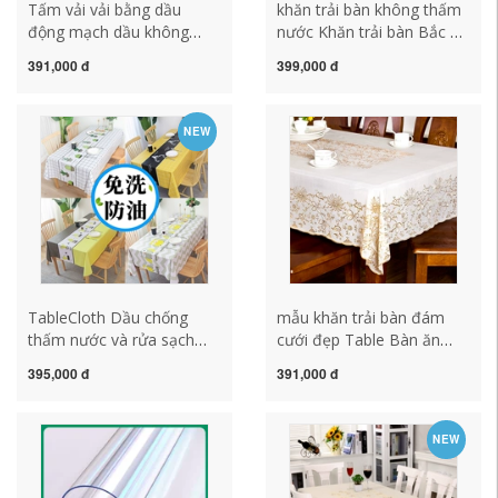
Tấm vải vải bằng dầu
khăn trải bàn không thấm
động mạch dầu không
nước Khăn trải bàn Bắc Âu
thấm nước -rửa sạch khăn
không thấm nước, chống
391,000 đ
399,000 đ
trải bàn không thấm nước
thấm dầu và chống đóng
khăn trải bàn không thấm
cặn khăn trải bàn hình chữ
nước
nhật PVC dùng một lần
NEW
trong bàn trải bàn cà phê
sinh viên khăn trải bàn
decor khăn trải bàn hàn
quốc
TableCloth Dầu chống
mẫu khăn trải bàn đám
thấm nước và rửa sạch
cưới đẹp Table Bàn ăn
thực hiện quá khứ khăn
kiểu châu Âu Dầu chống
395,000 đ
391,000 đ
trải bàn dùng một lần khăn
thấm nước -Proof và nóng
trải bàn ăn đẹp
bằng nhựa PVC Bàn vải
Bàn đệm Bàn đệm Net
NEW
Red Ins khăn trải bàn hình
chữ nhật khăn trải bàn pvc