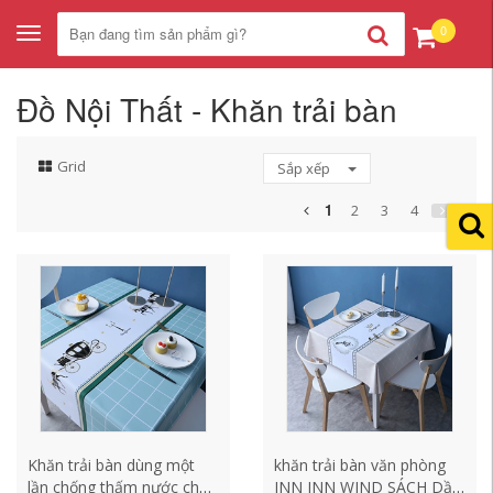
0
Toggle
navigation
Đồ Nội Thất - Khăn trải bàn
Grid
Sắp xếp
1
2
3
4
Khăn trải bàn dùng một
khăn trải bàn văn phòng
lần chống thấm nước chất
INN INN WIND SÁCH Dầu