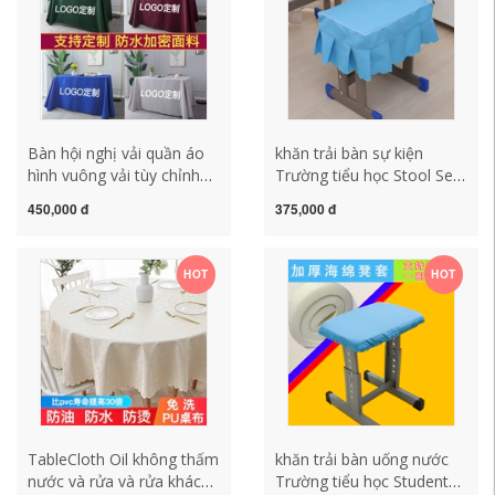
khăn trải bàn sang trọng
Bàn hội nghị vải quần áo
khăn trải bàn sự kiện
hình vuông vải tùy chỉnh
Trường tiểu học Stool Set
logo bàn hội nghị Bàn dịch
35*25 TableCloth Stool
450,000 đ
375,000 đ
vụ quảng bá đất đai bàn
Sleeve School Tablecloth
màu rắn khăn trải bàn trà
Vỏ khăn trải bàn tấm trải
khăn trải bàn dưới kính
bàn ăn
HOT
HOT
TableCloth Oil không thấm
khăn trải bàn uống nước
nước và rửa và rửa khách
Trường tiểu học Student