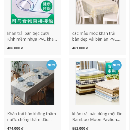
khăn trải bàn tiệc cưới
các mẫu móc khăn trải
Kính mềm nhựa PVC khăn
bàn đẹp Vải bàn ăn PVC,
trải bàn không thấm nước
dầu chống thấm nước và
406,000 đ
461,000 đ
chống đóng cặn chống
chống vi khuẩn Bắc Âu
dầu dùng một lần trong
Budi Budi Lưới hình chữ
suốt thảm trải bàn cà phê
nhật màu đỏ khăn trải bàn
NEW
NEW
tấm pha lê dày khăn trải
màu trắng các mẫu móc
bàn không thấm nước
khăn trải bàn đẹp
mẫu khăn trải bàn hội nghị
đẹp
Khăn trải bàn không thấm
khăn trải bàn dùng một lần
nước chống thấm dầu
Bamboo Moon Pavilion
khăn trải bàn hình chữ
Nano Nano Bàn chống
474,000 đ
552,000 đ