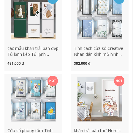
trải bàn ghế gỗ khăn trải
bàn kính đẹp
các mẫu khăn trải bàn đẹp
Tính cách cửa sổ Creative
Tủ lạnh kép Tủ lạnh
Nhãn dán kính mờ hình
Sticker STICKER BẢNG
mờ trong suốt độ sáng
481,000 đ
382,000 đ
THIẾT BẮT khăn trải bàn
trong suốt và chống nắng
noel khăn trải bàn canvas
chống lại tất cả các loại
kem chống nắng toàn diện
HOT
HOT
tấm trải bàn mẫu khăn trải
bàn hội trường
Cửa sổ phòng tắm Tính
khăn trải bàn thờ Nordic