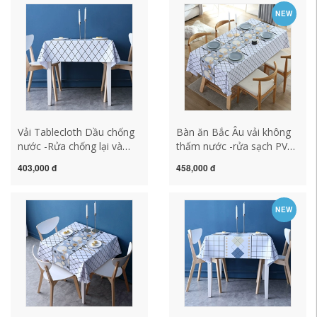
bàn gió bàn học đơn giản
nhựa khăn trải bàn nhà
NEW
khăn trải bàn ăn khăn trải
hàng
bàn vải
Vải Tablecloth Dầu chống
Bàn ăn Bắc Âu vải không
nước -Rửa chống lại và
thấm nước -rửa sạch PVC
chống lại Bắc Âu khăn trải
Home Ins Bàn Bàn đệm
403,000 đ
458,000 đ
bàn thổ cẩm khăn trải bàn
Long Square Coffee Bàn
hoa văn
vải đơn giản và hiện đại
khăn trải bàn chống thấm
NEW
khăn trải bàn in hình