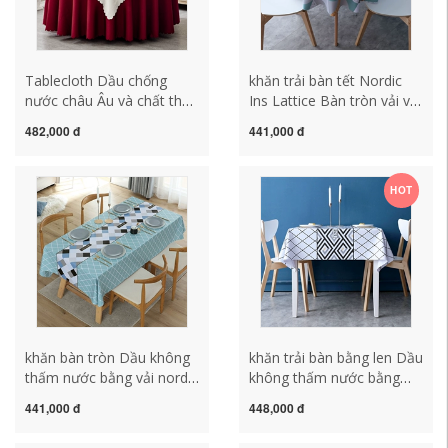
Tablecloth Dầu chống
khăn trải bàn tết Nordic
nước châu Âu và chất thải
Ins Lattice Bàn tròn vải vải
rửa khách sạn Khách sạn
không thấm dầu chống lại
482,000 đ
441,000 đ
Hotel Circul khăn trải bàn
-hot Anti -hot -Free Round
vintage khăn trải bàn gấm
Home nhựa PVC
Tablecloth tấm trải bàn
HOT
khăn trải bàn nhà hàng
khăn bàn tròn Dầu không
khăn trải bàn bằng len Dầu
thấm nước bằng vải nordic
không thấm nước bằng
-không thấm nước miễn
cách chống thấm nước -
441,000 đ
448,000 đ
phí -te -free Ăn ​​tối vải nhà
thot -anti -pvc square pvc
pvc bàn cà phê vải in cái
nhà khăn trải bàn bằng