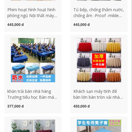
Phim hoạt hình hoạt hình
Tủ bếp, chống thấm nước,
phòng ngủ Nội thất máy
chống ẩm -Proof -mildew
tính để bàn làm dày hình
Wall Sticker tự làm đồ nội
445,000 đ
445,000 đ
nền tủ bếp tủ bàn bên bàn
thất tủ đồ nội thất phòng
chống thấm nước chống
ngủ khăn trải bàn đám
thấm nước khăn trải bàn
cưới khan trai ban dep
hình oval khăn trải bàn hàn
quốc
khăn trải bàn nhà hàng
Khách sạn máy tính để
Trường tiểu học Bàn máy
bàn lớn bàn tròn vải nhà
tính để bàn, Bàn làm việc
hàng nhà hàng bảng bàn
377,000 đ
450,000 đ
Bàn 40 × 60 bàn học Bàn
vải vải nhà đặc biệt tròn
Vải Sky Blue Waterproof
bàn tròn màu đỏ khăn trải
Bàn làm việc Bàn làm việc
bàn học caro khăn trải bàn
khăn trải bàn lông thú
dùng một lần