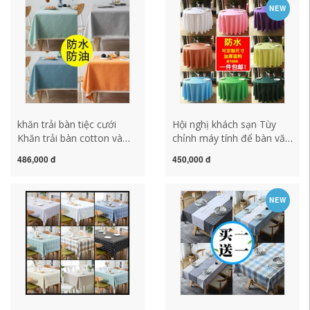
gia đình khăn trải bàn
khăn trải bàn in khăn trải
NEW
nhựa pvc khăn trải bàn cà
bàn sang trọng khăn trải
phê Khăn trải bàn học Tạp
bàn đẹp
khăn trải bàn khổ lớn
khăn trải bàn tiệc cưới
Hội nghị khách sạn Tùy
Khăn trải bàn cotton và
chỉnh máy tính để bàn văn
lanh không thấm nước và
phòng văn phòng bàn tay
486,000 đ
450,000 đ
chống thấm dầu khăn trải
áo dài bàn vuông có dấu
bàn dùng một lần ánh
hiệu hoạt động -trong bộ
sáng sang trọng cao cấp
váy dài bảng khăn trải bàn
NEW
bàn trà khăn trải bàn hình
khăn trải bàn ăn cao cấp
chữ nhật đơn giản Bắc Âu
khăn trải bàn đại hội khăn
trải bàn gỗ phòng khách