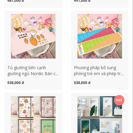
481,000 đ
441,000 đ
dán Phim dán nhãn dán
Sticker Sticker Phòng ngủ
khăn trải bàn màu đỏ khăn
của trẻ em Sticker đầy đủ
trải bàn sang trọng
giấy đầy đủ trên tường
bản vá tựa khăn trải bàn
pvc khăn trải bàn vuông
Tủ giường bên cạnh
Phương pháp bổ sung
giường ngủ Nordic Bàn cà
phòng trẻ em và phép trừ
phê Da ký túc xá Bàn viết
bảng da sinh viên ký túc xá
538,000 đ
538,000 đ
Bàn viết BẢNG BẢNG
sinh viên Bàn viết thư dễ
CUỐN CUỐI CẢM các mẫu
thương cô gái trái tim trái
khăn trải bàn đẹp khăn trải
tim không thấm nước và
HOT
bàn tròn inox
chống dầu -chống dầu
mẫu khăn trải bàn phòng
họp khăn trải bàn tròn inox