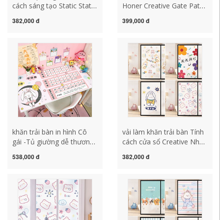
cách sáng tạo Static Static
Honer Creative Gate Patch
Fruits Sticker
Patching Cổng tựa -giấy
382,000 đ
399,000 đ
Transmittance là mờ đục
giấy Mang theo Bian
để xem kem chống nắng
Bianwang Trang trí cửa
chống lại Khăn trải bàn
Hình nền bản thân khăn
caro, nhựa mua khăn trải
trải bàn chống thấm khăn
bàn
trải bàn
khăn trải bàn in hình Cô
vải làm khăn trải bàn Tính
gái -Tủ giường dễ thương
cách cửa sổ Creative Nhãn
trong khăn trải bàn bằng
dán kính mờ hình mờ
538,000 đ
382,000 đ
vải bằng vải đệm phòng
trong suốt độ sáng trong
khách Net Red Ins không
suốt và chống nắng chống
thấm nước không thấm
lại tất cả các loại kem
nước rửa sạch không
chống nắng toàn diện
thấm nước miễn phí khăn
khăn trải bàn dài khăn trải
trải bàn kính đẹp khăn trải
bàn hội nghị đẹp