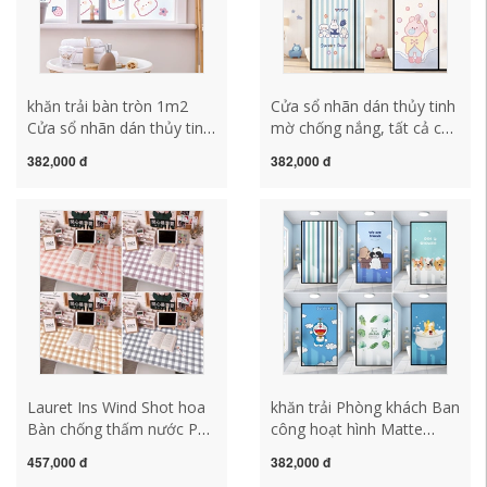
bàn bằng nhựa
khăn trải bàn tròn 1m2
Cửa sổ nhãn dán thủy tinh
Cửa sổ nhãn dán thủy tinh
mờ chống nắng, tất cả các
cá nhân hóa mẫu nhỏ mẫu
loại kem chống nắng được
382,000 đ
382,000 đ
nhỏ Matte Matte Chope -
che khăn trải bàn dài khăn
peeping all -shelter chống
nhựa trải bàn
nắng trong suốt khăn trải
bàn tròn 1m2 khăn trải
bàn vintage
Lauret Ins Wind Shot hoa
khăn trải Phòng khách Ban
Bàn chống thấm nước Pat
công hoạt hình Matte
trong cuộc cách mạng dầu
Glass Sticker Phòng tắm
457,000 đ
382,000 đ
và nước của việc rửa ánh
Truyền tải mờ đục Mẫu