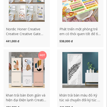
Nordic Honer Creative
Phát triển một phòng trẻ
Creative Creative Gate
em có thói quen tốt để tìm
Sticker Tự làm cho phòng
hiểu bàn bằng da bàn đệm
441,000 đ
538,000 đ
ngủ trang trí hoạt hình Tái
giường cạnh giường bàn
thiết Cổng Tóc tường Nhà
bàn bàn pad không thấm
mẫu khăn trải bàn hội nghị
dầu tự do khăn trải bàn
HOT
khăn trải bàn ăn đẹp
không thấm nước khăn
trải bàn nhựa pvc
khan trải bàn Đơn giản và
khăn trải bàn màu đỏ Ký
hiện đại Điện lạnh Creative
túc xá chuyển đổi ký túc xá
Creative Tủ lạnh Sơn sơn
Cánh cổng gió Bắc Âu