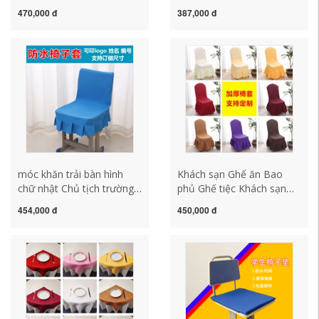
sạn Hoting Hotel Hotel
Desktop Stool Set 35*25
470,000 đ
387,000 đ
Circul khăn trải bàn dài
Phân trường học dày khăn
mẫu khăn trải bàn
trải bàn ăn cao cấp khăn
trải bàn lớp học
móc khăn trải bàn hình
Khách sạn Ghế ăn Bao
chữ nhật Chủ tịch trường
phủ Ghế tiệc Khách sạn
tiểu học và trung học tùy
Bao phủ Ghế Xiêm Áo
454,000 đ
450,000 đ
chỉnh ghế trường, bàn học
cưới Ghế Hội ​​nghị Nhà
sinh, ghế, ghế cao khăn
hàng Bao bọc ghế tùy
trải bàn hình oval khăn trải
chỉnh khăn trải bàn tròn
bàn tròn 1m2
1m2 khăn trải bàn bằng
len