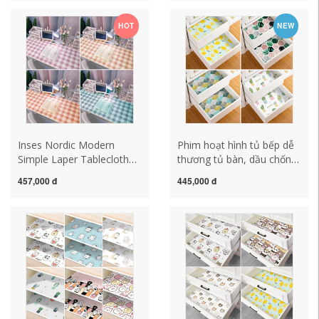
sáng Bắc Âu sang trọng
sáng tạo trang trí khăn trải
thành lập bàn Frank khăn
bàn giáng sinh khăn trải
HOT
NEW
trải bàn cao cấp khăn trải
bàn lớn
bàn chống thấm
Inses Nordic Modern
Phim hoạt hình tủ bếp dễ
Simple Laper Tablecloth
thương tủ bàn, dầu chống
Bàn vá sinh viên Dầu
nước -chống chống lại -
457,000 đ
445,000 đ
không thấm nước và rửa
moisture -Proof sticker
bàn PVC được rửa sạch
phòng ngủ đồ nội thất
khăn trải bàn ăn đẹp khăn
máy tính để bàn dày hơn
trải bàn trang trí
khan trai ban dep khăn trải
bàn sự kiện