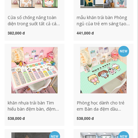
Cửa sổ chống nắng toàn
mẫu khăn trải bàn Phòng
diện trong suốt tất cả các
ngủ của trẻ em sáng tạo
cửa sổ kem chống nắng cá
Bắc Âu Phòng ngủ cao -
382,000 đ
441,000 đ
nhân Sáng tạo cá nhân
end Cửa ra vào Kim dán
mẫu hình dán kính mờ
chuyển đổi ký túc xá Ký
hình kính mờ khăn trải bàn
túc xá Creative Creativer
NEW
gấm khan trải bàn
khăn trải bàn gấm khăn
trải bàn lớp học
khăn nhựa trải bàn Tìm
Phòng học dành cho trẻ
hiểu bàn đệm bàn, đệm
em Bàn da đệm dầu
bàn máy tính INS, Dầu
chống thấm nước -rửa
538,000 đ
538,000 đ
chống thấm nước không
sạch miễn phí khăn trải
thấm nước, Bàn chống trẻ
bàn trà thảm trải bàn ăn
em, viết cho trẻ em khăn
NEW
NEW