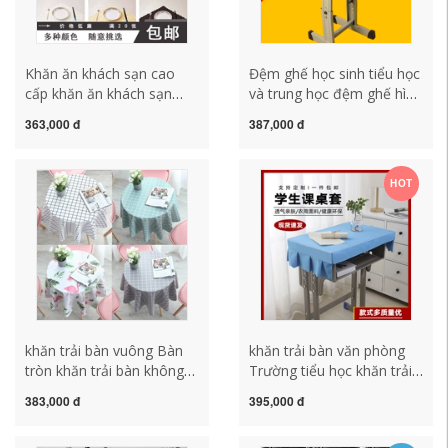
Khăn ăn khách sạn cao
Đệm ghế học sinh tiểu học
cấp khăn ăn khách sạn
và trung học đệm ghế hình
jacquard miệng ly vải nhà
chữ nhật đệm ghế tựa
363,000 đ
387,000 đ
hàng tây phong cách châu
không trơn trượt dày đệm
âu khăn gấp bàn trà khay
mút ấm áp đệm mông có
khăn khăn trải bàn canvas
thể tháo rời và giặt được
HOT
khăn trải bàn dài
khăn trải bàn caro đỏ
trang trí khăn trải bàn hình
chữ nhật
khăn trải bàn vuông Bàn
khăn trải bàn văn phòng
tròn khăn trải bàn không
Trường tiểu học khăn trải
thấm nước, chống thấm
bàn trải bàn trải bàn 40 ×
383,000 đ
395,000 đ
dầu, không giặt và chống
60 trường học dày màu
đóng cặn Bàn tròn nhỏ hộ
xanh da trời bàn trải bàn