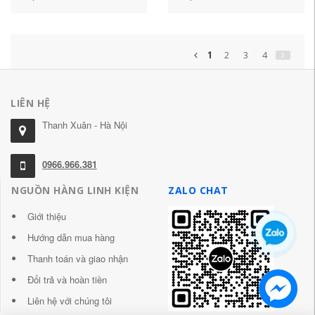
nhật dùng một lần chất
thấm vải Nghệ thuật
kiệu PVC
Cotton và kiểu vải lanh
hiện đại Tablecloth Table
Table Cloth Light sang
1
2
3
4
trọng mẫu khăn trải bàn
khăn trải bàn dài
LIÊN HỆ
Thanh Xuân - Hà Nội
0966.966.381
NGUỒN HÀNG LINH KIỆN
ZALO CHAT
Giới thiệu
Hướng dẫn mua hàng
Thanh toán và giao nhận
Đổi trả và hoàn tiền
Liên hệ với chúng tôi