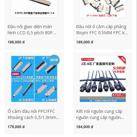
Đầu nối giao diện màn
Đầu nối ổ cắm cáp phẳng
hình LCD 0,5 pitch 80P
Risym FFC 0.5MM FPC kết
FPC/FFC 196225-80041
nối trên và dưới dạng vỏ
186,000 đ
189,000 đ
còn hàng
sò 6P (5 cái)
NEW
Ổ cắm đầu nối FPC/FFC
Kết nối nguồn cung cấp
Khoảng cách 0,5/1,0mm
nguồn cung cấp nguồn
lên xuống nhãn dán dọc
cung cấp nguồn cung cấp
179,000 đ
184,000 đ
nắp lật 4/6/8/10/20~60P
nguồn không thấm nước