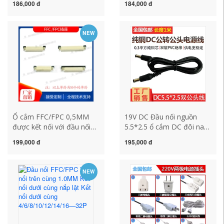
186,000 đ
184,000 đ
nối DC
NEW
Ổ cắm FFC/FPC 0,5MM
19V DC Đầu nối nguồn
được kết nối với đầu nối
5.5*2.5 ổ cắm DC đôi nam
cáp phẳng loại ngăn kéo
kết nối cáp điều chỉnh nĩa
199,000 đ
195,000 đ
tương thích với ổ cắm cái
5.5*2.1
NEW