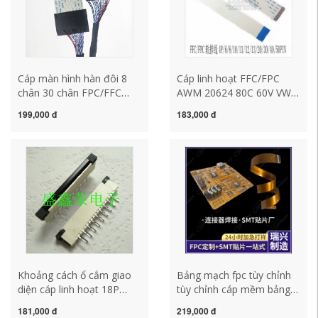
Cáp màn hình hàn đôi 8
Cáp linh hoạt FFC/FPC
chân 30 chân FPC/FFC
AWM 20624 80C 60V VW-1
sang giao diện DuPont
phẳng khoảng cách
199,000 đ
183,000 đ
LTM190BT07 LVDS dài
0,5/1,0mm p
400MM
Khoảng cách ổ cắm giao
Bảng mạch fpc tùy chỉnh
diện cáp linh hoạt 18P
tùy chỉnh cáp mềm bảng
1,0mm so le chéo hai
mạch mềm nhiều lớp
181,000 đ
219,000 đ
hàng chân Cáp đầu nối
Bảng mạch PCB Hàn vá