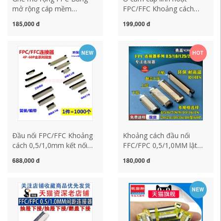
mở rộng cáp mềm
FPC/FFC Khoảng cách
10P/24P/30P/40P/50P
0,5MM/1,0MM kết nối đáy
185,000 đ
199,000 đ
Ghế bộ chuyển đổi cáp
ngăn kéo kết nối đỉnh
0.5/1.0FFC
ngăn kéo nắp lật kết nối
đáy
NEW
HOT
Đầu nối FPC/FFC Khoảng
Khoảng cách đầu nối
cách 0,5/1,0mm kết nối
FFC/FPC 0,5/1,0MM lật
lên/xuống/kết nối lật
ngăn kéo lên và xuống
688,000 đ
180,000 đ
đáy/nhãn dán dọc
miếng dán dọc
6P10P20P-60P
4/7/8/20/30—60P
NEW