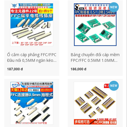
NEW
Ổ cắm cáp phẳng FFC/FPC
Bảng chuyển đổi cáp mềm
Đầu nối 0,5MM ngăn kéo
FPC/FFC 0.5MM 1.0MM
kết nối lên và xuống dạng
sang phích cắm thẳng 2.54
187,000 đ
186,000 đ
vỏ sò 8/10/20~60P
hàng pin hàn ghế chuyển
đổi cáp mềm
NEW