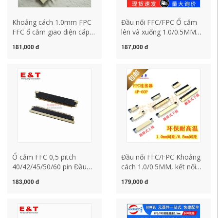
Khoảng cách 1.0mm FPC
Đầu nối FFC/FPC Ổ cắm
FFC ổ cắm giao diện cáp
lên và xuống 1.0/0.5MM
mềm 22P24P26P chân
4/6/8/10/12/30~40P Cổng
181,000 đ
187,000 đ
hàng đôi dọc phích cắm
FFC/FPC
thẳng cắm sai
Ổ cắm FFC 0,5 pitch
Đầu nối FFC/FPC Khoảng
40/42/45/50/60 pin Đầu
cách 1.0/0.5MM, kết nối
nối FPC Giao diện màn
trên cùng, kết nối dưới
183,000 đ
179,000 đ
hình LCD giải phóng mặt
cùng, kết nối dưới cùng,
bằng
nhãn dán dọc có khóa, 4P-
60P