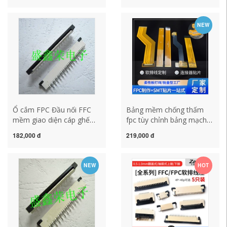
FFC FPC
SMT chống hàng loạt khẩn
cấp
NEW
Ổ cắm FPC Đầu nối FFC
Bảng mềm chống thấm
mềm giao diện cáp ghế
fpc tùy chỉnh bảng mạch
1.0mm 30P đôi hàng chân
linh hoạt pcb cấp tốc cáp
182,000 đ
219,000 đ
cắm thẳng có khóa
nhiều lớp tùy chỉnh Bản vá
SMT nhà máy hàng loạt
bảng sao chép
NEW
HOT