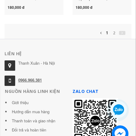
4/6/8/10/12/14/16-60P
0.5mm-
180,000 đ
180,000 đ
phích cắm phía trước lật
6P/20P/24P/30P/40P/50P/60P
phía sau
1
2
LIÊN HỆ
Thanh Xuân - Hà Nội
0966.966.381
NGUỒN HÀNG LINH KIỆN
ZALO CHAT
Giới thiệu
Hướng dẫn mua hàng
Thanh toán và giao nhận
Đổi trả và hoàn tiền