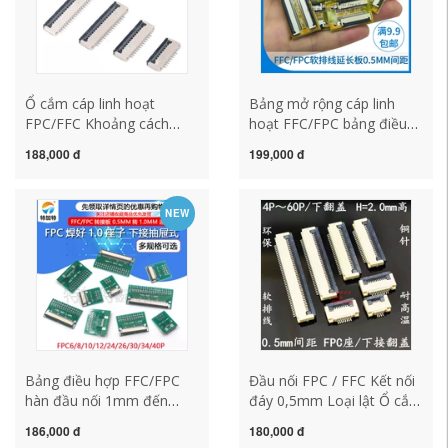
Ổ cắm cáp linh hoạt
Bảng mở rộng cáp linh
FPC/FFC Khoảng cách
hoạt FFC/FPC bảng điều
0,5MM/1,0MM kết nối đáy
hợp kết nối không khí ghế
188,000 đ
199,000 đ
ngăn kéo kết nối đỉnh
bảng khoảng cách
ngăn kéo nắp lật kết nối
0,5mm/1,0mm 24810Pin
đáy
NEW
Bảng điều hợp FFC/FPC
Đầu nối FPC / FFC Kết nối
hàn đầu nối 1mm đến
đáy 0,5mm Loại lật Ổ cắm
0,5mm
6P8P10P12P16P20P-60P
186,000 đ
180,000 đ
6P/8P/10P/20P/24P-60P