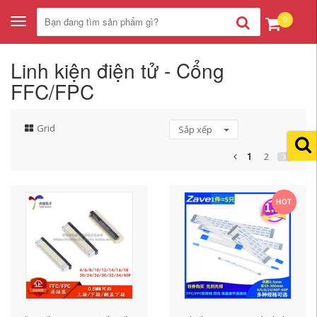
0
Toggle
navigation
Linh kiện điện tử - Cổng
FFC/FPC
Grid
Sắp xếp
1
2
HOT