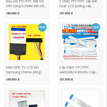
Đầu nối FFC/FPC Kết nối
5 chiếc FFC/FPC cáp linh
trên cùng 0,5MM Kết nối
hoạt LCD phẳng cáp
dưới cùng nắp lật Kết nối
0.5mm cùng hướng/ngược
180,000 đ
187,000 đ
dưới cùng
hướng 10/16/20/24-40P
4/6/8/10/12/14/16—40P
NEW
NEW
Màn hình TV LCD lớn
Cáp mềm FFC/FPC
Samsung Chimei dòng
awm20624 80c60v Cáp
màn hình FPC to Dupont
LCD phẳng 0,5mm
189,000 đ
187,000 đ
30P giao diện đơn 8-bit
6/10/16/20P
Samsung FFC