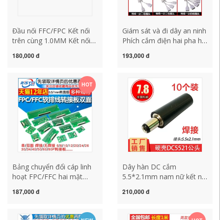
Đầu nối FFC/FPC Kết nối
Giám sát và đi dây an ninh
trên cùng 1.0MM Kết nối
Phích cắm điện hai pha hai
dưới cùng nắp lật Kết nối
cực 220V có dòng điện
180,000 đ
193,000 đ
dưới cùng
xoay chiều AC Ổ cắm đầu
4/6/8/10/12/14/16—32P
nối nam và nữ hai chân
HOT
Bảng chuyển đổi cáp linh
Dây hàn DC cắm
hoạt FPC/FFC hai mặt
5.5*2.1mm nam nữ kết nối
0,5MM 1,0MM sang phích
bọc cao su lỗ ống tròn lỗ
187,000 đ
210,000 đ
cắm thẳng 2,54 ghế bộ
DC dương và âm kết nối
chuyển đổi cáp linh hoạt
nguồn điện
6P8P