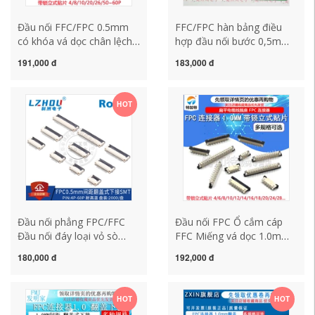
Đầu nối FFC/FPC 0.5mm
FFC/FPC hàn bảng điều
có khóa vá dọc chân lệch
hợp đầu nối bước 0,5mm
4/8/10/24～60P
6P/8P/10P/20P/30P/40P/60P
191,000 đ
183,000 đ
HOT
Đầu nối phẳng FPC/FFC
Đầu nối FPC Ổ cắm cáp
Đầu nối đáy loại vỏ sò
FFC Miếng vá dọc 1.0mm
0,5MM Ổ cắm cáp linh
có khóa
180,000 đ
192,000 đ
hoạt 8/10/20/40/60P/FPC
4P6P8P12P20P24~28P
HOT
HOT