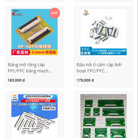
HOT
Bảng mở rộng cáp
Đầu nối ổ cắm cáp linh
FFC/FPC bảng mạch
hoạt FPC/FFC
chuyển đổi 0.5mm-
0,5mm/1,0mm lên và
183,000 đ
179,000 đ
10P/24P/26P/30P/40P/50P/60Pin
xuống với loại vỏ sò loại
ngăn kéo 4P-40P