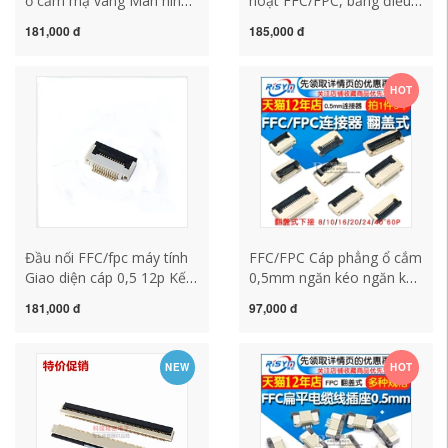
ổ cắm mạ vàng Màn hình
hoạt FFC/FPC, bảng điều
LCD giao diện cáp FFC
hợp, khoảng cách
181,000 đ
185,000 đ
chất lượng cao 1.0E-6PBX
0,5/1,0MM
4P/10/20/30/40/50/60P
HOT
Đầu nối FFC/fpc máy tính
FFC/FPC Cáp phẳng ổ cắm
Giao diện cáp 0,5 12p Kết
0,5mm ngăn kéo ngăn kéo
nối lật 12 chân khe hở
chuyển đổi lên và xuống
181,000 đ
97,000 đ
điểm mạ vàng
8/10/20 ~ 60p
NEW
HOT