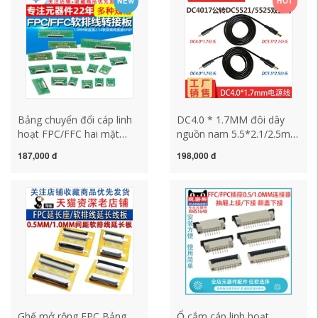
NEW
HOT
Bảng chuyển đổi cáp linh
DC4.0 * 1.7MM đôi dây
hoạt FPC/FFC hai mặt
nguồn nam 5.5*2.1/2.5mm
0,5MM 1,0MM sang phích
kích thước cáp kết nối từ
187,000 đ
198,000 đ
cắm thẳng bộ chuyển đổi
nam sang nam DC cáp kết
cáp linh hoạt 6P8P
nối
Ghế mở rộng FPC Bảng
Ổ cắm cáp linh hoạt