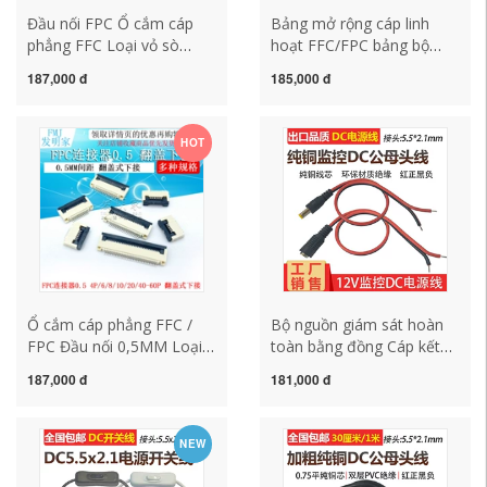
Đầu nối FPC Ổ cắm cáp
Bảng mở rộng cáp linh
phẳng FFC Loại vỏ sò
hoạt FFC/FPC bảng bộ
0,5MM Kết nối lên xuống
chuyển đổi khoảng cách
187,000 đ
185,000 đ
8/10/20/24/40~60P
0,5MM
4P/10/20/30/40/50/60/80P
HOT
Ổ cắm cáp phẳng FFC /
Bộ nguồn giám sát hoàn
FPC Đầu nối 0,5MM Loại
toàn bằng đồng Cáp kết
lật dưới 8/10/20/40 ~ 60P
nối DC Cáp nguồn tập
187,000 đ
181,000 đ
trung 12V nam và nữ Cáp
nguồn DC màu đỏ và đen
5.5 * 2.1
NEW