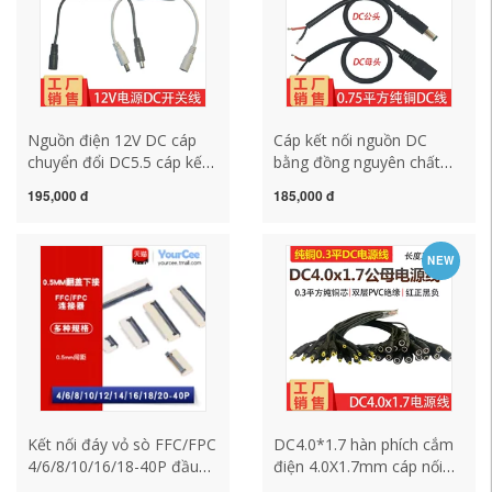
Nguồn điện 12V DC cáp
Cáp kết nối nguồn DC
chuyển đổi DC5.5 cáp kết
bằng đồng nguyên chất
nối nam và nữ với 304
dày 12V10A cáp nguồn
195,000 đ
185,000 đ
công tắc DC kết nối phím
nam và nữ DC5.5 * Cáp
công tắc điều khiển cáp
kết nối 2.1 18awg
NEW
Kết nối đáy vỏ sò FFC/FPC
DC4.0*1.7 hàn phích cắm
4/6/8/10/16/18-40P đầu
điện 4.0X1.7mm cáp nối
nối cáp phẳng 0,5MM
nam và nữ 5V9V12V Đầu