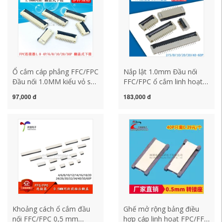
Ổ cắm cáp phẳng FFC/FPC
Nắp lật 1.0mm Đầu nối
Đầu nối 1.0MM kiểu vỏ sò
FFC/FPC ổ cắm linh hoạt
Kết nối đáy 6/8/16~40P
4/5/6/8/9/10/20/30/40/50/60p
97,000 đ
183,000 đ
Khoảng cách ổ cắm đầu
Ghế mở rộng bảng điều
nối FFC/FPC 0,5 mm
hợp cáp linh hoạt FPC/FFC