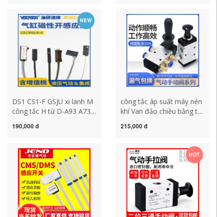
4R210-08 Van khí kéo đẩy
01 D Bb công tắc khí công
4R310-10 công tắc khí nén
tắc hành trình khí nén
NEW
công tắc khí nén
DS1 CS1-F GSJU xi lanh M
công tắc áp suất máy nén
công tắc H từ D-A93 A73
khí Van đảo chiều bằng tay
Z73 C73 A54 F8P M9N
4H210-
190,000 đ
215,000 đ
công tắc hành trình khí
08/4H310/3H310/3H210
nén công tắc hành trình
van tay khí nén van tay
khí nén
4R210-08 công tắc máy
HOT
nén khí công tắc khí nén