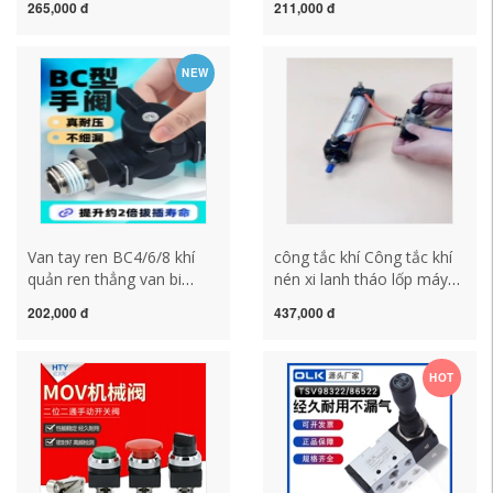
265,000 đ
211,000 đ
lò xo 4HA330E-10 P thủ
dụng van 8mm ống dẫn
công công tắc khí nén
khí nhanh chóng cắm tay
công tắc khí
van công tắc khí công tắc
NEW
áp suất máy nén khí
Van tay ren BC4/6/8 khí
công tắc khí Công tắc khí
quản ren thẳng van bi
nén xi lanh tháo lốp máy
chuyển đổi van tay van
bằng tay 4H230C-08 3 vị
202,000 đ
437,000 đ
xoay tay khí nén dòng
trí 5 chiều tháo lốp phụ
BUC công tắc máy nén khí
kiện máy điều khiển van
công tắc hành trình khí
tay công tắc khí công tắc
HOT
nén
khí nén