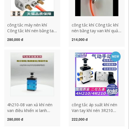
công tắc máy nén khí
công tắc khí Công tắc khí
Công tắc khí nén bằng tay
nén bằng tay van khí quản
van điều khiển tay van đảo
áp suất không khí tự động
280,000 đ
214,000 đ
chiều van khí van chuyển
cắm nhanh 8mm khớp van
đổi van tay tấm van tay
trượt nhanh hsv-08 công
van 4H210-08 công tắc áp
tắc áp suất máy nén khí
NEW
suất máy nén khí công tắc
công tắc áp suất khí nén
khí nén
4h210-08 van xả khí nén
công tắc áp suất khí nén
van điều khiển xi lanh
Van tay khí nén 3R210
chuyển đổi hướng dẫn sử
4H210-08 Van tay xi lanh
280,000 đ
222,000 đ
dụng van đảo chiều điều
4H310 Van điều khiển khí
khiển tay cờ lê tấm van 3h
nén Van tay 4R310 công