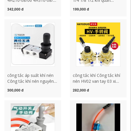
4H210-08/06 4H310-08/10
1/4 1/8 1/2 khí quản
4HA 210-08 310-10 công
chuyển đổi van khí nén kết
342,000 đ
199,000 đ
tắc áp suất khí nén công
nối ren nhanh cắm van tay
tắc máy nén khí
HVFF van tay công tắc áp
suất khí nén công tắc máy
nén khí
công tắc áp suất khí nén
công tắc khí Công tắc khí
Công tắc khí nén nguyên
nén HV02 van tay 03 xi
mẫu đảo chiều van cơ khí
lanh điều khiển van đảo
300,000 đ
282,000 đ
xi lanh van chuyển đổi điều
chiều van khí van tay nhỏ
khiển bằng khí nén van tay
04 van tay công tắc áp
4H210-08/310 công tắc
suất máy nén khí công tắc
máy nén khí công tắc khí
khí