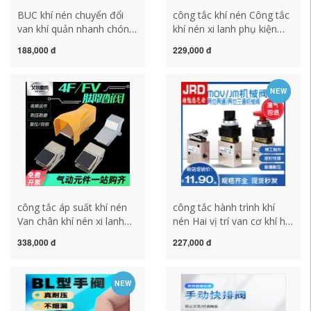
BUC khí nén chuyển đổi
công tắc khí nén Công tắc
van khí quản nhanh chóng
khí nén xi lanh phụ kiện
cắm chung van tay BUL4 6
hướng dẫn sử dụng
188,000 đ
229,000 đ
8 10 12mm van tay HVFF-
4H210-08 van khí van tay
4 công tắc áp suất máy
4R van tay 3R van điều
nén khí công tắc khí
khiển kéo đẩy công tắc áp
NEW
suất máy nén khí công tắc
áp suất khí nén
công tắc áp suất khí nén
công tắc hành trình khí
Van chân khí nén xi lanh
nén Hai vị trí van cơ khí hai
điều khiển phụ kiện van
chiều loại con lăn đòn bẩy
338,000 đ
227,000 đ
thủ công 4F210-08-L
MOV-02 loại thường đóng
FV420 320 năm vị trí hai
JM-07 công tắc van khí
chiều công tắc khí công
nén công tắc khí nén công
NEW
tắc máy nén khí
tắc hành trình khí nén