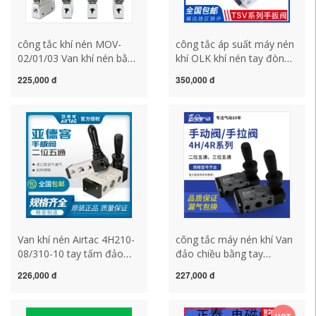
công tắc khí nén MOV-
công tắc áp suất máy nén
02/01/03 Van khí nén bằng
khí OLK khí nén tay đòn
tay van khí chuyển đổi van
bẩy van TSV86522M van
225,000 đ
350,000 đ
nút nhấn van con lăn thì
tay TSV98322S cao thấp
van cơ khí công tắc áp
chuyển đổi mới Công loại
suất máy nén khí công tắc
van khí SHAKO công tắc
máy nén khí
máy nén khí công tắc khí
nén
Van khí nén Airtac 4H210-
công tắc máy nén khí Van
08/310-10 tay tấm đảo
đảo chiều bằng tay
chiều van cơ hai vị trí van
4H210-08 Van tay khí nén
226,000 đ
227,000 đ
tay khí nén năm chiều
4H310 Van tay 4R210-08
công tắc khí công tắc khí
4L210 3H210 công tắc khí
công tắc máy nén khí