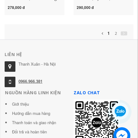
tắc từ hai dây cảm biến
Tắc Áp Lực 01-NAPBCDL
278,000 đ
290,000 đ
chuyển đổi tiệm cận AL-
Chân Không ZSE30AF Âm
32DF AL-39DF công tắc
Áp Cho SMC công tắc áp
áp suất máy nén khí công
suất máy nén khí công tắc
tắc hành trình khí nén
áp suất máy nén khí
1
2
LIÊN HỆ
Thanh Xuân - Hà Nội
0966.966.381
NGUỒN HÀNG LINH KIỆN
ZALO CHAT
Giới thiệu
Hướng dẫn mua hàng
Thanh toán và giao nhận
Đổi trả và hoàn tiền