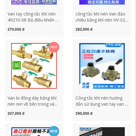
Van tay công tắc khí nén
công tắc khí nén Van đảo
4R210-08 Bộ điều khiển xi
chiều bằng khí nén HV-02-
lanh hai vị trí năm chiều
03-04/200DB Van xoay tay
270,000 đ
282,000 đ
4R310-10 Van khí đảo
van điều khiển xi lanh
chiều bằng tay công tắc áp
4V/4R210-08 công tắc
suất khí nén công tắc máy
máy nén khí công tắc áp
HOT
nén khí
suất máy nén khí
Van bi đồng dày bằng khí
Công tắc khí nén hướng
nén ren vít bên trong và
dẫn sử dụng van tay van xi
bên ngoài 2 phút 3 phút 4
lanh công tắc điều khiển
207,000 đ
290,000 đ
phút 6 phút Van gas và
hv200d van gas điều khiển
nước có ren 1 inch tay
van tay HV-02 công tắc áp
cầm màu xanh lá cây công
suất khí nén công tắc áp
NEW
tắc nhỏ công tắc hành
suất khí nén