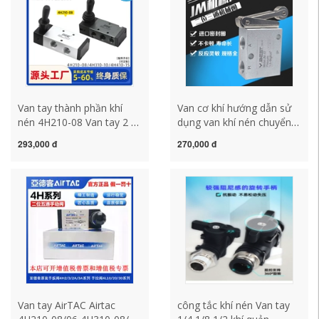
trình khí nén công tắc khí
Van tay thành phần khí
Van cơ khí hướng dẫn sử
nén 4H210-08 Van tay 2 vị
dụng van khí nén chuyển
trí 5 chiều điều khiển van
đổi hai vị trí ba chiều JM-
293,000 đ
270,000 đ
tay điều khiển van đảo
05/06A/07 nút đột quỵ van
chiều công tắc khí nén
đảo chiều bằng khí nén
công tắc máy nén khí
công tắc khí nén công tắc
hành trình khí nén
Van tay AirTAC Airtac
công tắc khí nén Van tay