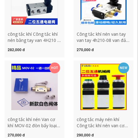
công tắc khí Công tắc khí
Công tắc khí nén van tay
nén bằng tay van 4H210 2
van tay 4h210-08 van đảo
vị trí 5 chiều van điện từ xi
chiều van khí nén điều
282,000 đ
270,000 đ
lanh van điều khiển công
khiển thì xi lanh công tắc
tắc đảo chiều van tay
khí nén công tắc khí công
công tắc hành trình khí
tắc áp suất máy nén khí
HOT
NEW
nén công tắc áp suất khí
nén
công tắc khí nén Van cơ
công tắc máy nén khí
khí MOV-02 đòn bẩy loại
Công tắc khí nén van cơ
con lăn hai vị trí khí nén ba
bằng tay lăn xi lanh nhấn
270,000 đ
290,000 đ
chiều cơ khí du lịch chuyển
nút đột quỵ MSV86522 van