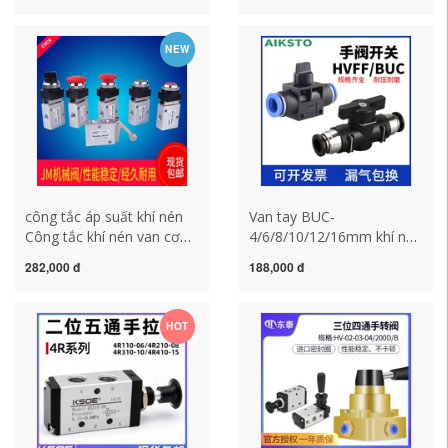
đổi nút thủ công van khí
điều khiển van khí công
công tắc áp suất máy nén
tắc áp suất khí nén công
NEW
khí công tắc khí nén
tắc hành trình khí nén
công tắc áp suất khí nén
Van tay BUC-
Công tắc khí nén van cơ
4/6/8/10/12/16mm khí nén
khí hướng dẫn sử dụng
chuyển đổi van khí quản
282,000 đ
188,000 đ
van khí hai vị trí ba chiều
khớp van cắm nhanh HVFF
JM-05/06A/07 nút đột quỵ
van tay công tắc áp suất
van đảo chiều điều khiển
khí nén công tắc máy nén
HOT
bằng không khí công tắc
khí
hành trình khí nén công
tắc áp suất máy nén khí