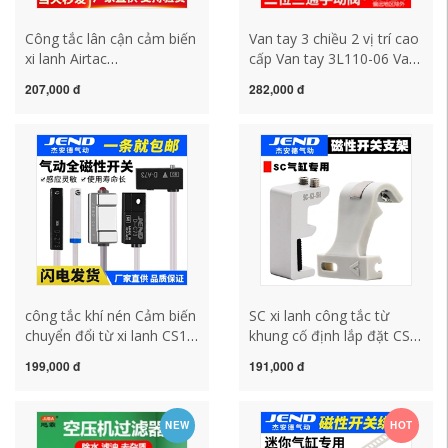
Công tắc lân cận cảm biến
Van tay 3 chiều 2 vị trí cao
xi lanh Airtac
cấp Van tay 3L110-06 Van
DMSG/CMSG/CMSJ/CMSH-
điều khiển khí nén 3L210-
207,000 đ
282,000 đ
020 công tắc áp suất máy
08 3L310-10 công tắc khí
nén khí công tắc máy nén
nén công tắc hành trình
khí
khí nén
công tắc khí nén Cảm biến
SC xi lanh công tắc từ
chuyển đổi từ xi lanh CS1-
khung cố định lắp đặt CS1-
U/J/F/G/DS1-M cảm biến
FU khung nhôm 32-160
199,000 đ
191,000 đ
ba dây D-M9B/A93/C73
khoan khung loại G mới
công tắc khí nén công tắc
công tắc hành trình khí
áp suất khí nén
nén công tắc khí
NEW
HOT