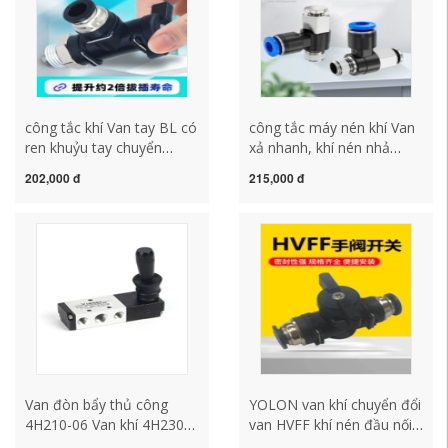
công tắc khí Van tay BL có
công tắc máy nén khí Van
ren khuỷu tay chuyển
xả nhanh, khí nén nhả
thẳng van chuyển đổi thủ
nhanh, xả nhanh, van
202,000 đ
215,000 đ
công quay tay bằng khí
chuyển đổi khí nén, một
nén Đầu nối nhanh van khí
vào một ra, van ấn tay,
lắp nhanh 8 ống dẫn khí
thường đóng công tắc
công tắc máy nén khí công
hành trình khí nén công
tắc áp suất máy nén khí
tắc khí nén
Van đòn bẩy thủ công
YOLON van khí chuyển đổi
4H210-06 Van khí 4H230C-
van HVFF khí nén đầu nối
08 Van điều khiển tự động
nhanh BUC hướng dẫn sử