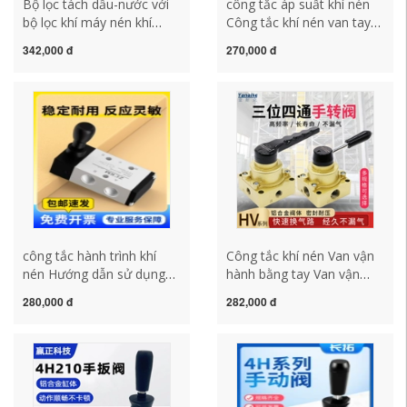
Bộ lọc tách dầu-nước với
công tắc áp suất khí nén
bộ lọc khí máy nén khí
Công tắc khí nén van tay
thoát nước tự động Bộ lọc
4H210-08 công tắc van 2
342,000 đ
270,000 đ
máy sấy nguồn khí
vị trí 5 chiều van tay đảo
BFR2000 công tắc áp suất
chiều điều khiển xi lanh
máy nén khí công tắc hành
230C công tắc áp suất
trình khí nén
máy nén khí công tắc áp
suất khí nén
công tắc hành trình khí
Công tắc khí nén Van vận
nén Hướng dẫn sử dụng
hành bằng tay Van vận
van 4H210-08/310-10 tay
hành bằng tay HV200D Bộ
280,000 đ
282,000 đ
tấm đảo chiều van cơ khí
điều khiển van đảo chiều
xi lanh van chuyển đổi van
xi lanh ba vị trí Van thủ
điều khiển bằng khí nén
công bốn chiều Van khí
công tắc máy nén khí công
công tắc hành trình khí
tắc máy nén khí
nén công tắc máy nén khí