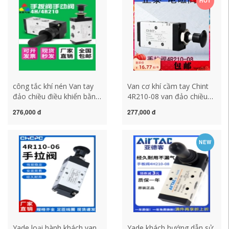
HOT
công tắc khí nén Van tay
Van cơ khí cầm tay Chint
đảo chiều điều khiển bằng
4R210-08 van đảo chiều
khí nén 4H210-08 Van tay
khí nén bằng tay van khí
276,000 đ
277,000 đ
điều khiển bằng khí nén
4R310-10 điều khiển
310-10 Van tay điều khiển
4R410-15 công tắc áp suất
bằng khí nén 4R210-08
khí nén công tắc áp suất
NEW
công tắc hành trình khí
khí nén
nén công tắc hành trình
khí nén
Yade loại hành khách van
Yade khách hướng dẫn sử