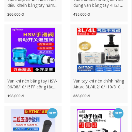
điều khiển bằng tay năm
dụng van bằng tay 4H210-
chiều hai vị trí 4R210-08
08 đảo chiều 4H310 điều
266,000 đ
435,000 đ
thành phần van khí bằng
khiển van khí chuyển đổi
tay cơ khí 4R310-10 loại
van cơ khí công tắc máy
kéo đẩy công tắc áp suất
nén khí công tắc hành
khí nén công tắc áp suất
trình khí nén
khí nén
Van khí nén bằng tay HSV-
Van tay khí nén chính hãng
06/08/10/15FF công tắc
Airtac 3L/4L210/110/310-
trượt van khí có răng trong
10-06-08 van điều khiển
198,000 đ
358,000 đ
2 điểm 3 điểm 4 điểm
bằng tay van khí công tắc
công tắc công tắc hành
áp suất khí nén công tắc
trình khí nén công tắc
áp suất máy nén khí
NEW
NEW
hành trình khí nén