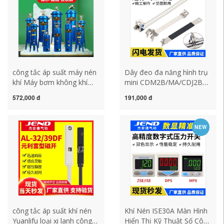
công tắc áp suất máy nén
Dây đeo đa năng hình trụ
khí Máy bơm không khí
mini CDM2B/MA/CDJ2B
bão máy nén khí lọc dầu
giá đỡ công tắc từ tính F-
572,000 đ
191,000 đ
tách nước máy lọc không
MQS16 20 25 32 công tắc
khí nén loại bỏ nước phun
áp suất khí nén công tắc
sơn không khí chính xác
hành trình khí nén
NEW
công tắc hành trình khí
nén công tắc máy nén khí
công tắc áp suất khí nén
Khí Nén ISE30A Màn Hình
Yuanlifu loại xi lanh công
Hiển Thị Kỹ Thuật Số Công