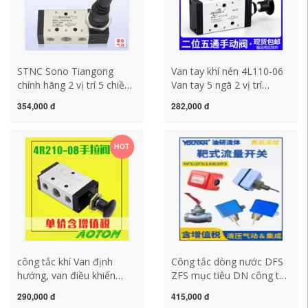
STNC Sono Tiangong
Van tay khí nén 4L110-06
chính hãng 2 vị trí 5 chiều
Van tay 5 ngã 2 vị trí
bằng khí nén van tay
4L210-08/4L310-10 Van
354,000 đ
282,000 đ
TG2531B-10 van tay
điều khiển 4R210 công tắc
TG2521B-08 công tắc áp
khí nén công tắc khí nén
suất máy nén khí công tắc
HOT
khí nén
công tắc khí Van định
Công tắc dòng nước DFS
hướng, van điều khiển
ZFS mục tiêu DN công tắc
bằng tay 5 hướng 2 vị trí
dòng chảy 1 inch Bộ điều
290,000 đ
415,000 đ
Van khí cơ khí bằng tay
khiển HFS-15 20 25 LKB-