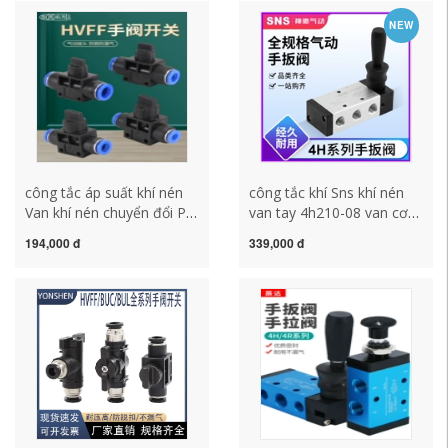
công tắc áp suất khí nén
tắc khí công tắc máy nén
NEW
công tắc khí
khí
công tắc áp suất khí nén
công tắc khí Sns khí nén
Van khí nén chuyển đổi PU
van tay 4h210-08 van cơ
khí quản vòi HVFF-
khí van khí xi lanh van đảo
194,000 đ
339,000 đ
4/6/8/10/12mm van tay
chiều van điều khiển van
đầu nối nhanh van khí trực
tay công tắc hành trình khí
tiếp công tắc máy nén khí
nén công tắc áp suất máy
công tắc áp suất máy nén
nén khí
khí