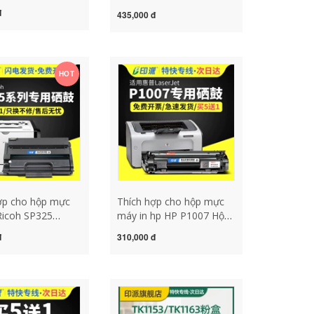
y in m118w Hộp
SCX-4521hs, hộp mực
đ
435,000 đ
uprint Máy đa
laser đa chức năng đa
ng laser
năng 4521HS, hộp mực
ROX CT202138
scx4521hs, hộp mực
 bột dễ dàng
4521, dễ dàng thêm hộp
t dung tích lớn
HOT
mực bột, hộp mực, trống
 máy in hp
mực khô cây mực máy in
t p1102w
ợp cho hộp mực
Thích hợp cho hộp mực
Ricoh SP325
máy in hp HP P1007 Hộp
nw hộp mực dễ
mực máy in laser LaserJet
đ
310,000 đ
p mực máy in
p1007 hộp mực hp1007
fnw SP325DNw
hộp mực 1007 dễ dàng
 máy in đa năng
thêm hộp mực bột Hộp
đa chức năng đa
mực HP 1007 trống sấy
ng cartridge 35a
CC388A mực cartridge
o may in nao
máy in hp 1102