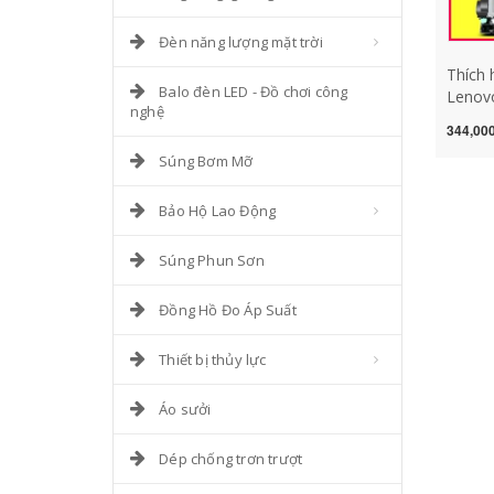
Đèn năng lượng mặt trời
Thích
Balo đèn LED - Đồ chơi công
Lenov
nghệ
M7605
344,000
LJ240
Súng Bơm Mỡ
M7615
LJ240
M7405
Bảo Hộ Lao Động
LT2451
LD245
Súng Phun Sơn
hp las
Đồng Hồ Đo Áp Suất
Thiết bị thủy lực
Áo sưởi
Dép chống trơn trượt