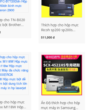
ợp cho TN-B020
 bột Brother
Thích hợp cho hộp mực
7530DN B7520DW
Ricoh sp200 sp200s
đ
W B7500D Hộp
sp210su sp212nw
511,000 đ
y in HL-B2000D
sp201sf sp221s hộp mực
c máy in MFC-
máy in sp212snw
dn Hộp mực
sp220nw sp211 sp200c
 bình mực máy in
hộp mực mực máy in
2900
canon 6030
ợp cho hộp mực
Ấn Độ thích hợp cho hộp
rox M118W Hộp
mực máy in Samsung