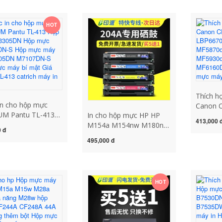
HOT
Thích h
in cho hộp mực
Canon 
M Pantu TL-413
In cho hộp mực HP HP
LBP665
413,000 
ực P3305DN Hộp
M154a M154nw M180n
MF5850
 đ
3307DN-S Hộp
hộp mực máy in M181fw
hộp mực
495,000 đ
áy in M7105DN
HP204A màu CF510A dễ
MF5930
DN-S Hộp mực
dàng thêm trống sấy bột
MF616
 mật Giá trống DL-
Color LaserJet Pro MFP
cục mực
trich máy in 2900
cartridge 337 dùng cho
HOT
máy in nào