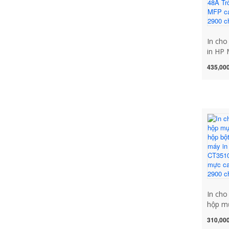
In ch
in HP
máy đ
435,000
mực C
dễ dàn
mực 4
Laser
cartri
2900 c
In cho
hộp m
P115W
310,000
hộp m