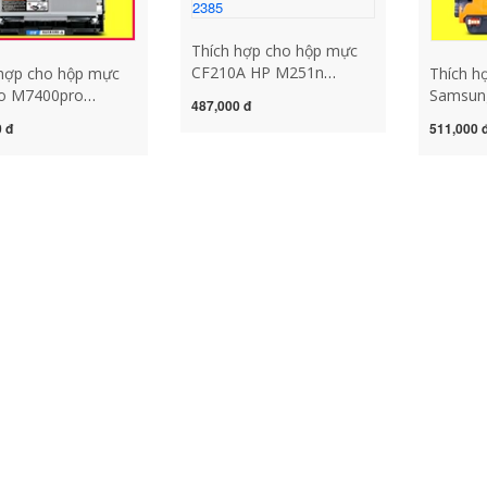
Thích hợp cho hộp mực
CF210A HP M251n
 hợp cho hộp mực
Thích h
M276nw M276fnw 131A
o M7400pro
Samsun
487,000 đ
hộp mực máy in hp200
D hộp mực bột
SCX472
 đ
511,000 
Hộp mực bột màu Canon
5D hộp mực
ML2951
LBP7100cn LBP7110cw
DNA máy in
hộp mực
Hộp mực CRG331 mực in
0pro hộp mực
hộp mự
brother tn 2385
D hộp mực
4701ND
H giá trống
máy in 
1 hộp mực máy in
erjet p1102