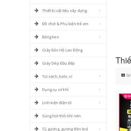
Thiết bị vật liệu xây dựng
Đồ chơi & Phụ kiện trẻ em
Băng keo
Giày Bảo Hộ Lao Động
Thiế
Giày Dép Đầu Bếp
Gr
Túi xách, balo, ví
Dụng cụ cơ khí
Linh kiện điện tử
Súng hút thổi khí nén
Tủ gương, gương đèn led