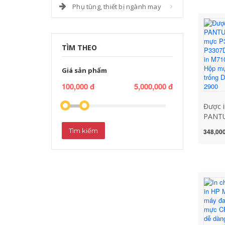
Phụ tùng, thiết bị ngành may
TÌM THEO
Giá sản phẩm
100,000 đ
5,000,000 đ
Được 
PANTU
Hộp m
Tìm kiếm
348,000
mực P
mực m
M7107
máy bí
413 ca