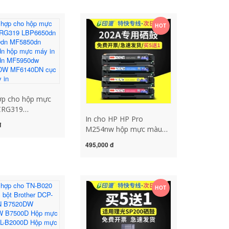
mực 28A cf228a dễ dàng
thêm trống sấy bột giá
HOT
catrich may in canon
2900
ợp cho hộp mực
CRG319
In cho HP HP Pro
0dn LBP6670dn
đ
M254nw hộp mực màu
dn MF5870dn
M280nw hộp mực
 máy in
495,000 đ
M281fdn M254dw
dn MF5950dw
M281fdw hộp mực máy in
0DW MF6140DN
202A dễ dàng thêm bột
 máy in
203A trống sấy hp254nw
HOT
hộp mực máy in canon
6230dn