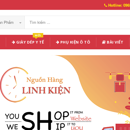
Hotline: 096
Sản Phẩm
MỚI
GIÀY DÉP Y TẾ
PHỤ KIỆN Ô TÔ
BÀI VIẾT