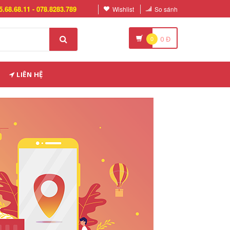
5.68.68.11 - 078.8283.789
Wishlist
So sánh
0
0
Đ
LIÊN HỆ