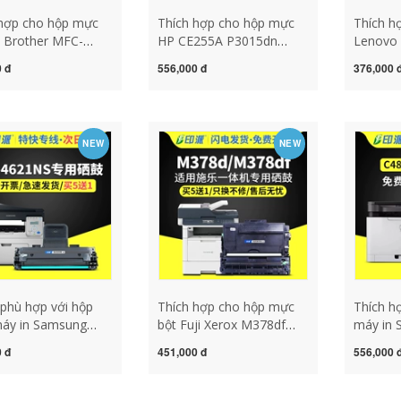
 hợp cho hộp mực
Thích hợp cho hộp mực
Thích h
 Brother MFC-
HP CE255A P3015dn
Lenovo
DW hộp mực bột
M521dn M525dn/f Hộp
Xiaoxi
 đ
556,000 đ
376,000 
er L2710DN hộp
mực máy in HP55A
m7268 
710dw Mực
M521dw MF515dw
LT2268
0 hộp mực DR2425
Canon LBP6750dn
thùng bộ
ực TN-2430 2450
LBP6780x CRG324 hộp
LD2268 
NEW
NEW
770 hộp mực máy in
mực máy in hp 1000w
006
phù hợp với hộp
Thích hợp cho hộp mực
Thích h
áy in Samsung
bột Fuji Xerox M378df
máy in 
621ns hộp mực
DocuPrint M378d hộp
C365W 
 đ
451,000 đ
556,000 
21ns hộp mực
mực dung lượng lớn
C460FW
21hn hộp mực máy
m378df sao chép laser
CLX-330
tất cả trong một dễ
hộp mực máy tất cả trong
3305fn 