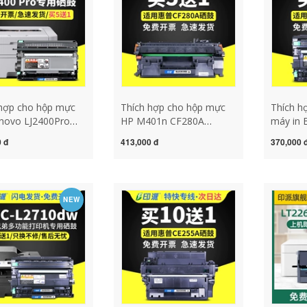
 hợp cho hộp mực
Thích hợp cho hộp mực
Thích h
novo LJ2400Pro
HP M401n CF280A
máy in 
ro hộp mực máy in
M425dn M401d CE505A
L2710D
 đ
413,000 đ
370,000 
LENOVO lj-2400pro
P2035n P2055d hộp mực
L2730D
ực lj2400 PRO nâng
máy in M425dw HP80A
HL-L23
c in trống sấy có
P2055dn Pro400 hộp mực
hộp mự
êm bột mực hộp
hộp mực máy in canon
TN-242
NEW
y in a3 hp 5200
6030
binh mu