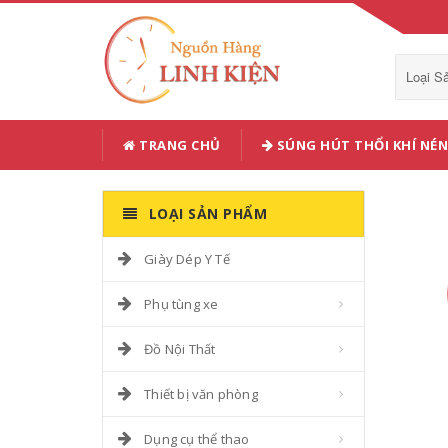
Loại 
TRANG CHỦ
SÚNG HÚT THỔI KHÍ NÉN
LOẠI SẢN PHẨM
Giày Dép Y Tế
Phụ tùng xe
Đồ Nội Thất
Thiết bị văn phòng
Dụng cụ thể thao