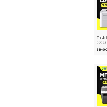
2900
Thích
bột Le
2400p
349,000
laser 
hộp m
cấp mự
thể th
mực má