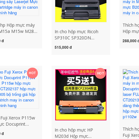
o hp Hộp mực máy
Thích h
 M15a M15w M28a
Hộp mực
In cho hộp mực Ricoh
a năng M28w hộp
DCP-B
SP310C SP320DN
 đ
288,000 
F244A CF248A 44A
B7535D
SP310dn SP325DNm/snw
515,000 đ
g thêm bột Hộp
mực má
SP310SFNw hộp mực
8A Trống sấy
Hộp mự
máy in SP320sfn mực
jet Mực MFP
B7720D
SP311LC dễ dàng thêm
dge máy in canon
B2050dn
trống sấy bột báo giá hộp
HOT
HOT
hính hãng
canon 
mực máy in canon 2900
 Fuji Xerox P115w
ực Docuprint
Thích h
In cho hộp mực HP
 hộp bột P115w
 đ
Fuji Xe
M203d Hộp mực
ực máy in