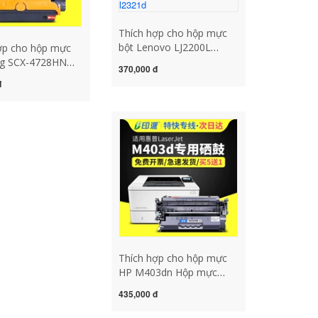
Thích hợp cho hộp mực
bột Lenovo LJ2200L
ợp cho hộp mực
M7205 M7215 M7250N
g SCX-4728HN
370,000 đ
M7260 hộp mực máy in
9HD 4726FN
đ
LT2822 LD2922 anh
D MLT-D103L
HL2140 hộp mực
 máy in 2955dn
MFC7340 DCP7030 7040
c 2956DW/ND
hộp mực máy in brother
/FW/FD thay mực
hl l2321d
brother tn 2385
Thích hợp cho hộp mực
HP M403dn Hộp mực
máy in HP LaserJet Pro
435,000 đ
M403d M403n M403dw
M403 hộp mực laser Hộp