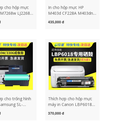
ợp cho hộp mực
In cho hộp mực HP
 M7268w LJ2268w
M403d CF228A M403dn
n M7288w hộp mực
hộp mực 28a M427dw
đ
435,000 đ
hộp mực máy in
M427fdw dễ dàng thêm
 hộp mực 2268
bột M403dw M403n
t giá đỡ trống
M427fdn hộp mực máy in
cây mực máy in
hp403d bình mực máy in
ợp cho trống hình
Thích hợp cho hộp mực
Samsung SL-
máy in Canon LBP6018
Hộp mực C460W
hộp mực máy in canon
đ
370,000 đ
 410W CLP-360
LBP6018w LBP6018L dễ
0 giá trống
dàng thêm bột Hộp mực
Cụm trống cảm
6018 Hộp mực CRG925