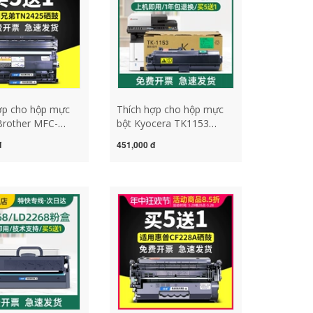
ợp cho hộp mực
Thích hợp cho hộp mực
Brother MFC-
bột Kyocera TK1153
N L2750DW
Ecosys P2235DN
đ
451,000 đ
W hộp mực bột
P2235dw M2735DW
95DW L2350DW
TK1163 P2040dn
c TN-2410 mực
P2040dw hộp mực máy in
0 mực DR2400
hộp mực hộp mực bình
c may in
mực máy in