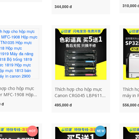
mực má
M227fdw Máy ​​in M203dw
137 hộp mực
310,000 
344,000 đ
mực Doc
Hộp mực M227fdn Hộp
05 bộ trống giá
chức nă
mực M203dn Hộp mực
c catrich may in
FUJIXE
HP30A mực cf230a
2900 chinh hang
Hộp mực
m227sdn trống hình 32A
thêm bộ
thay mực máy in brother
hộp mực
tn 2385
laserje
 hợp cho hộp mực
Thích hợp cho hộp mực
Thích h
er MFC-1908 Hộp
Canon CRG045 LBP611cn
máy in 
áy in TN1035 Hộp
LBP612c LBP613cdw
SP325s
 đ
495,000 đ
556,000 
FC1918 Hộp mực
MF631cn MF635Cx hộp
thêm hộ
er1919 Máy đa
mực máy in MF633cdw
SP325s
aser 1818 Bộ trống
MF632Cdw MF634Cdw
hộp mực
Hộp mực 1819 Hộp
màu bán hộp mực máy in
Aficio 
816 Hộp mực 1813
HOT
NEW
hp p1102
chức nă
ực máy in canon
dung ch