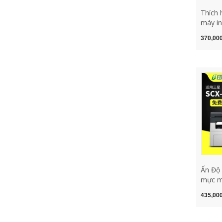
Thích
máy in
L2710
370,000
Broth
mực 2
TN246
hộp m
2480 
hp p1
Ấn Độ 
mực m
SCX-4
435,000
scx46
scx48
laser 