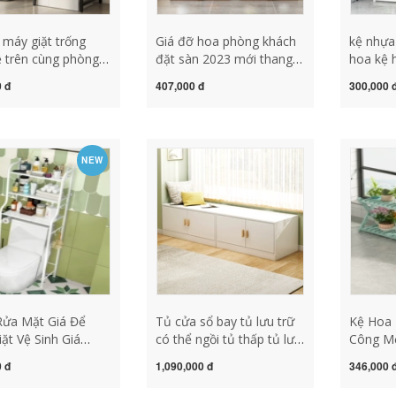
 máy giặt trống
Giá đỡ hoa phòng khách
kệ nhựa
ệ trên cùng phòng
đặt sàn 2023 mới thang
hoa kệ 
à vệ sinh lật toilet
gỗ nguyên khối cây trưng
phòng k
 đ
407,000 đ
300,000 
 đồ ban công từ
bày giá đỡ chậu hoa lớp
đến sàn
n trần giá để đồ đế
hỗ trợ có giá để đồ ban
mọng nư
 chống rung máy
công kệ sắt trồng cây ban
hoa tro
ê máy giặt chống
công kệ sách 1m2
công nh
NEW
hồng kệ
Rửa Mặt Giá Để
Tủ cửa sổ bay tủ lưu trữ
Kệ Hoa
ặt Vệ Sinh Giá
có thể ngồi tủ thấp tủ lưu
Công M
Đồ Phòng Tắm Nhà
trữ sàn ban công tủ lưu
Biệt Kệ
 đ
1,090,000 đ
346,000 
ầng Treo Tường Vệ
trữ tủ lưu trữ cửa sổ
Cửa Sổ 
Nhà Tắm chân may
tatami tủ kệ gỗ để chậu
Chậu Ho