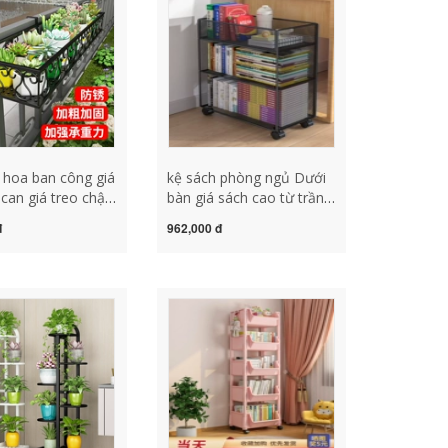
o hoa ban công giá
kệ sách phòng ngủ Dưới
 can giá treo chậu
bàn giá sách cao từ trần
can sắt giá treo
đến sàn tủ sách di động
đ
962,000 đ
 cửa sổ kệ hoa
bàn bên lưu trữ sách văn
ớc kệ sắt trồng
phòng có bánh xe giá sắt
 công kệ sắt
rèn tủ sách gỗ công
ây ban công
nghiệp giá sách