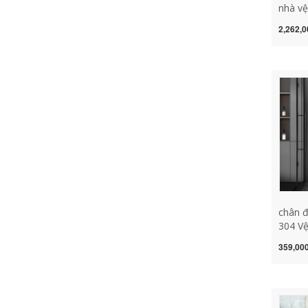
nhà vệ
trống 
2,262,0
cánh p
lưu tr
de máy
giặt v
chân đ
304 V
Chậu R
359,000
Vệ Sin
Phòng
Sàn T
máy gi