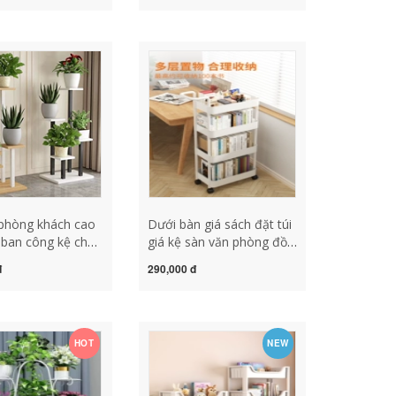
loại treo kệ de cây
tủ sách đơn giản có giá
à ke sat trong
để đồ kệ sách đứng mua
tủ sách có cửa kính
phòng khách cao
Dưới bàn giá sách đặt túi
n ban công kệ chậu
giá kệ sàn văn phòng đồ
 giản hiện đại kệ
vật gia dụng có thể di
đ
290,000 đ
rèn trong nhà thịt
chuyển để đặt xe đẩy đồ
ầng phong cách
ăn nhẹ giá để sách kệ
sắt trồng sen đá
sách treo tường đẹp
 trí ban công
HOT
NEW