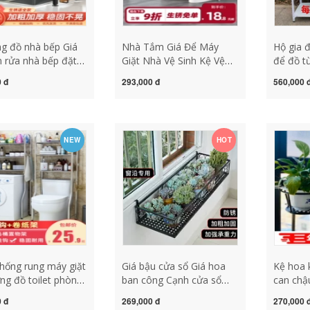
g đồ nhà bếp Giá
Nhà Tắm Giá Để Máy
Hộ gia đ
 rửa nhà bếp đặt
Giặt Nhà Vệ Sinh Kệ Vệ
để đồ t
ặt bàn giá để bát
Sinh Vệ Sinh Nhà Vệ Sinh
ban côn
 đ
293,000 đ
560,000 
á để bát đĩa đa
Phía Trên Giá Đựng Giá
đơn giản
ồn rửa bát đặt giá
Miễn Phí Bấm Hiện Vật
hàng cũ
 đĩa giá đỡ thoát
chân chống rung máy giặt
bằng mi
ệ tủ nhà bếp kệ
lg kệ để trên máy giặt
kệ gỗ t
NEW
HOT
ếp
chậu ho
hống rung máy giặt
Giá bậu cửa sổ Giá hoa
Kệ hoa 
ng đồ toilet phòng
ban công Cạnh cửa sổ
can chậ
ilet tắm chậu rửa
treo giá treo chậu hoa
hoa mọ
 đ
269,000 đ
270,000 
 giá treo tường máy
Giá hoa mọng nước Lan
sổ phòn