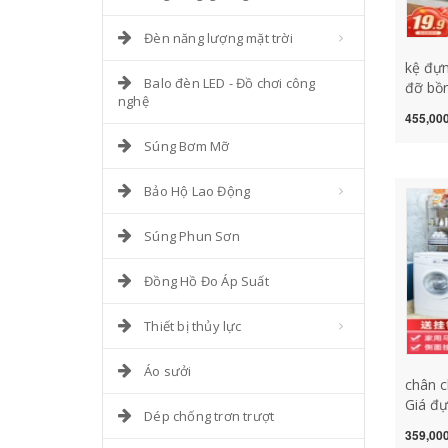
Đèn năng lượng mặt trời
kệ đựn
Balo đèn LED - Đồ chơi công
đỡ bồn
nghệ
trên m
455,000
đĩa gi
Súng Bơm Mỡ
năng b
đỡ bát
nước k
Bảo Hộ Lao Động
nhà b
Súng Phun Sơn
Đồng Hồ Đo Áp Suất
Thiết bị thủy lực
Áo sưởi
chân c
Giá đự
Dép chống trơn trượt
tắm to
359,000
toilet