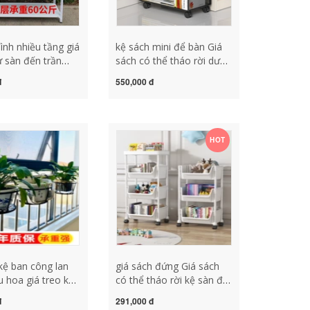
ình nhiều tầng giá
kệ sách mini để bàn Giá
ừ sàn đến trần
sách có thể tháo rời dưới
g giá để đồ góc
bàn Giá lưu trữ sách cao
đ
550,000 đ
 thép chịu lực kệ
từ trần đến sàn tủ sách
 giải phóng mặt
đơn giản bàn bên trẻ em
ễn phí vận chuyển
học sinh kệ sách tranh giá
rồng cây kệ để
sách có bánh xe lưu trữ
HOT
a ban công
bàn tạo tác đáy tủ thấp
lưu trữ đồ lặt vặt xe sắt
rèn kệ gỗ mini để bàn làm
việc giá sách thông minh
kệ ban công lan
giá sách đứng Giá sách
u hoa giá treo kệ
có thể tháo rời kệ sàn đồ
ng nước bệ cửa
chơi trẻ em nhiều lớp hộ
đ
291,000 đ
g khách trong nhà
gia đình xe đẩy đồ ăn nhẹ