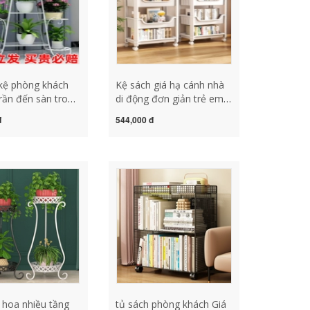
kệ phòng khách
Kệ sách giá hạ cánh nhà
trần đến sàn trong
di động đơn giản trẻ em
 công ngoài trời
lưu trữ đồ ăn nhẹ nhiều
đ
544,000 đ
rèn nhiều lớp đặt
lớp có bánh đọc sách tủ
 đỡ chậu hoa kệ
sách xe đẩy kệ sách để
cảnh ban công làm
bàn làm việc kệ sách để
 cây
bàn
o hoa nhiều tầng
tủ sách phòng khách Giá