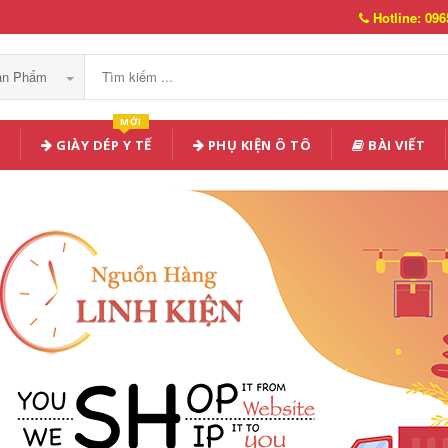
Hotline: 096
Sản Phẩm
MỚI
GIÀY DÉP Y TẾ
PHỤ KIỆN Ô TÔ
BÀI VIẾT