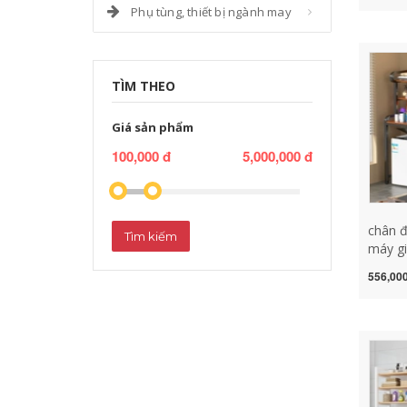
Phụ tùng, thiết bị ngành may
giặt to
máy gi
giặt el
TÌM THEO
Giá sản phẩm
100,000 đ
5,000,000 đ
chân đ
Tìm kiếm
máy gi
vệ sinh
556,000
bánh x
hạ cán
trữ má
máy gi