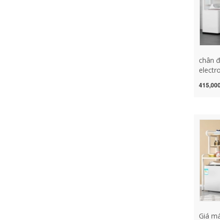
chân đ
electr
Con L
415,000
Phòng
Xe Kệ
Giá Để
cửa ng
giặt c
Giá má