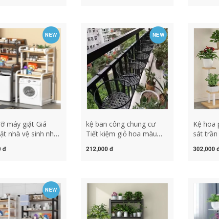
ilet giá để đồ kệ
can sắt rèn móc treo
sắt rèn 
ặt cửa trên đế máy
chậu hoa kệ trồng xương
trong nh
ectrolux
rồng giá sắt trồng cây
cay
NEW
NEW
ỡ máy giặt Giá
kệ ban công chung cư
Kệ hoa 
ặt nhà vệ sinh nhà
Tiết kiệm giỏ hoa màu
sát trầ
 giá lưu trữ trống
đen ban công lan can
hoa đơn
 đ
212,000 đ
302,000 
e sóng ban công
treo hoa giá lưu trữ giá
hoa sắt 
h phía trên kệ lưu
chậu hoa kim loại giá treo
nhiều t
y giặt kệ để đồ
7 nhân dân tệ 9 miễn phí
mới kệ 
ặt giá kê máy giặt
vận chuyển kệ trồng sen
kệ trang
NEW
đá kệ trồng sen đá