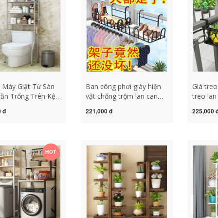
trồng sen đá
 Máy Giặt Từ Sàn
Ban công phơi giày hiện
Giá tre
ần Trống Trên Kệ
vật chống trộm lan can
treo lan
Tắm Vệ Sinh Giá
cửa sổ bệ cửa sổ ngoài
hoa lan 
 đ
221,000 đ
225,000 
 Ban Công Lưu Trữ
trời phơi dép giá bên
chậu bệ
 Máy Giặt đế chống
ngoài cửa sổ giá phơi
mọng nư
áy giặt chân đế
quần áo kệ sắt trồng sen
hoa ban
ặt cửa ngang
đá ke go trong cay
trồng c
HOT