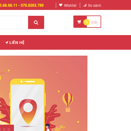
5.68.68.11 - 078.8283.789
Wishlist
So sánh
0
0
Đ
LIÊN HỆ