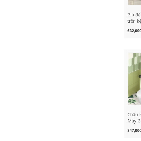
Giá để
trên k
tắm, nh
632,000
giá để
sàn đế
cao su
giặt k
rung
Chậu 
Máy Gi
Đựng 
347,000
Tắm T
Sinh 