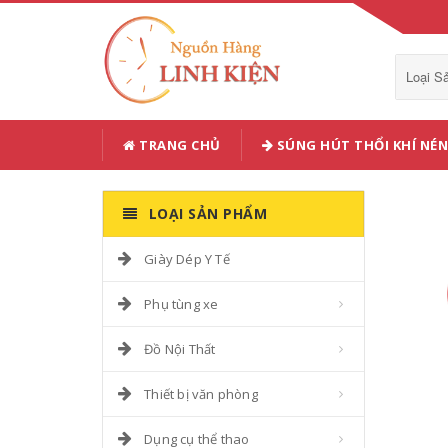
Loại 
TRANG CHỦ
SÚNG HÚT THỔI KHÍ NÉN
LOẠI SẢN PHẨM
Giày Dép Y Tế
Phụ tùng xe
Đồ Nội Thất
Thiết bị văn phòng
Dụng cụ thể thao