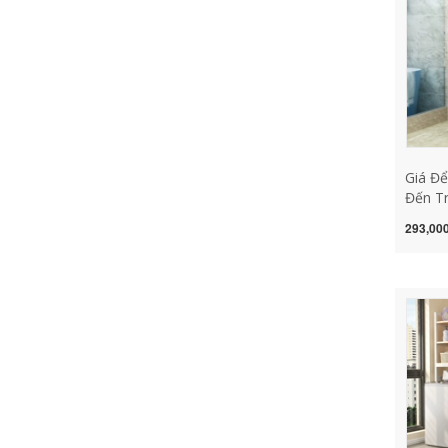
giặt
Giá Để
Đến Tr
Phòng 
293,000
Để Đồ
Giá Để
rung m
máy gi