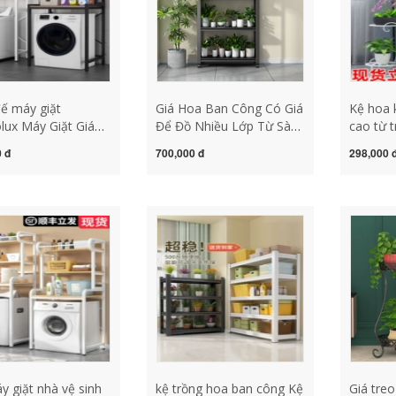
ế máy giặt
Giá Hoa Ban Công Có Giá
Kệ hoa 
olux Máy Giặt Giá
Để Đồ Nhiều Lớp Từ Sàn
cao từ 
ăn Mở Vuông Tủ
Lên Trần Kệ Nhà Kho Có
nhà ban
 đ
700,000 đ
298,000 
 Tắm Sóng Bánh
Giá Để Đồ Siêu Thị Có Giá
sân sắt 
 Ban Công Lật Tầng
Để Đồ Góc Kệ Thép kệ
cây giá
 Đồ chân máy giặt
trồng hoa bằng sắt kệ sắt
de cây 
ang lg chân máy
trồng cây cảnh
kệ trồng
hống rung electrolux
y giặt nhà vệ sinh
kệ trồng hoa ban công Kệ
Giá tre