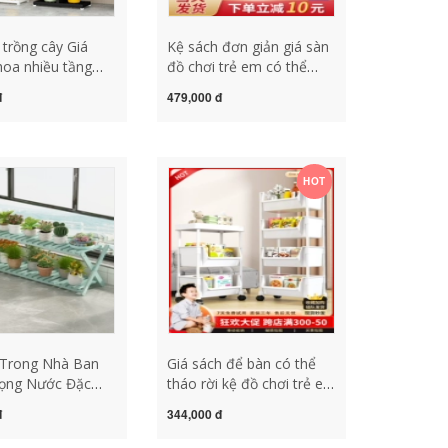
 trồng cây Giá
Kệ sách đơn giản giá sàn
hoa nhiều tầng
đồ chơi trẻ em có thể
hách cao từ trần
tháo rời Bàn học sinh lưu
đ
479,000 đ
 sắt rèn chậu
trữ xe đẩy nhiều tầng có
ớc giá để chậu
tủ sách bánh xe kệ sách
ng nhà giá ban
nhỏ gọn kệ gỗ mini để
à kệ trồng hoa
bàn làm việc
HOT
 chữ a trồng cây
 Trong Nhà Ban
Giá sách để bàn có thể
ọng Nước Đặc
tháo rời kệ đồ chơi trẻ em
 Phòng Khách Bay
giá đọc sách có bánh xe
đ
344,000 đ
Bậc Thang Kệ
đẩy sàn tủ sách đơn giản
a Sàn Tre kệ
kệ sách văn phòng kệ