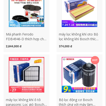
Má phanh Ferodo
máy lọc không khí oto Bộ
FDB4946-D thích hợp cho
lọc không khí Bosch thích
mini One Cooper S 1.2 1.5
ứng với bộ lọc không khí
2,844,000 đ
374,000 đ
2.0 má phanh đĩa xe máy
Borgward BX5 BX6 BX7
nissin má phanh elig
1.8T 2.0T bộ lọc lưới không
khí máy lọc không khí xe
HOT
hơi xiaomi máy lọc không
khí ô tô
máy lọc không khí ô tô
Bộ lọc động cơ Bosch
panasonic Lọc gió Bosch
thích ứng với máy làm