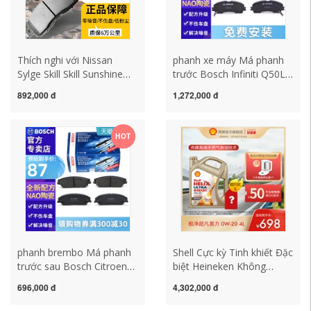
Thích nghi với Nissan
phanh xe máy Má phanh
Sylge Skill Skill Sunshine
trước Bosch Infiniti Q50L
Scorpio Haike Converse
QX50 XQ60 Infiniti Q50
892,000 đ
1,272,000 đ
Bird Bird Qiqi phía trước
Q60 JX Nissan Loulan giá
sau xe gốc
má phanh xe máy jupiter
má phanh xe camry
HOT
phanh brembo Má phanh
Shell Cực kỳ Tinh khiết Đặc
trước sau Bosch Citroen
biệt Heineken Không
C5 Tianyi C4 Sega C4L
Carbon Khí tự nhiên Thân
696,000 đ
4,302,000 đ
Triumph C2 New Elysee
thiện với môi trường Dầu
C6 C3XR má phanh oto
tổng hợp hoàn toàn Dầu ô