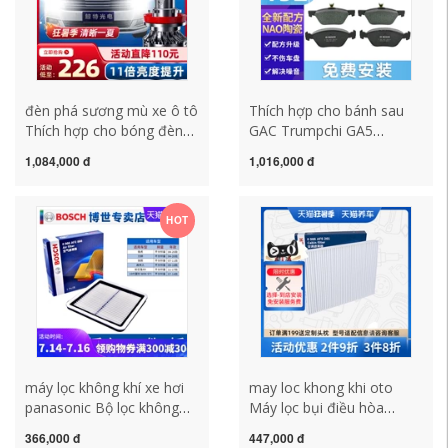
đèn phá sương mù xe ô tô
Thích hợp cho bánh sau
Thích hợp cho bóng đèn
GAC Trumpchi GA5
LED lớn và mới của
1.8L/2.0L má phanh gốm
1,084,000 đ
1,016,000 đ
Volkswagen Langxing LED
bánh sau da ma sát Má
sửa đổi ống kính đặc biệt
phanh sau Bosch giá má
chùm sáng cao đèn pha
phanh ô tô các loại má
HOT
chùm thấp đèn sương mù
phanh đĩa xe máy
đèn pha ô tô loại nào tốt
đèn gầm lacetti ex
máy lọc không khí xe hơi
may loc khong khi oto
panasonic Bộ lọc không
Máy lọc bụi điều hòa
khí Bosch thích ứng với bộ
Bosch 0986AF5261 phù
366,000 đ
447,000 đ
lọc không khí lưới Subaru
hợp cho Bora Langxing