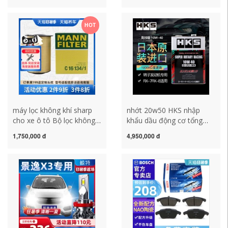
Forest Human Lion
Langjing Weiling Beetle
Outback XV Chi Peng
Golf 4 máy lọc không khí
HOT
Impreza may loc khong khi
khử mùi ô tô giá bộ lọc khí
oto máy lọc ion ô tô
thải ô tô
máy lọc không khí sharp
nhớt 20w50 HKS nhập
cho xe ô tô Bộ lọc không
khẩu dầu động cơ tổng
khí MANN C16134/1 phù
hợp hoàn toàn ester cạnh
1,750,000 đ
4,950,000 đ
hợp với bộ lọc không khí
tranh 10W-40 cho động cơ
Volvo S40C30 Ford Focus
quay RX-7 RX-8 4L nhớt
BS máy lọc khử mùi ô tô
20w50 dành cho xe nào
máy lọc không khí sharp
giá dầu nhớt xe máy
cho xe ô tô