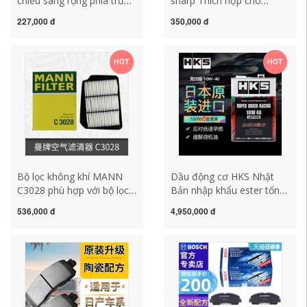
chiếu sáng rộng phía trước
sharp Thích hợp cho
Philips Dongfeng Fengxing
Volkswagen cũ Bora Golf
227,000 đ
350,000 đ
Lingzhi Jingyi X3X5X6 SX6
4 Cánh Cứng mới Bora
S500 F600 lái bóng đèn
Lavida 1.4T 2.0 lọc không
nhỏ giá bóng đèn led xi
khí lưới lọc không khí máy
HOT
HOT
nhan xe máy đèn xi nhan
lọc không khí xe oto máy
xe máy lead
lọc không khí trên xe ô tô
Bộ lọc không khí MANN
Dầu động cơ HKS Nhật
C3028 phù hợp với bộ lọc
Bản nhập khẩu ester tổng
lưới không khí Buick
hợp hoàn toàn động cơ
536,000 đ
4,950,000 đ
Excelle HRV máy lọc không
đối kháng ngang 10W-40
khí trong ô tô máy khử
để xử lý đốt dầu động cơ
mùi ô tô loại nào tốt
LSPI 4L nhớt caltex
havoline nhớt hộp số xe
tay ga