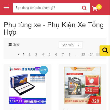
0
Toggle
navigation
Phụ tùng xe - Phụ Kiện Xe Tổng
Hợp
Grid
Sắp xếp
1
...
2
3
4
5
6
7
8
23
24
NEW