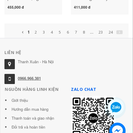
0986AF2320 phù hợp cho
sạch bộ lọc dầu Passat
455,000 đ
411,000 đ
Toyota Reiz/Crown/Lexus
Sagitar Tiguan Magotan
GS430 máy lọc không khí
Haorui Octavia A6L Audi
trong ô tô máy lọc không
A4L má phanh xe máy sh
khí trong xe ô tô
bao nhiêu tiền má phanh
1
...
2
3
4
5
6
7
8
23
24
xe máy air blade
LIÊN HỆ
Thanh Xuân - Hà Nội
0966.966.381
NGUỒN HÀNG LINH KIỆN
ZALO CHAT
Giới thiệu
Hướng dẫn mua hàng
Thanh toán và giao nhận
Đổi trả và hoàn tiền