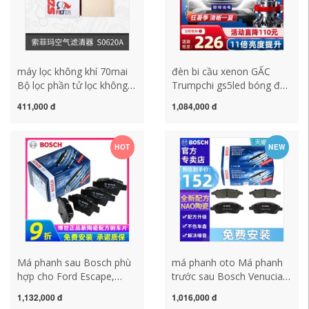
máy lọc không khí 70mai
đèn bi cầu xenon GẤC
Bộ lọc phần tử lọc không
Trumpchi gs5led bóng đèn
khí Sofima S0620A phù
lớn sửa đổi đặc biệt siêu
411,000 đ
1,084,000 đ
hợp với bộ lọc không khí
sáng phía trước chùm tia
Peugeot Citroen Triumph
thấp ống kính chùm cao xe
Sega 307 máy lọc không
sương mù đèn taplo đèn
HOT
NEW
khí xe hơi xiaomi lọc không
pha laser
khí ô tô nội địa nhật
Má phanh sau Bosch phù
má phanh oto Má phanh
hợp cho Ford Escape,
trước sau Bosch Venucia
Focus Mondeo, Taurus
D50 D60 T60 R30 R50 X
1,132,000 đ
1,016,000 đ
Escort/Domestic Edge mới
T70 T90 E30 M50V Gió