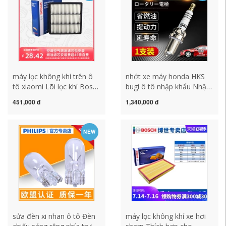
máy tạo ion xe hơi
máy lọc không khí trên ô
nhớt xe máy honda HKS
tô xiaomi Lõi lọc khí Bosch
bugi ô tô nhập khẩu Nhật
0986AF3178 phù hợp với
Bản iridium bạch kim
451,000 đ
1,340,000 đ
lưới lọc khí Great Wall
M45HL ren 12*26.5mm
Haval H3/Haval H5 máy
chính hãng [1 chiếc] nhớt
lọc không khí trong ô tô
ipone dầu caltex
NEW
máy lọc khí ô tô
sửa đèn xi nhan ô tô Đèn
máy lọc không khí xe hơi