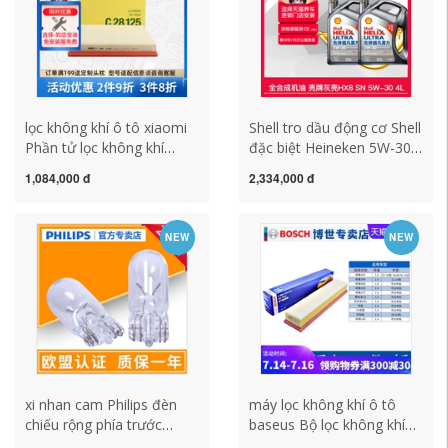
lọc không khí ô tô xiaomi
Shell tro dầu động cơ Shell
Phần tử lọc không khí
đặc biệt Heineken 5W-30
MANN C28125 phù hợp
8L khí tự nhiên tổng hợp
1,084,000 đ
2,334,000 đ
cho lưới tản nhiệt không
hoàn toàn dầu bôi trơn SP
khí BMW X3 X5 X6 35ix
Tmall bảo dưỡng xe nhớt
535i BBA máy khử mùi ion
wolver nhớt racing
NEW
NEW
ô tô máy tạo ion âm xe
hơi
xi nhan cam Philips đèn
máy lọc không khí ô tô
chiếu rộng phía trước
baseus Bộ lọc không khí
Volkswagen CC Lang Xing
Bosch thích ứng với bộ lọc