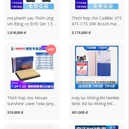
má phanh sau Thích ứng
Thích hợp cho Cadillac XTS
với động cơ BYD Qin 1.5T
ATS CTS SRX Bosch má
476ZQA Má phanh sau
phanh trước và bánh trước
1,016,000 đ
2,174,000 đ
của Bosch sau 12 mẫu má
má phanh gốm ma sát má
phanh sau xe máy má
phanh xe máy sh phanh xe
phanh xe máy wave
máy
HOT
Thích hợp cho Nissan
máy lọc không khí twinkle
Sunshine Liwei Tiida Junyi
birds Bộ lọc không khí
Maxima NV200 Jingke
MAHLE LX1723 phù hợp
310,000 đ
451,000 đ
Navaratuda bộ lọc không
với định dạng bộ lọc không
khí bộ lọc không khí máy
khí Volkswagen
lọc không khí ô tô twinkle
Bora/Lavida/Golf/Audi A3