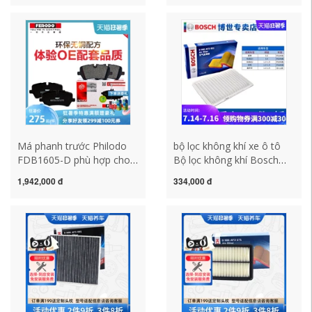
của Ford má phanh xe là
Buổi Sáng má phanh xe
gì phanh
máy wave bộ má phanh xe
máy
Má phanh trước Philodo
bộ lọc không khí xe ô tô
FDB1605-D phù hợp cho
Bộ lọc không khí Bosch
Roewe W5 JAC Ruifeng
phù hợp cho Mazda 3 Star
1,942,000 đ
334,000 đ
Ssangyong Xiangyu Aiteng
M3 Mazda 2 bộ lọc không
má phanh sau xe air blade
khí Fiesta mới bộ lọc
thay má phanh ô tô
không khí lọc không khí ô
tô máy lọc không khí ô tô