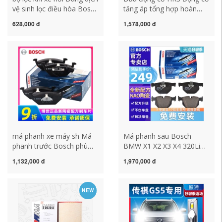
vệ sinh lọc điều hòa Bosch
tăng áp tổng hợp hoàn
0986AF5088 phù hợp lọc
toàn este nhập khẩu của
628,000 đ
1,578,000 đ
điều hòa Cadillac Envision
Nhật Bản 15W-50 để đối
Veran Cruze máy lọc
phó với việc đốt dầu động
không khí ô tô tinhte lọc
cơ LSPI 1L dầu nhớt
khí ô tô
castrol 5w30 nhớt castrol
5w30
má phanh xe máy sh Má
Má phanh sau Bosch
phanh trước Bosch phù
BMW X1 X2 X3 X4 320Li
hợp cho Ford Focus, New
325 328 316 318 420i 425i
1,132,000 đ
1,970,000 đ
Escape, Mondeo Taurus
má phanh sau xe air blade
Escort bố thắng xe máy
giá má phanh sau xe sh
má phanh đĩa xe máy
NEW
nissin