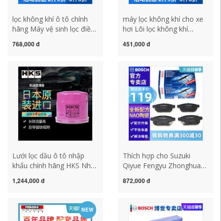
lọc không khí ô tô chính
máy lọc không khí cho xe
hãng Máy vệ sinh lọc điều
hơi Lõi lọc không khí
hòa Bosch 0986AF5081
Bosch 0986AF3171 phù
768,000 đ
451,000 đ
phù hợp cho lọc điều hòa
hợp với lưới lọc không khí
Lingdu Touran Octavia
Honda CRV4 thế hệ 2.0L
Golf Audi A3 máy lọc
máy lọc không khí ô tô
không khí cho xe hơi máy
xiaomi car air purifier máy
khử mùi ion ô tô
lọc không khí sharp ô tô
Lưới lọc dầu ô tô nhập
Thích hợp cho Suzuki
khẩu chính hãng HKS Nhật
Qiyue Fengyu Zhonghua
Bản nhớt motul tay ga dầu
V3 Zotye Z300 Lifan
1,244,000 đ
872,000 đ
mobil
530720 Nissan Sunshine
Bosch má phanh sau
phanh abs ô tô má phanh
NEW
nissin