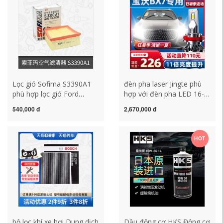
máy lọc không khí ô tô
lọc không khí oto máy lọc
boneco p50
không khí ô tô xiaomi
Lọc gió Sofima S3390A1
đèn pha laser Jingte phù
phù hợp lọc gió Ford
hợp với đèn pha LED 16-
Wingbo Fiesta máy lọc
18 Borgward BX7 chùm tia
540,000 đ
2,670,000 đ
không khí ô tô xiaomi bộ
thấp và đèn pha cao được
lọc không khí cho xe hơi
sửa đổi với ánh sáng
baseus
mạnh và bóng đèn siêu
HOT
sáng bóng đèn pha ô tô
h4 đèn bi xenon ô tô
bộ lọc khí xe hơi Dung dịch
Dầu động cơ HKS Động cơ