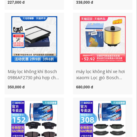
227,000 đ
338,000 đ
Lang Jing Ling Du Beetle
không khí Citroen C4 Sega
Sharan Touran Touareg lái
Bộ lọc không khí Citroen
xe bóng đèn nhỏ đèn xi
C4L Yunyi C4 máy lọc ion
nhan xe máy xi nhan mai
ô tô máy khử mùi trên xe
rùa winner x
ô tô
Máy lọc không khí Bosch
máy lọc không khí xe hơi
0986AF2730 phù hợp cho
xiaomi Lọc gió Bosch
Hyundai Azera/ix35 Kia K5
0986AF2600 phù hợp cho
350,000 đ
680,000 đ
Kaizun Sorento máy lọc
Audi A6L 05-11 máy lọc
khử mùi ô tô máy lọc
ion ô tô máy lọc không khí
không khí ô tô toglo
xe hơi