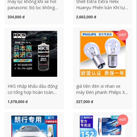
máy lọc không khí xe hơi
Shell Extra Extra Helix
panasonic Bộ lọc không
Huanyu Phiên bản Khí tự
khí Bosch phù hợp cho
nhiên Dầu tổng hợp hoàn
334,000 đ
2,662,000 đ
lưới lọc không khí Mazda 6
toàn Dầu ô tô 0W-20 4L
Ruiyi M6 Pentium B50 X80
SP Lớp nhớt mobil super
B70 B90 may loc khong
moto 10w40 nhớt
HOT
khi xe hoi lọc không khí xe
silkolene 10w40
hơi xiaomi
HKS nhập khẩu dầu động
giá tiền đèn xi nhan xe
cơ tổng hợp hoàn toàn
máy Đèn phanh Philips X-
ester cạnh tranh 10W-40
Trail mới Sylphy cổ điển
1,578,000 đ
227,000 đ
cho động cơ quay RX-7
Liwei Qashqai Sunshine
RX-8 1L dầu nhớt xe máy
Teana Tiida NV200 bóng
dầu máy
đèn đuôi sau đèn xi nhan
HOT
exciter 150 xi nhan winner
x zin