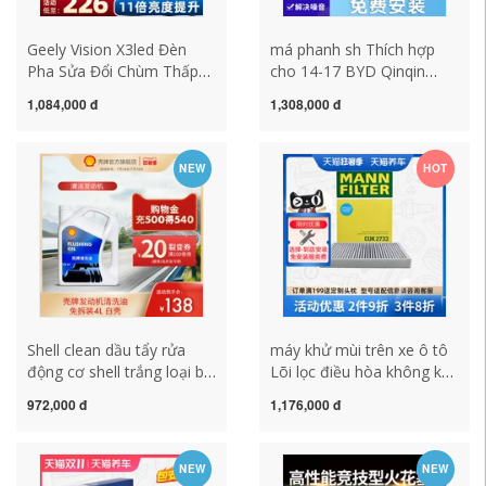
Geely Vision X3led Đèn
má phanh sh Thích hợp
Pha Sửa Đổi Chùm Thấp
cho 14-17 BYD Qinqin
Bóng Đèn Cao Chùm Ống
EV300 Qin100 1.5T Má
1,084,000 đ
1,308,000 đ
Kính Đặc Biệt Trước Ô Tô
phanh trước và phụ kiện
Siêu Sáng Sương Mù đèn
má phanh của Bosch má
bi xenon gtr đèn xe hơi
phanh xe wave má phanh
NEW
HOT
xe lead
Shell clean dầu tẩy rửa
máy khử mùi trên xe ô tô
động cơ shell trắng loại bỏ
Lõi lọc điều hòa không khí
cặn carbon bên trong bùn
than hoạt tính MANN
972,000 đ
1,176,000 đ
mà không cần tháo lắp Vỏ
CUK2733 phù hợp với
trắng 4L dầu láp nhớt xe
Aurora Freelander 2 S60
ga
V60 S80 XC60 máy lọc
NEW
NEW
không khí ô tô michelin