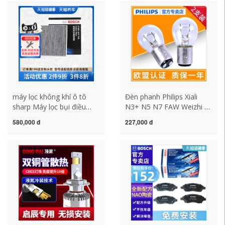
má phanh xe camry
tô 0W-20 4L SP Grade
nhớt số xe tay ga nhớt xe
winner x
máy lọc không khí ô tô
Đèn phanh Philips Xiali
sharp Máy lọc bụi điều
N3+ N5 N7 FAW Weizhi V5
hòa Bosch 0986AF5729
Senya R7 M80 Bóng đèn
580,000 đ
227,000 đ
phù hợp cho Kia K2
đuôi sau Weizi S80 đèn xi
Sportage, Chạy thông
nhan ô tô tải giá xi nhan
minh, Rio Freedi, New Jiale
winner x
giá bộ lọc khí thải ô tô máy
lọc không khí ô tô xiaomi