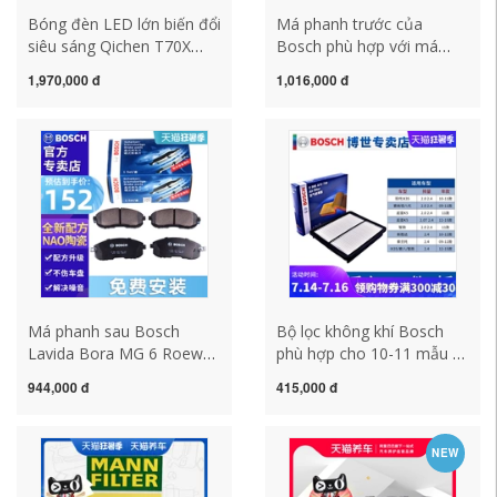
Bóng đèn LED lớn biến đổi
Má phanh trước của
siêu sáng Qichen T70X
Bosch phù hợp với má
T90 R50X D60 M50V R30
phanh trước Venucia R30
1,970,000 đ
1,016,000 đ
D50 den gam oto đèn phá
Venucia D50 Venucia R50
sương xe ô tô
R50X Chenfeng M50V thay
má phanh xe airblade ma
phanh oto
Má phanh sau Bosch
Bộ lọc không khí Bosch
Lavida Bora MG 6 Roewe
phù hợp cho 10-11 mẫu xe
i5 ei6 Tanyuetu Yuetuang
thông minh Hyundai ix35
944,000 đ
415,000 đ
Weiran Q2L Passat má
Kia K5 Xin Shengda Sonata
phanh xe camry má phanh
tám bộ lọc không khí máy
sau xe sh
lọc không khí ô tô sharp
NEW
máy lọc không khí lifepro