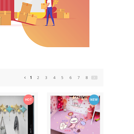
1
2
3
4
5
6
7
8
HOT
NEW