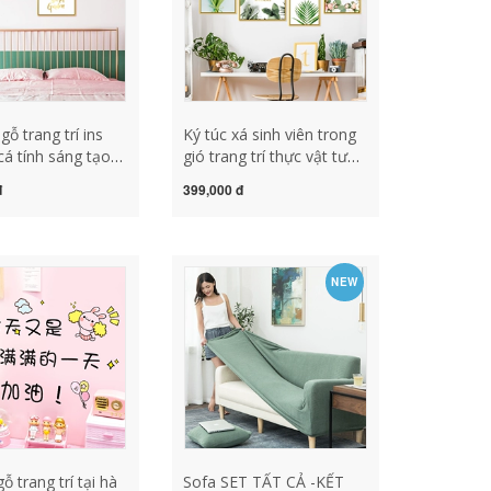
ỗ trang trí ins
Ký túc xá sinh viên trong
cá tính sáng tạo
gió trang trí thực vật tươi
nh dán tường
khung ảnh dán tường dán
đ
399,000 đ
rí dễ thương ấm áp
tường sofa nền tường
hách phòng ngủ
dán tường sáng tạo đồ gỗ
án tường mua
trang trí ô tô đồ gỗ trang
ng trí nội thất đồ
trí ha noi
NEW
 trí ban công
ỗ trang trí tại hà
Sofa SET TẤT CẢ -KẾT