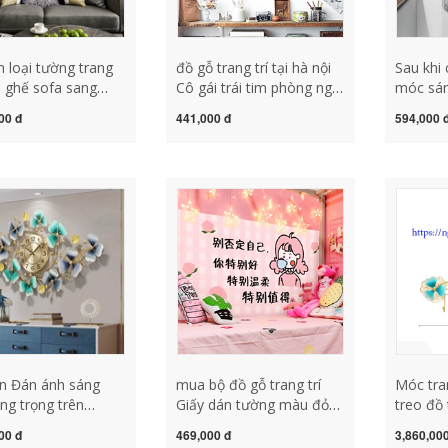
m loại tường trang
đồ gỗ trang trí tại hà nội
Sau khi
eo ghế sofa sang
Cô gái trái tim phòng ngủ
móc sán
ánh sáng nền sống
phòng dán tường trang trí
móc tườ
00 đ
441,000 đ
594,000 
 ngủ phòng trang
trong chậu cây treo giỏ cá
loại tư
g tạo treo treo
tính sáng tạo nhỏ tươi
móc tư
dán tường đồ gỗ mỹ nghệ
trang trí phòng khách đồ
vật trang trí bằng gỗ
n Đán ánh sáng
mua bộ đồ gỗ trang trí
Móc tra
ng trọng trên
Giấy dán tường màu đỏ
treo đồ 
 phòng khách đồng
lưới tự dính không thấm
không b
00 đ
469,000 đ
3,860,00
ught sắt đồng hồ
nước chống ẩm chống