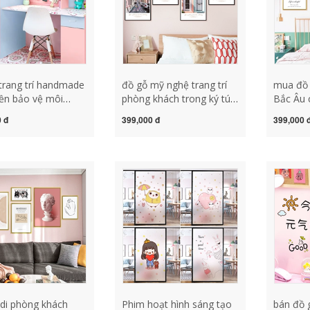
trang trí handmade
đồ gỗ mỹ nghệ trang trí
mua đồ g
ền bảo vệ môi
phòng khách trong ký túc
Bắc Âu 
 rắn màu tự dính ký
xá áp phích dán tường
khung ả
 đ
399,000 đ
399,000 
sinh viên ký túc xá
dán tường trang trí phòng
trang t
 ngủ ấm áp không
net cô gái màu đỏ ấm áp
phòng k
nước và chống ẩm
lãng mạn khung ảnh cá
nền TV d
ền đỏ nền tường
tính sáng tạo dán tường
đồ gỗ tra
ường đồ gỗ mini
đồ gỗ trang trí ban công
gỗ trang
rí phòng khách giá
đồ gỗ mini trang trí phòng
rang trí
khách
di phòng khách
Phim hoạt hình sáng tạo
bán đồ g