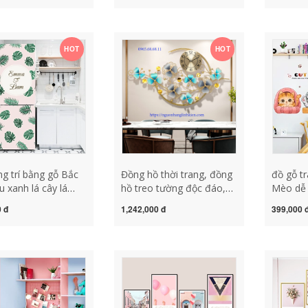
 đồng hồ thời trang
nấm mốc có thể cọ rửa
ông khí im lặng của
phòng ngủ cô gái ấm áp
reo nghệ thuật
phim hoạt hình hoạt hình
HOT
HOT
dán tường trang trí đồ gỗ
trang trí bàn thờ đồ trang
trí nội thất bằng gỗ
g trí bằng gỗ Bắc
Đồng hồ thời trang, đồng
đồ gỗ tr
 xanh lá cây lá
hồ treo tường độc đáo,
Mèo dễ 
tủ lạnh không thấm
phong cách mới lạ
dễ thươ
 đ
1,242,000 đ
399,000 
nhãn dán cửa
dán tườ
 tắm nhãn dán
trang tr
rí tự dính cá tính
vẽ tay 3
ạo mờ đục đồ vật
tháo rời đồ gỗ trang tr
trí bằng gỗ đồ gỗ
phòng ngủ đồ gỗ t
trí phòng khách
văn ph