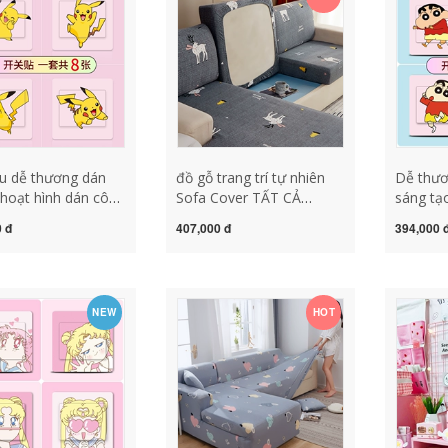
t đẹp giá đồ gỗ
trí tự dính đồ tran
rí nội thất
phòng kh
gỗ trang
u dễ thương dán
đồ gỗ trang trí tự nhiên
Dễ thươ
hoạt hình dán công
Sofa Cover TẤT CẢ
sáng tạ
à tự dính không
ĐƯỢC ĐƯỢC NÓ đồ gỗ
công tắ
 đ
407,000 đ
394,000 
nước và chống
trang trí phòng thờ mua
dính kh
dầu dán tường
đồ gỗ trang trí
chống t
rí có thể tháo rời
tường tr
ng trí bằng gỗ đẹp
tháo rời
NEW
HOT
rang trí điện
bằng gỗ đồ gỗ trang trí 
bàn