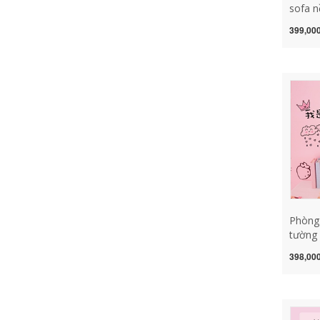
sofa n
dính p
399,000
dán tr
có thể th
trang 
dùng t
Phòng
tường 
truyề
398,000
dán tư
nhãn d
trang 
khuyến khích