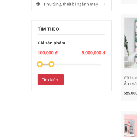
Phụ tùng, thiết bị ngành may
clover
bầu kh
bảng t
TÌM THEO
Giá sản phẩm
100,000 đ
5,000,000 đ
đồ tran
Tìm kiếm
Âu màu
trong 
525,000
nước 
phòng
trang t
sáng t
trang 
trang 