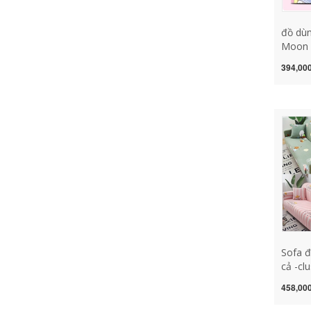
đồ dùn
Moon 
công t
394,000
gỡ bỏ 
thương
nhà dá
trí đồ
trí 
Sofa đ
cả -c
用 用 用 用 用 
458,000
trí bàn l
trang 