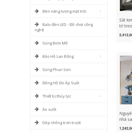
Đèn năng lượng mặt trời
Sắt ki
Balo đèn LED - Đồ chơi công
trí tr
nghệ
trọng 
2,412,0
phòng
Súng Bơm Mỡ
trí sán
tường
Bảo Hộ Lao Động
Súng Phun Sơn
Đồng Hồ Đo Áp Suất
Thiết bị thủy lực
Áo sưởi
Nguyê
nhà sa
Dép chống trơn trượt
tường
1,242,0
hồ wro