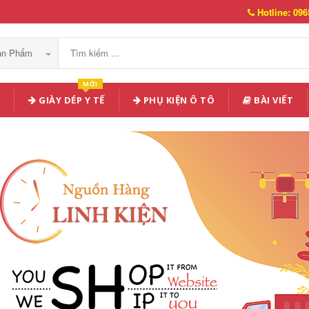
Hotline: 096
Sản Phẩm
MỚI
GIÀY DÉP Y TẾ
PHỤ KIỆN Ô TÔ
BÀI VIẾT