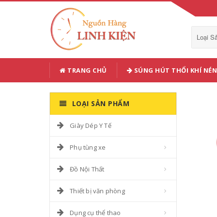
Loại 
TRANG CHỦ
SÚNG HÚT THỔI KHÍ NÉN
LOẠI SẢN PHẨM
Giày Dép Y Tế
Phụ tùng xe
Đồ Nội Thất
Thiết bị văn phòng
Dụng cụ thể thao