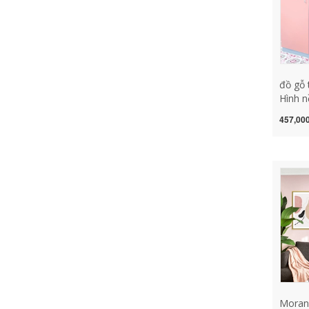
đồ gỗ 
Hình n
trường
457,000
túc xá 
phòng
thấm 
lưới n
giấy dán t
trang t
đồ gỗ t
Moran