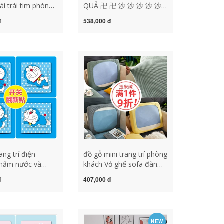
ái trái tim phòng
QUẢ 卍 卍 沙 沙 沙 沙 沙
 ấm áp tường
沙 沙 沙 沙 沙 沙 沙 沙 沙
đ
538,000 đ
í phòng bố trí
沙 沙 沙 沙 沙 沙 沙 沙 đồ
án tường giấy dán
gỗ trang trí mini đồ dùng
 dính trong gió
trang trí gỗ
ng trí
ng
hất
ang trí điện
đồ gỗ mini trang trí phòng
thấm nước và
khách Vỏ ghế sofa đàn
hấm dầu có thể
hồi tất cả đều có thể che
đ
407,000 đ
i phim hoạt hình
phủ đệm đệm sofa đệm
ng sáng tạo dán
ghế sofa Bốn mùa kết
án công tắc nhà
hợp phổ biến đồ gỗ trang
y dán tường trang
trí để bàn đồ gỗ trang trí
NEW