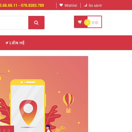
5.68.68.11 - 078.8283.789
Wishlist
So sánh
0
0
Đ
LIÊN HỆ