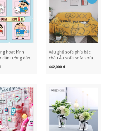
g trí
tại hà nội
ách bằng gỗ đồ
 trí nội thất
ng hoạt hình
Xấu ghế sofa phía bắc
o dán tường dán
châu Âu sofa sofa sofa
c nhà dán giấy tự
Tất cả đều phủ thảm đỏ
đ
442,000 đ
ông thấm nước và
đầy đủ sofa có nắp đệm
hấm dầu dán
ghế sofa hộp đồ gỗ trang
ang trí có thể
trí đồ gỗ trang trí oto
 đồ trang trí nhà
để