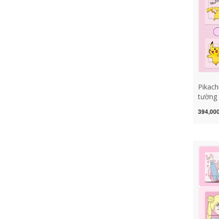
trí nội thấ
trang t
Pikach
tường 
tắc nh
394,000
thấm 
thấm 
trang t
đồ tra
đồ gỗ t