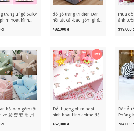
g trang trí gỗ Sailor
đồ gỗ trang trí điện Đàn
mua đồ g
phim hoạt hình
hồi tất cả -bao gồm ghế
ảnh tườn
ắc dán có thể được
sofa phổ biến Bốn mùa
gió cô gá
 đ
482,000 đ
399,000 
hoạt hình dễ
Vợ sofa phổ quát da đơn
phòng đ
 sáng tạo công tắc
giản decor phòng ngủ đồ
phí khu
n dán tường trang
gỗ đồ decor bằng gỗ
giá đồ gỗ
 gỗ điêu khắc trang
trang tr
HOT
decor phòng ngủ đồ gỗ
àn hồi bao gồm tất
Dễ thương phim hoạt
Bắc Âu 
lusive 发 套 套 用 用
hình hoạt hình anime để
Phòng K
đồ gỗ trang
bàn khăn trải bàn tự dính
Ngựa V
 đ
457,000 đ
784,000 
àm việc đồ gỗ
bảng trong cô gái sinh
Đồ Nội 
trí phòng thờ
viên không thấm nước và
Tivi Tr