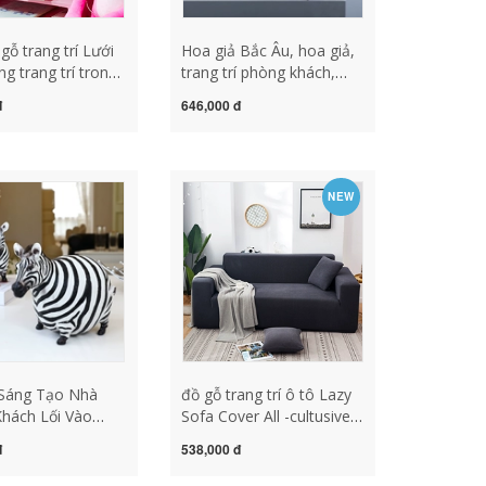
ỗ trang trí Lưới
Hoa giả Bắc Âu, hoa giả,
g trang trí trong
trang trí phòng khách,
i trái tim bố trí
hoa lụa chống nhựa, hoa
đ
646,000 đ
ục lỗ giá đỡ miễn
bàn ăn, trang trí bó hoa
ng ảnh treo tường
trang trí đồ gỗ trang trí
 trang trí đồ
bàn làm việc
í bằng gỗ đẹp
NEW
Sáng Tạo Nhà
đồ gỗ trang trí ô tô Lazy
hách Lối Vào
Sofa Cover All -cultusive
ằn Thủ Công Nhỏ
Universal Set Simple
đ
538,000 đ
Thất Tủ Rượu Tủ
Universal Universal Kết
ang Trí Văn Phòng
hợp -type Sofa Leather