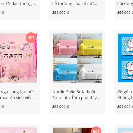
ền TV dán tường tự
dễ thương cửa sổ mờ
nội Cô g
hòng ngủ tập thể
nhãn dán kính tĩnh điện
ngủ nền
 đ
394,000 đ
399,000 
ang trí dán tường
phòng tắm nhà vệ sinh
trang tr
áo rời đồ gỗ
riêng tư không có keo
tường d
trí trong nhà đồ
trong suốt mờ đục bán
tường tự
rang trí gỗ
đồ gỗ trang trí tại hà nội
dán tường đồ tra
HOT
đồ dùng trang trí bằng gỗ
bằng gỗ giá đồ gỗ tra
trí nội t
 ngủ sáng tạo bức
Nordic Solid Sofa Khăn
đồ gỗ tr
màu đỏ sinh viên
Sofa Infa, tấm phủ đầy
Không 
n cảm hứng tường
đủ thảm đỏ đơn giản đơn
chống t
 đ
398,000 đ
394,000 
ờng cô gái trái tim
giản sofa phù hợp với nắp
tháo rờ
án tranh bố cục
đệm sofa đồ trang trí
dễ thươ
trí tường phòng ngủ
phòng khách bằng gỗ đồ
tường d
 đồ gỗ trang
dùng trang trí bằng gỗ
dán giấ
HOT