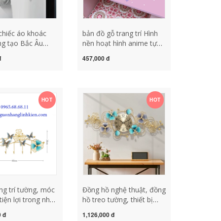
 chiếc áo khoác
bản đồ gỗ trang trí Hình
g tạo Bắc Âu
nền hoạt hình anime tự
ng sắt cửa kim
dán phòng ngủ ấm áp
đ
457,000 đ
ờng áo kệ móc
dán máy tính để bàn
ờng
không thấm nước chống
ẩm chống thấm dầu tự
dính nhãn dán tân trang
HOT
HOT
máy tính để bàn đồ trang
trí nhà cửa bằng gỗ đồ gỗ
trang trí ô tô
ng trí tường, móc
Đồng hồ nghệ thuật, đồng
tiện lợi trong nhà
hồ treo tường, thiết bị
ị mài mòn
trang trí trong nhà
0 đ
1,126,000 đ