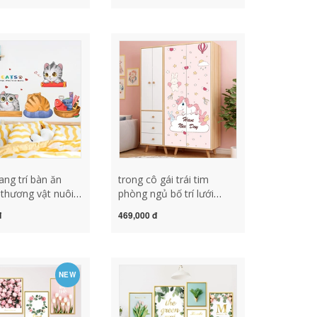
ang trí bàn ăn
trong cô gái trái tim
thương vật nuôi
phòng ngủ bố trí lưới
ng phòng trẻ em
trang trí màu đỏ sinh viên
đ
469,000 đ
ng dán tường
đại học ký túc xá cải tạo
í tự dính động vật
tủ nhãn dán không thấm
d ba chiều có thể
nước sáng tạo đồ gỗ
í
trang trí oto đồ trang trí
NEW
rang trí
bằng gỗ đẹp
òng