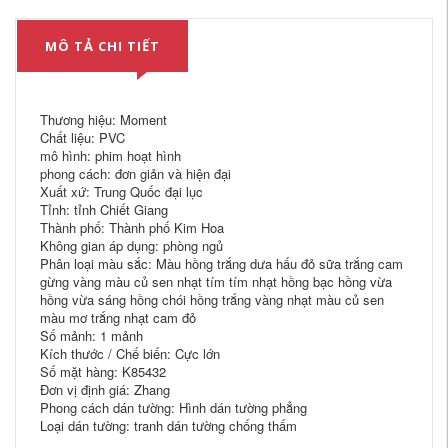
MÔ TẢ CHI TIẾT
Thương hiệu: Moment
Chất liệu: PVC
mô hình: phim hoạt hình
phong cách: đơn giản và hiện đại
Xuất xứ: Trung Quốc đại lục
Tỉnh: tỉnh Chiết Giang
Thành phố: Thành phố Kim Hoa
Không gian áp dụng: phòng ngủ
Phân loại màu sắc: Màu hồng trắng dưa hấu đỏ sữa trắng cam
gừng vàng màu củ sen nhạt tím tím nhạt hồng bạc hồng vừa
hồng vừa sáng hồng chói hồng trắng vàng nhạt màu củ sen
màu mơ trắng nhạt cam đỏ
Số mảnh: 1 mảnh
Kích thước / Chế biến: Cực lớn
Số mặt hàng: K85432
Đơn vị định giá: Zhang
Phong cách dán tường: Hình dán tường phẳng
Loại dán tường: tranh dán tường chống thấm