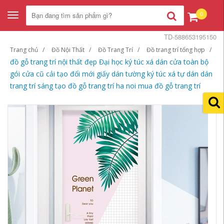
0
Toggle
navigation
TD-588653195150
Trang chủ
Đồ Nội Thất
Đồ Trang Trí
Đồ trang trí tổng hợp
đồ gỗ trang trí nội thất đẹp Đại học ký túc xá dán cửa toàn bộ
gói cửa cũ cải tạo đổi mới giấy dán tường ký túc xá tự dán dán
trang trí sáng tạo đồ gỗ trang trí ha noi mua đồ gỗ trang trí