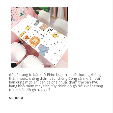
đồ gỗ trang trí bàn thờ Phim hoạt hình dễ thương không
thấm nước, chống thấm dầu, chống đóng cặn, khăn trải
bàn dùng một lần, bàn cà phê nhựa, thảm trải bàn PVC
bằng kính mềm máy tính, tùy chỉnh đồ gỗ điêu khắc trang
trí nơi bán đồ gỗ trang trí
th
mớ
tr
550,000 đ
1,