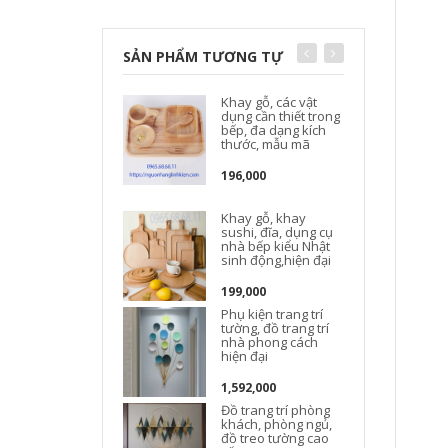
SẢN PHẨM TƯƠNG TỰ
Khay gỗ, các vật
dụng cần thiết trong
bếp, đa dạng kích
thước, mẫu mã
196,000
Khay gỗ, khay
Đ
sushi, đĩa, dụng cụ
nhà bếp kiểu Nhật
sinh động,hiện đại
t
199,000
Phụ kiện trang trí
tường, đồ trang trí
nhà phong cách
hiện đại
1,592,000
Đồ trang trí phòng
khách, phòng ngủ,
đồ treo tường cao