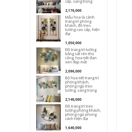
cấp, sang trọng
2,176,000
Mẫu hoa lá cành
trang trí phòng
khách, đồ treo
t
tường cao cấp, hiện
đại
1,050,000
Đồ trang trí tường
bằng sắt rèn thủ
công, họa tiết đan
xen đẹp mắt
2,096,000
Đ
Bộ họa tiết trang trí
phòng khách,
phòng ngủ treo
tường, sang trọng
2,140,000
Đồ trang trí treo
tường phòng khách,
phòng ngủ phong
cách hiện đại
1,640,000