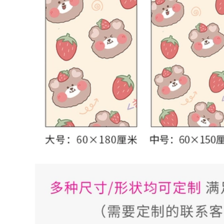
ác sỹ bệnh viện
0.000 đ