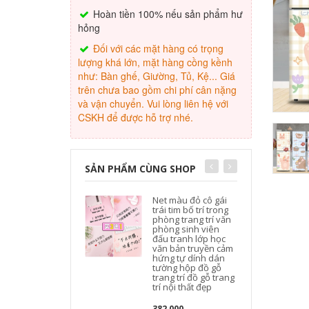
Hoàn tiền 100% nếu sản phẩm hư
hỏng
Đối với các mặt hàng có trọng
lượng khá lớn, mặt hàng cồng kềnh
như: Bàn ghế, Giường, Tủ, Kệ... Giá
trên chưa bao gồm chi phí cân nặng
và vận chuyển. Vui lòng liên hệ với
CSKH để được hỗ trợ nhé.
SẢN PHẨM CÙNG SHOP
Net màu đỏ cô gái
trái tim bố trí trong
phòng trang trí văn
phòng sinh viên
đấu tranh lớp học
văn bản truyền cảm
k
hứng tự dính dán
tường hộp đồ gỗ
đ
trang trí đồ gỗ trang
trí nội thất đẹp
382,000