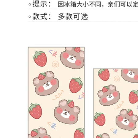
ranh kim loại,
Tranh nghệ thuật
phong cách hiện đại
trang trí tạo cho
độc đáo mới lạ
không gian nội thất
thêm ấm cúng
2,176,000
2,232,000
Đồ kim loại treo
tường nhiều mẫu
Tranh treo tường
mã trang trí trong
trang trí, tranh nghệ
nhà sang trọng
thuật, tranh trang trí
độc đáo
2,176,000
2,576,000