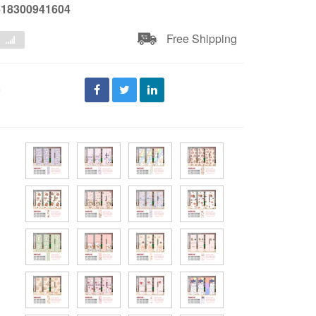
618300941604
Free Shipping
đ