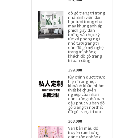
đồ gỗ trang trí trong
đ
nhà Sinh viên đại
học tươi trong nhà
máy khung ảnh áp
phích giấy dán
tường văn học ký
túc xá phòng ngủ
nhỏ tươi trang trí
dán đồ gỗ mỹ nghệ
trang trí phòng
đ
khách đồ gỗ trang
trí ban công
399,000
tùy chỉnh được thực
hiện Trong một
khoảnh khắc, nhóm
thiết kế chuyên
nghiệp của nhãn
dán tường nhà ban
đầu phục vụ bạn đồ
gỗ trang trí nội thất
t
đồ gỗ trang trí oto
g
363,000
Văn bản màu đỏ
truyền cảm hứng
dán tường phòng