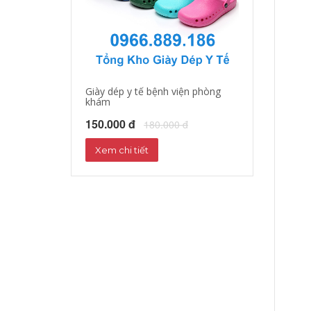
Giày dép y tế bệnh viện phòng
Giày dép y tá, b
khám
150.000 đ
18
150.000 đ
180.000 đ
Xem chi tiết
Xem chi tiết