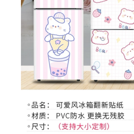
khách sáng tạo
sáng tạo
870,000
1,110,000
Đồng hồ treo tường
Đồng hồ treo tường
hình hoa, đồng hồ
trang trí phòng
rang trí sáng tạo
khách, mẫu nghệ
đơn giản
thuật độc đáo 2021
910,000
1,014,000
Đồng hồ treo tường
Móc hình hươu nai
phong cách sáng
treo đồ, móc treo
tạo với nhiều kiểu
tường sáng tạo,
dáng, kích thước
phong cách Mỹ
1,126,000
594,000
ồ trang trí trong
Họa tiết lá bạch quả
nhà, đồ treo tường
treo tường, đồ trang
cao cấp, sang trọng
trí phòng khách,
cho ngôi nhà
sáng tạo
2,576,000
3,046,000
giá treo đồ phong
Khung trang trí
cách hiện đại, kiểu
phòng khách,
dáng mới mẻ, thời
phòng ngủ, phong
trang
cách hiện đại, độc
đáo
594,000
1,848,000
Tranh treo tường,