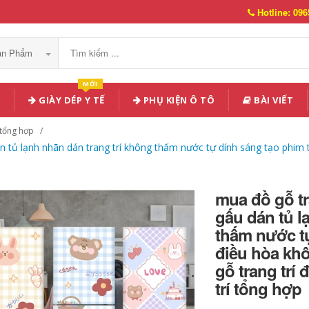
Hotline: 096
Sản Phẩm
MỚI
GIÀY DÉP Y TẾ
PHỤ KIỆN Ô TÔ
BÀI VIẾT
 tổng hợp
n tủ lạnh nhãn dán trang trí không thấm nước tự dính sáng tạo phim 
mua đồ gỗ tr
gấu dán tủ l
thấm nước tự
điều hòa khô
gỗ trang trí 
trí tổng hợp