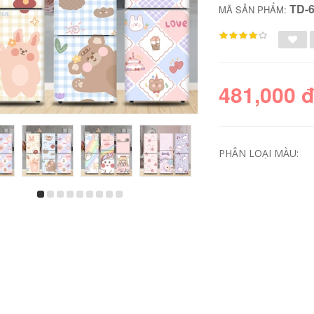
TD-
MÃ SẢN PHẨM:
481,000 
PHÂN LOẠI MÀU:
Dễ thương hoạt
Cải tạo phòng ngủ
hình kỳ lân dán
ký túc xá trang trí
tường dán tường cô
nhãn dán sinh viên
gái sáng tạo tự dính
lưới màu đỏ giả
mạng màu đỏ ấm áp
khăn trải bàn máy
ý túc xá trang trí
tính để bàn nhãn
phòng dán tường
dán chống thấm
ồ gỗ trang trí tại hà
nước tự dính có thể
nội đồ gỗ mini trang
được tùy chỉnh hộp
trí phòng khách
đồ gỗ trang trí đồ gỗ
trang trí phòng ngủ
399,000