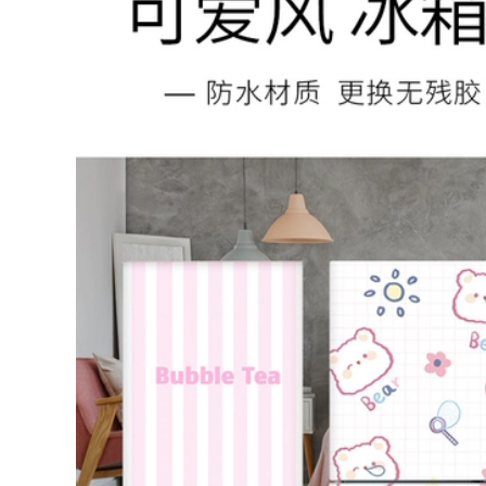
Phụ kiện treo tường
Trang trí nhà cửa ,
trang trí phòng
tranh treon tường
khách, làm đẹp
sáng tạo với kiểu
thêm cho ngôi nhà
dáng độc đáo
2,176,000
1,086,000
ồ trang trí trên
Móc treo tường,
trường bằng sắt mạ
móc treo đồ họa tiết
phong cách sang
độc đáo, tinh tế bắt
rọng, hiện đại
mắt
2,536,000
594,000
Tranh kim loại,
Đồng hồ treo tường
tranh nghệ thuật,
phong cách hiện đại
tranh treo tường
nhiều kiểu dáng
phong cách hiện đại
họa tiết
3,728,000
910,000
Hoa lá cành bằng
Đồng hồ nghệ thuật
sắt treo tường, đồ
treo tường, đồng hồ
trang trí phòng
trang trí độc đáo