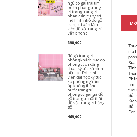
ngủ cô gái trái tim
bố trí phòng trang
trí trong trang trí
nhãn dán trang trí
mô hình nhỏ đồ gỗ
MÔ
trang trí bàn làm
việc đồ gỗ trang trí
văn phòng
đ
390,000
Thươ
mô h
đồ gỗ trang trí
phon
phòng khách Net đỏ
đ
Xuất
phong cách công
Tỉnh
chúa ký túc xá hình
nền tự dính sinh
Thàn
viên đại học ký túc
Phân
xá phòng ngủ ấm
tím,
áp không thấm
tươi
nước trang trí
phòng cô gái giá đồ
Số m
gỗ trang trí nội thất
k
Kích
đồ vật trang trí bằng
Số m
gỗ
Đơn 
469,000