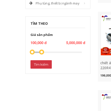
Phụ tùng, thiết bị ngành may
vòng 1
50k ch
TÌM THEO
Giá sản phẩm
100,000 đ
5,000,000 đ
chiết
Tìm kiếm
220R4
4.7K 5
196,000
áp đa 
chiết 
b50k