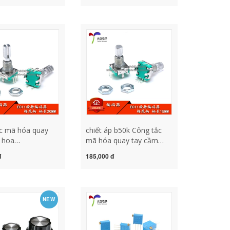
ết áp 1k công
độ chính xác một lượt
a chiết áp
chiết áp 1k biến trở tocos
c mã hóa quay
chiết áp b50k Công tắc
 hoa
mã hóa quay tay cầm
1/chiết áp kỹ
hoa mận/EC11/chiết áp
đ
185,000 đ
ố (đảo ngược) tay
kỹ thuật số dài 15mm có
i 20mm có công
công tắc 5 feet mạch kích
t áp và biến trở
tạo trễ ngắt relay 5v 12v
ng của chiết áp
wt338 chiet ap
NEW