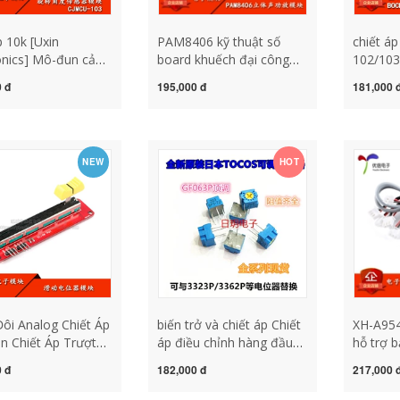
p 10k [Uxin
PAM8406 kỹ thuật số
chiết á
onics] Mô-đun cảm
board khuếch đại công
102/10
óc quay
suất âm thanh nổi
Điện trở
 đ
195,000 đ
181,000 
103AEA01R00 tinh
noiseless 2X5W lớp D
điều chỉ
chiết áp chiết áp
mô-đun khuếch đại công
nhiều v
20s chiết áp đôi
suất với khối lượng chiết
chỉnh h
áp chiết áp vi chỉnh chiết
xoay ch
NEW
HOT
áp 10k
ôi Analog Chiết Áp
biến trở và chiết áp Chiết
XH-A954
 Chiết Áp Trượt
áp điều chỉnh hàng đầu
hỗ trợ b
ử Khối Xây Trượt
TOCOS GF063P1B204
âm lượn
 đ
182,000 đ
217,000 
 Điều Chỉnh Điện
chính hãng của Nhật Bản
điều ch
iết áp 100k chiết áp
Điện trở điều chỉnh chính
khuếch đ