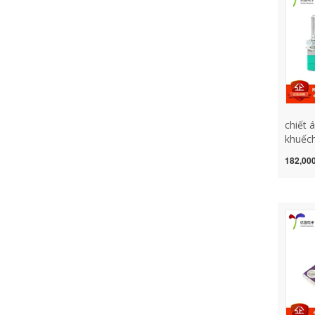
chiết 
khuếch
B1K/5
182,000
áp kín
chiết 