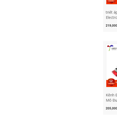
triết á
Electr
biến g
219,000
SV01A
chỉnh 
rv24yn
Kênh Đ
Mô Đun
Điện T
205,000
Có Thể
Trở ch