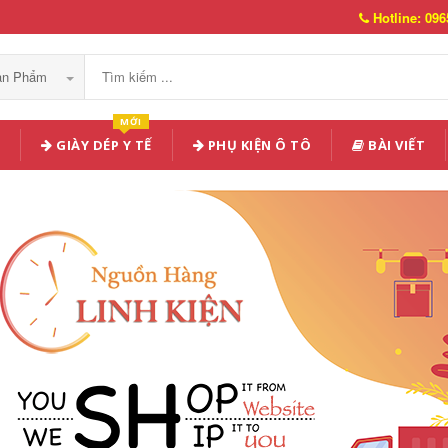
Hotline: 096
Sản Phẩm
MỚI
GIÀY DÉP Y TẾ
PHỤ KIỆN Ô TÔ
BÀI VIẾT