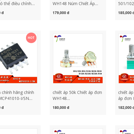
ó thể điều chỉnh
WH148 Núm Chiết Áp
501/102
xác 3006P 1K 2K
Núm Mũ Phù Hợp Với
Chiết áp
 đ
179,000 đ
185,000 
0K 50K 100K 102
đường kính 6mm hoa
trở chín
4 triết áp đôi chiết
mận tay cầm tác dụng
chiết áp
03
của chiết áp cấu tạo chiết
áp
HOT
 chính hãng chính
chiết áp 50k Chiết áp đơn
chiết áp
MCP41010-I/SN
WH148
áp đơn
 chip chiết áp kỹ
B1K/2K/5K/10K/20K/50K/100K/500K/1M
B5K/10
 đ
180,000 đ
182,000 
số mạch kích tạo
chiều dài tay cầm 15MM
có công 
ắt relay 5v 12v
chiết áp xoay chiết áp 20k
áp 10k 
tác dụng của chiết