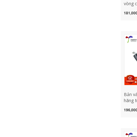
vòng c
chính 
181,000
10K 2
103 10
áp b5
Bản vá
hãng 
SOIC-8
196,000
thuật 
trễ ng
wt338 
áp