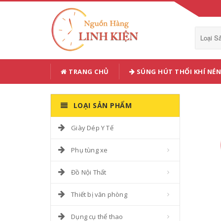
Loại 
TRANG CHỦ
SÚNG HÚT THỔI KHÍ NÉN
LOẠI SẢN PHẨM
Giày Dép Y Tế
Phụ tùng xe
Đồ Nội Thất
Thiết bị văn phòng
Dụng cụ thể thao