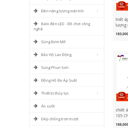
Đèn năng lượng mặt trời
triết 
Balo đèn LED - Đồ chơi công
lượng
nghệ
hợp vớ
183,000
dây qu
Súng Bơm Mỡ
WXD3-
sino tr
Bảo Hộ Lao Động
Súng Phun Sơn
Đồng Hồ Đo Áp Suất
Thiết bị thủy lực
Áo sưởi
chiết 
105 Ch
Dép chống trơn trượt
thủy t
188,000
chỉnh 