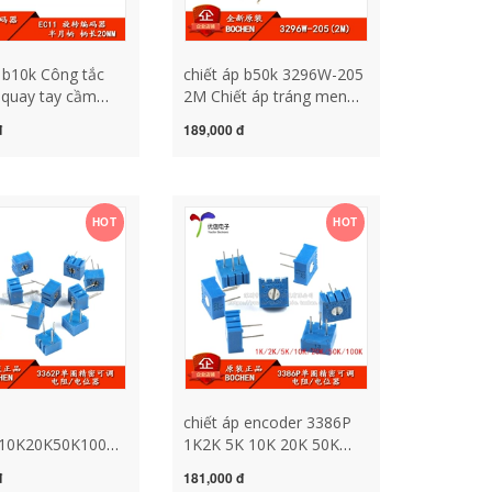
p b10k Công tắc
chiết áp b50k 3296W-205
quay tay cầm
2M Chiết áp tráng men
n
thủy tinh có thể điều
đ
189,000 đ
EC11/chiết áp kỹ
chỉnh độ chính xác nhiều
ố dài 20mm có
vòng có thể điều chỉnh
 5 feet triết áp
hàng đầu (5 miếng) chiết
t áp 10k
áp 50k tác dụng của chiết
HOT
HOT
áp
chiết áp encoder 3386P
10K20K50K100K200K500K1M103
1K2K 5K 10K 20K 50K
 điện trở có thể
100K 102 103 chiết áp
đ
181,000 đ
ỉnh chính xác một
điện trở có thể điều chỉnh