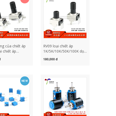
ng của chiết áp
RV09 loại chiết áp
i chiết áp
1K/5K/10K/50K/100K dọc
0K/50K/100K bên
trục tròn hoa mận tay
đ
180,000 đ
nh trục tròn hoa
cầm 0932 chiết áp triết áp
 cầm 0931 chiết
cách chọn chiết áp
 áp đôi 50k chiết
chỉnh
NEW