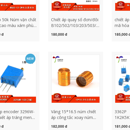
áp 50k Núm vặn chất
Chiết áp quay số đơn/đôi
chiết á
 cao màu xám phù
B102/502/103/203/503/104
mã hóa 
i núm vặn chiết áp
Công tắc âm lượng 10K
hình bá
 đ
180,000 đ
185,000 
ấn nhiều vòng
chiết áp 100k biến trở
nguyệt/
13-2W chiết áp
tocos
thuật s
iết áp 10k
công tắc
đôi triế
NEW
áp encoder 3296W-
Vàng 15*16.5 núm chiết
3362P
iết áp tráng men
áp công tắc xoay núm
1K2K5K
inh có thể điều
điều chỉnh âm lượng mũ
chiết áp
 đ
182,000 đ
181,000 
độ chính xác nhiều
chiết áp số chiet ap b50k
điều ch