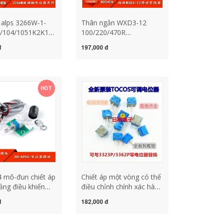
p alps 3266W-1-
Thân ngắn WXD3-12
3/104/1051K2K10k1M
100/220/470R
/chiết áp có thể
1K/2.2/4.7/10K103 chiết
đ
197,000 đ
nh chính xác
áp quấn dây nhiều vòng
òng có thể điều
chính xác chiet ap triết áp
àng đầu chiết áp
50k
iet ap 10k
HOT
 mô-đun chiết áp
Chiết áp một vòng có thể
ảng điều khiển
điều chỉnh chính xác hàng
g công tắc nguồn
đầu TOCOS
đ
182,000 đ
ỉnh âm lượng bảng
GF063P1B504 của Nhật
ại công suất triết
Bản B500K còn hàng