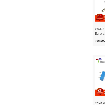
WXD3-
Euro c
Slider 
196,000
chiết 
chiết 