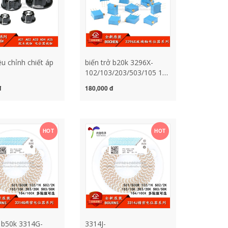
u chỉnh chiết áp
biến trở b20k 3296X-
102/103/203/503/105 1K
2/A03/A04/A05
10K 1M điều chỉnh
đ
180,000 đ
 núm Bakelite
bên/chiết áp đa vòng có
 b500k chiết áp
thể điều chỉnh 3296X
chiet ap 10k biến trở b20k
HOT
HOT
p b50k 3314G-
3314J-