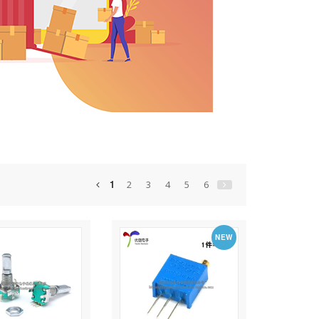
1
2
3
4
5
6
NEW