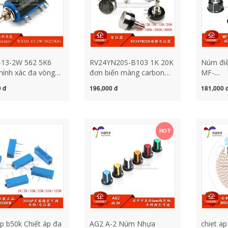
13-2W 562 5K6
RV24YN20S-B103 1K 20K
Núm điề
hính xác đa vòng
đơn biến màng carbon
MF-
Slider Slider 5.6kΩ
chiết RV24YN 103 điện
A01/A0
 đ
196,000 đ
181,000 
áp 10k chiết áp
trở có thể điều chỉnh
nắp núm
chiết áp đôi 50k chiết áp
chiết áp
5k
10k
HOT
áp b50k Chiết áp đa
AG2 A-2 Núm Nhựa
chiet a