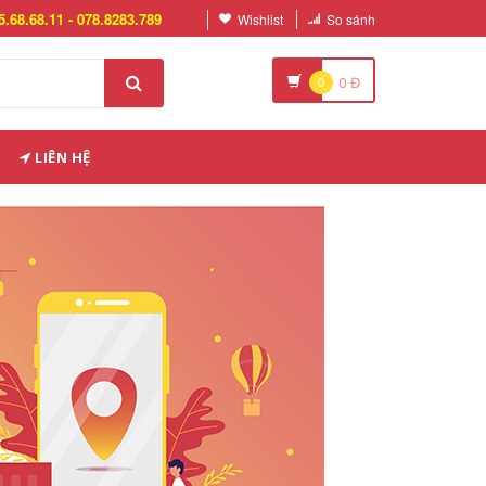
5.68.68.11 - 078.8283.789
Wishlist
So sánh
0
0
Đ
LIÊN HỆ