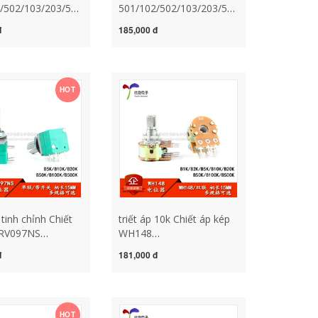
/502/103/203/503/104E
501/102/502/103/203/503/104E
 điều chỉnh điện
Chiết áp điều chỉnh điện
đ
185,000 đ
h xác các loại
trở chính xác chiết áp 20k
 cấu tạo chiết áp
chiết áp điện tử
HOT
 tinh chỉnh Chiết
triết áp 10k Chiết áp kép
 RV097NS
WH148
K/20K/50K/100K/500K
B1K/2K/5K/10K/20K/50K/100K/500K
đ
181,000 đ
tắc 5 chân chiết
6 chân tay cầm dài 15MM
chiet ap b50k
mạch chiết áp 12v chiết
áp b103
HOT