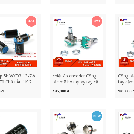
M (5 cái) chiet ap
lượt chi
iết áp số
dụng củ
HOT
HOT
 áp 5k WXD3-13-2W
chiết áp encoder Công
Công tắ
70 Châu Âu 1K 2.2K
tắc mã hóa quay tay cầm
tay cầm
.6K 10K 47K chiết
hình bán
mận/EC1
 đ
185,000 đ
185,000 
vòng chính xác
nguyệt/EC11/chiết áp kỹ
thuật s
áp biến tần chiết áp
thuật số dài 15mm có
cầm dà
công tắc 5 feet mạch
tắc chiế
chiết áp 12v chiết áp 500k
công dụ
NEW