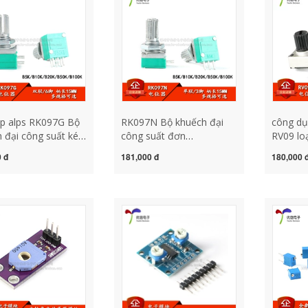
áp alps RK097G Bộ
RK097N Bộ khuếch đại
công dụ
 đại công suất kép
công suất đơn
RV09 loạ
K/10K/20K/50K/100/500K/chiết
B1K/5K/10K/20K/50K/100/500K/chiết
1K/5K/1
 đ
181,000 đ
180,000 
 6 chân biến trở
áp kín 3 chân chiết áp đôi
điều chỉ
áp chiết áp b50k
chiết áp sino
mận tay
áp chiết
áp tinh 