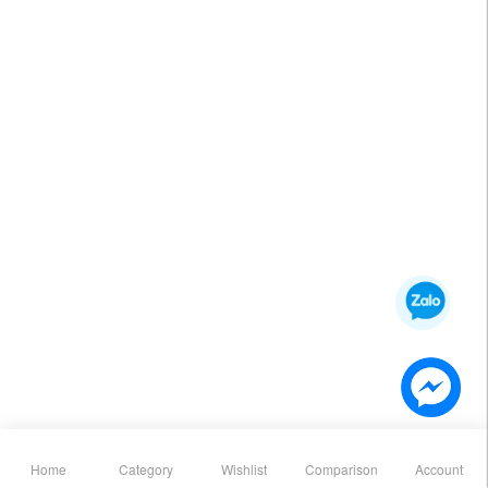
Cảm biến cơ thể con người
MEMS 6 trục ICM-42605
hồng ngoại 360 độ Công
LGA-14 chính hãng Con
283,000 đ
229,000 đ
tắc cảm biến chuyển động
quay hồi chuyển 3 trục +
hồng ngoại PIR AC110-
Gia tốc kế 3 trục cam bien
240V nhạy cảm với khoảng
khi gas module cảm biến
HOT
HOT
cách xa cam bien khi gas
khói
cảm biến khí gas arduino
cảm biến chất lượng không
Máy dò không khí Qingping
khí arduino Máy dò không
PM2.5 Cảm biến di động
khí Qingping PM2.5 cảm
chất lượng khí CO2 Haze
6,120,000 đ
3,150,000 đ
biến di động chất lượng khí
HomeKit cảm biến mq2
carbon dioxide khói mù
cảm biến chất lượng không
cảm biến rò rỉ gas cảm
khí arduino
HOT
biến chất lượng không khí
arduino
Home
Category
Wishlist
Comparison
Account