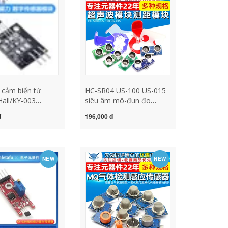
động
cảm biến từ
HC-SR04 US-100 US-015
Hall/KY-003
siêu âm mô-đun đo
thuật số cảm biến
khoảng cách mô-đun
đ
196,000 đ
cảm biến từ tính
cảm biến siêu âm điện tử
cam bien chuyen dong
220v cảm biến chuyển
động hồng ngoại
NEW
NEW