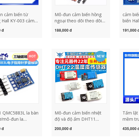
n cảm biến từ
Mô-đun cảm biến hồng
cảm biế
 Hall KY-003 cảm
ngoại theo dõi theo dõi
biến Hal
ừ tính cảm biến từ
mô-đun tránh chướng
KY-024 
 đ
188,000 đ
191,000 
ngại vật quang điện phản
và phù 
quang xe thông minh
bảng ph
sang ống chuyển đổi
chip đơ
quang điện cam bien
cảm biến
HOT
NEW
chuyen dong 220v
1 QMC5883L la bàn
Mô-đun cảm biến nhiệt
Tấm lật
ử/mô-đun la
độ và độ ẩm DHT11
mềm tru
m biến từ trường
DHT22 SHT30/SHT3031
XY Bảng
 đ
200,000 đ
435,000 
c cảm biến từ tính
AM2302 chuyển đổi kỹ
từ tính 
ến từ tính
thuật số đầu dò cảm biến
đai đa