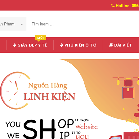
Hotline: 096
Sản Phẩm
MỚI
GIÀY DÉP Y TẾ
PHỤ KIỆN Ô TÔ
BÀI VIẾT