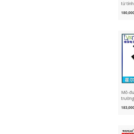
từ tín
Hall 
180,000
xe điệ
biến t
tính
Mô-đu
trường
biến t
183,000
tính