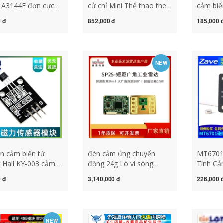
h A3144E đơn cực
cử chỉ Mini Thể thao theo
cảm biến
mạch chuyển mạch
dõi cảm biến tương tác
khối xâ
 đ
852,000 đ
185,000 
n động cơ chip cảm
SEN0202 cam bien
mô-đun 
ừ tính cảm biến từ
chuyen dong 220v
KY-021 
aduino 
cảm biến
NEW
n cảm biến từ
đèn cảm ứng chuyển
MT6701
 Hall KY-003 cảm
động 24g Lò vi sóng
Tính C
ừ tính cảm biến từ
MILIMETER RADAR
Cảm Biế
 đ
3,140,000 đ
226,000 
RADAR PHÁT TRIỂN ĐIỀU
Xác Cao
KHIỂN PHÁT TRIỂN TỐC
AS5600 
ĐỘ BÀI ĐÁ cảm biến
cảm biến
chuyen dong arduino
NEW