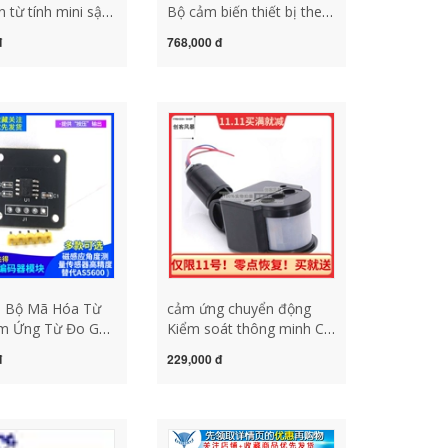
 từ tính mini sậy
Bộ cảm biến thiết bị theo
y dựng điện tử
dõi chuyển động MEMS 9
đ
768,000 đ
sậy từ tính mini
trục công suất thấp đèn
thích hợp cho
cảm ứng chuyển động
cảm biến từ tính
 từ tính
 Bộ Mã Hóa Từ
cảm ứng chuyển động
ảm Ứng Từ Đo Góc
Kiểm soát thông minh Cơ
n 14bit Độ Chính
thể con người hồng ngoại
đ
229,000 đ
 Thay Thế
PIR cảm biến cảm biến
cảm biến từ tính
cảm biến cảm biến (DC
 từ tính
12V đen) không thấm
nước cảm biến chuyển