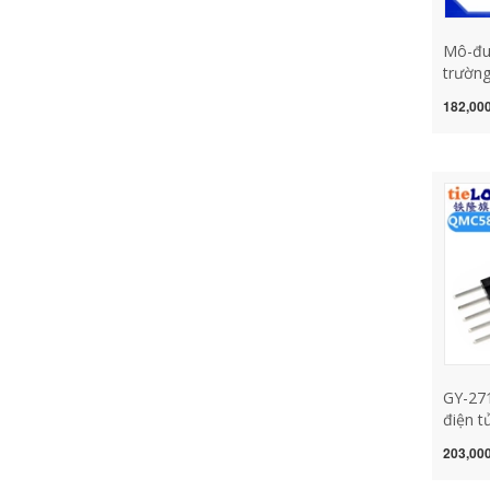
Mô-đu
trường
biến t
182,000
tính
GY-27
điện t
bàn/cả
203,000
ba trụ
cảm bi