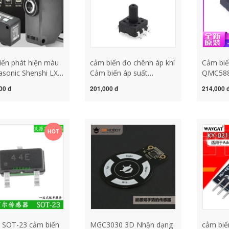
ến phát hiện màu
cảm biến đo chênh áp khí
Cảm biế
asonic Shenshi LX-
Cảm biến áp suất
QMC588
màu tiêu chuẩn
XGZP010SB1 Gói vá áp
5883L ch
00 đ
201,000 đ
214,000 
iến màu mắt điện
suất khí quyển Cảm biến
cảm biế
1-P cảm biến màu
nhạy áp suất 100kPa cam
từ tính
bien chenh ap cảm biến
đo chênh áp
HOT
 SOT-23 cảm biến
MGC3030 3D Nhận dạng
cảm biế