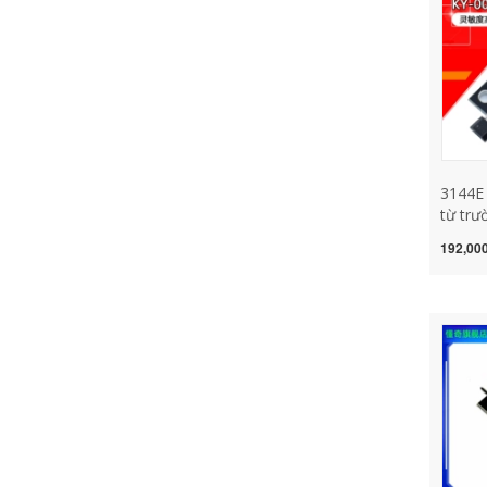
3144E
từ trư
Mô-đu
192,000
trường
từ tín