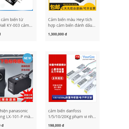
cảm biến từ
Cảm biến màu Heyi tích
Hall KY-003 cảm
hợp cảm biến đánh dấu
tính cảm biến từ
màu thay thế Panasonic
đ
1,300,000 đ
LX-111-P EBS11N cảm
biến màu tcs3200 cảm
biến màu tcs3200
NEW
 hiện panasonic
cảm biến danfoss
ãng LX-101-P màu
1/5/10/20Kg phạm vi nhỏ
n tiêu chuẩn cảm
cân cảm biến áp suất môi
0 đ
198,000 đ
u mắt LX-111-P
trường/phi môi trường