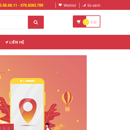
5.68.68.11 - 078.8283.789
Wishlist
So sánh
0
0
Đ
LIÊN HỆ