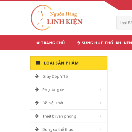
Loại 
TRANG CHỦ
SÚNG HÚT THỔI KHÍ NÉN
LOẠI SẢN PHẨM
Giày Dép Y Tế
Phụ tùng xe
Đồ Nội Thất
Thiết bị văn phòng
Dụng cụ thể thao