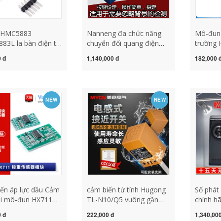
 HMC5883
Nanneng đa chức năng
Mô-đun 
3L la bàn điện tử
chuyển đổi quang điện
trường 
 la bàn cảm biến
cảm biến một chạm màu
biến từ 
 đ
1,140,000 đ
182,000 
ờng ba trục cảm
NNA-3F3N nền đàn áp
tính
 tính
trong suốt phát hiện điện
mắt cảm biến màu sắc
tcs3200 cảm biến màu
NEW
NEW
sắc tcs3200
ến áp lực dầu Cảm
cảm biến từ tính Hugong
Số phát
ải mô-đun HX711
TL-N10/Q5 vuông gần
chính h
n dụng Cảm biến áp
cảm biến tiệm cận 10mm
cảm biế
 đ
222,000 đ
1,340,00
mô-đun AD chính
kim loại cảm ứng điện từ
biến mà