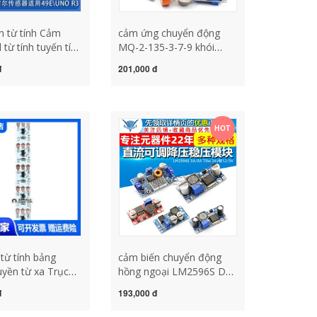
n từ tính Cảm
cảm ứng chuyển động
l từ tính tuyến tính
MQ-2-135-3-7-9 khói
phù hợp với 49E
không khí nhạy cảm với
đ
201,000 đ
hợp với mô-đun
rượu hydro carbon
át triển UNO R3
monoxide dễ cháy mô-
n cảm biến từ tính
đun cảm biến hóa lỏng
 từ tính
đầu dò cam bien chuyen
HOT
dong đèn cảm biến
chuyển động
 từ tính bảng
cảm biến chuyển động
yền từ xa Trục
hồng ngoại LM2596S DC-
 mạch cảm biến
DC DC điều chỉnh Buck
đ
193,000 đ
360 độ tấm lật từ
quy định mô-đun nguồn
i mềm/bảng mạch
điện bảng 24V đến