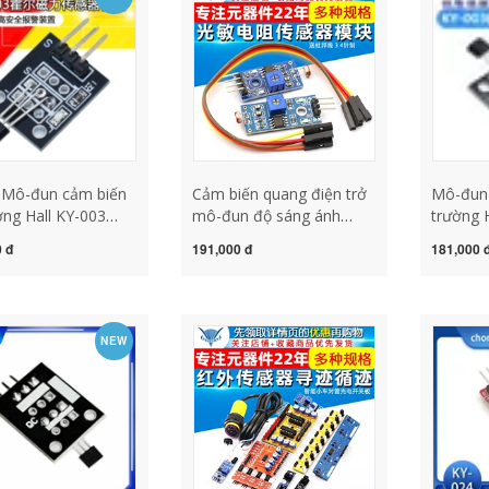
 Mô-đun cảm biến
Cảm biến quang điện trở
Mô-đun 
ờng Hall KY-003
mô-đun độ sáng ánh
trường 
n cảm biến từ
sáng cảm biến phát hiện
FOR/Kỹ 
 đ
191,000 đ
181,000 
 Hall 44E cảm biến
chuyển đổi quang điện đi
từ tính 
h cảm biến từ tính
kèm với hệ thống 4 chân
Dupont line 3 cảm biến
chuyen dong cảm biến
NEW
chuyển động hồng ngoại