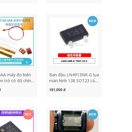
n màu tcs3200
cân điện tử khung cảm
biến cấu tạo cảm biến áp
suất cảm biến áp suất
NEW
danfoss mbs 1900
AA máy đo biến
Ban đầu LN4913NR-G lụa
ện trở có độ chính
màn hình 138 SOT23 cảm
 cảm biến áp
biến từ tính độ nhạy cao
đ
181,000 đ
 trọng cân điện tử
chip chuyển đổi Hall cảm
n đo áp suất
biến từ tính cảm biến từ
ng tắc chênh áp
tính
HOT
NEW