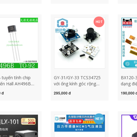
-bit phiên bản
đầu dò từ tính cảm biến
cảm biế
iêu chuẩn cảm biến
từ tính cảm biến từ tính
t huba ứng dụng
HOT
ến áp suất
tuyến tính chip
GY-31/GY-33 TCS34725
BX120-3
ến Hall AH496B
với ống kính góc rộng
dạng đi
ến từ tính TO-92
TCS3200D/TCS230 Cảm
xác cao
 đ
295,000 đ
190,000 
ực tiếp chính hãng
biến nhận dạng màu cảm
suất/tải
ến từ tính cảm biến
biến màu sắc tcs3200
cảm biế
nước cô
NEW