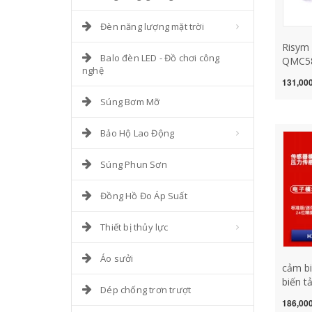
Đèn năng lượng mặt trời
Risym
Balo đèn LED - Đồ chơi công
QMC588
nghệ
mô-đun
131,000
từ trư
Súng Bơm Mỡ
biến từ
Bảo Hộ Lao Động
Súng Phun Sơn
Đồng Hồ Đo Áp Suất
Thiết bị thủy lực
Áo sưởi
cảm bi
biến t
Dép chống trơn trượt
chuyê
186,000
suất 