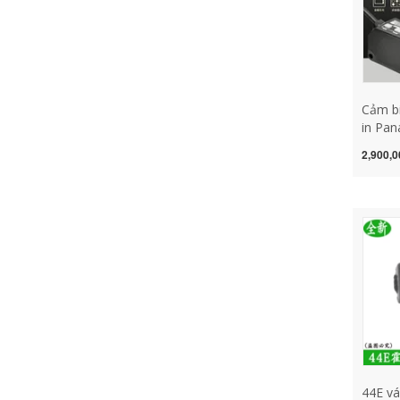
Cảm bi
in Pan
101-P 
2,900,0
cảm b
LX-11
sắc
44E vá