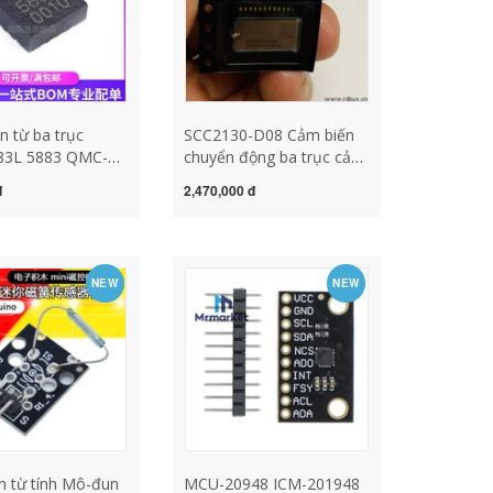
n từ ba trục
SCC2130-D08 Cảm biến
3L 5883 QMC-
chuyển động ba trục cảm
ip la bàn điện tử
biến chuyển động pir
đ
2,470,000 đ
n từ tính cảm biến
NEW
NEW
n từ tính Mô-đun
MCU-20948 ICM-201948