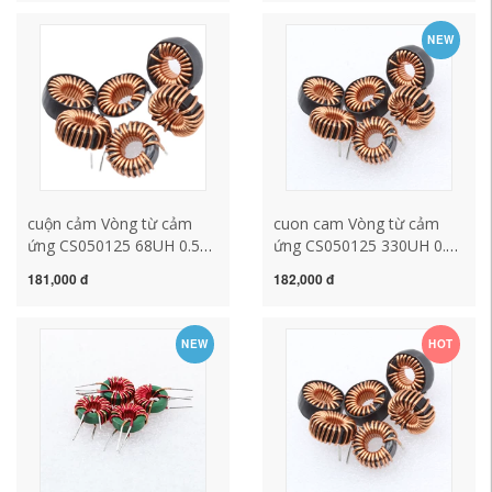
Năng Lượng Lọc Vòng Từ
Bộ Cảm Ứng Dòng Bộ Lọc
Bộ Cảm Ứng Cuộn Dây
Nguồn Điện Cuộn Cảm
NEW
cuon cam cuộn cảm có lõi
Cuộn Dây cuon cam cuộn
cảm dán
cuộn cảm Vòng từ cảm
cuon cam Vòng từ cảm
ứng CS050125 68UH 0.5
ứng CS050125 330UH 0.5
dây 13MM dòng điện cao
dây sắt silicon nhôm vòng
181,000 đ
182,000 đ
vòng sắt silicon nhôm
từ tính dòng điện cao
cuộn dây cảm ứng cuộn
vòng cuộn dây cảm ứng
cảm cao tần công dụng
cảm kháng của cuộn dây
NEW
HOT
của cuộn cảm là
công dụng của cuộn cảm
là