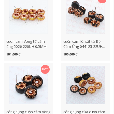
cảm ứng công dụng của
cảm cuộn cảm âm tần
cuộn cảm là cuộn cảm
100uh
cuon cam Vòng từ cảm
cuộn cảm lõi sắt từ Bộ
ứng 5026 220UH 0.5MM
Cảm Ứng 044125 22UH
vòng chống nhiễu cuộn
11MM Nguồn Điện Chống
181,000 đ
180,000 đ
cảm màu vàng và trắng
Nhiễu Vòng Sắt Silicon
cuộn cảm cuộn cảm 2596
Nhôm Vòng Từ Bộ Cảm
ký hiệu cuộn cảm lõi ferit
Ứng Lọc Bộ Cảm Ứng
HOT
cấu tạo của cuộn cảm
Cuộn Dây công dụng của
cuộn cảm là cuộn cảm có
lõi
công dụng cuộn cảm Vòng
công dụng của cuộn cảm