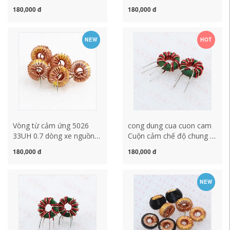
6 * 5 800UH 900UH 1MH
50UH 9 * 5 * 3 nguồn điện
180,000 đ
180,000 đ
3MH dây màu đỏ và màu
chống nhiễu dây đôi màu
vàng dây ferrite mangan-
đỏ và vàng và dây 0,5 dọc
kẽm tách vết thương cuộn
cuộn cảm 1mh cuộn cảm
NEW
HOT
cảm lõi không khí cuộn
lõi không khí
cảm
Vòng từ cảm ứng 5026
cong dung cua cuon cam
33UH 0.7 dòng xe nguồn
Cuộn cảm chế độ chung 9
sạc cuộn cảm cuộn dây
* 5 * 3 400UH vòng màu
180,000 đ
180,000 đ
bột sắt lõi vòng màu vàng
xanh lá cây vòng màu đỏ
và trắng vòng từ tính ứng
và màu vàng dây đôi vết
dụng cuộn cảm cuon cam
thương song song dọc
NEW
cuộn dây cảm ứng kẽm
mangan 0,5 dây cuộn cảm
trong proteus cuộn cảm
có lõi