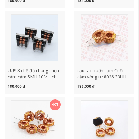
180,000 đ
181,000 đ
xuyến vết thương bột sắt
trắng 2596 cuộn cảm đặc
lõi cảm ứng vết thương
biệt cuộn cảm 100uh ký
cuộn dây cảm ứng cong
hiệu cuộn cảm lõi ferit
dung cua cuon cam cuộn
cảm
UU9.8 chế độ chung cuộn
cấu tạo cuộn cảm Cuộn
cảm cảm 5MH 10MH chế
cảm vòng từ 8026 33UH
độ chung cảm ứng sân
1.0 dây 10A dây xung
180,000 đ
183,000 đ
7*8 0.3 dòng dọc cuộn
quanh màu vàng và trắng
cảm cảm cuộn cảm lõi
cuộn dây điện cảm hình
ferit cuộn cảm lõi không
xuyến cuon cam cuộn cảm
HOT
khí
l