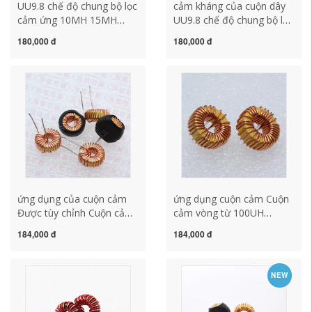
UU9.8 chế độ chung bộ lọc
cảm kháng của cuộn dây
cảm ứng 10MH 15MH
UU9.8 chế độ chung bộ lọc
20MH 7*8 sân 0.2 bộ lọc
cảm ứng 7*810MH15MH
180,000 đ
180,000 đ
cuộn dây cảm ứng cuộn
20MH25MH30MH50MH
cảm cao tần công dụng
ngang 0.2 cuộn dây cuộn
của cuộn cảm là
cảm âm tần cuộn cảm có
lõi
ứng dụng của cuộn cảm
ứng dụng cuộn cảm Cuộn
Được tùy chỉnh Cuộn cảm
cảm vòng từ 100UH
vòng từ 8026 100UH 10A
80261.0 đường ngang
184,000 đ
184,000 đ
1.0 cuộn dây cuộn cảm
vòng màu vàng và trắng
cuộn cảm hình xuyến cuộn
chống nhiễu vòng sặc chế
dây vòng màu vàng và
độ vi sai cuộn dây cảm
NEW
trắng cảm kháng của cuộn
ứng cảm kháng của cuộn
dây công dụng của cuộn
dây cong dung cua cuon
cảm là
cam