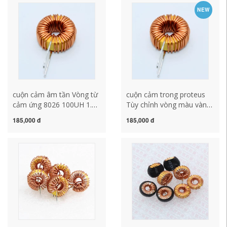
dòng cuộn cảm có lõi cấu
tần ứng dụng cuộn cảm
NEW
tạo cuộn cảm
cuộn cảm âm tần Vòng từ
cuộn cảm trong proteus
cảm ứng 8026 100UH 1.0
Tùy chỉnh vòng màu vàng
dây 20MM màu vàng và
và trắng cuộn cảm vòng từ
185,000 đ
185,000 đ
trắng vòng từ bao quanh
8026 220UH 0,7 dây quấn
dây cuộn dây cảm ứng
cuộn cảm vòng dọc chế độ
hình xuyến cuộn cảm lõi
vi sai cuộn dây cảm ứng
sắt từ cấu tạo cuộn cảm
cuộn cảm trung tần cuộn
cảm lõi sắt từ