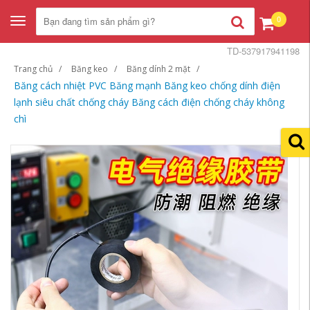
0
Toggle
navigation
TD-537917941198
Trang chủ
Băng keo
Băng dính 2 mặt
Băng cách nhiệt PVC Băng mạnh Băng keo chống dính điện
lạnh siêu chất chống cháy Băng cách điện chống cháy không
chì