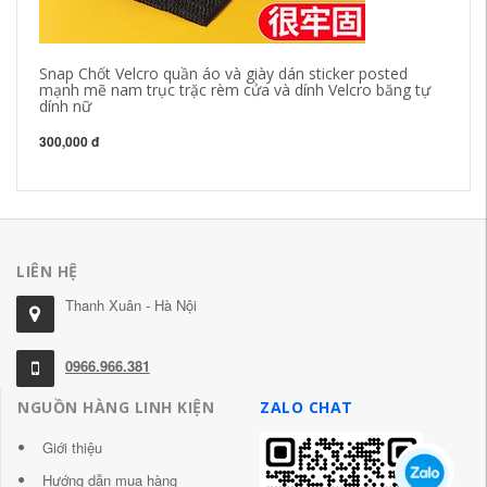
Snap Chốt Velcro quần áo và giày dán sticker posted
Đe
mạnh mẽ nam trục trặc rèm cửa và dính Velcro băng tự
độ
dính nữ
vă
mà
300,000 đ
30
LIÊN HỆ
Thanh Xuân - Hà Nội
0966.966.381
NGUỒN HÀNG LINH KIỆN
ZALO CHAT
Giới thiệu
Hướng dẫn mua hàng