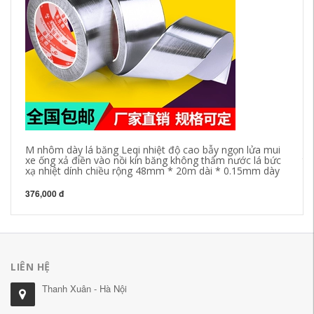
M nhôm dày lá băng Leqi nhiệt độ cao bẫy ngọn lửa mui
bứ
xe ống xả điền vào nồi kín băng không thấm nước lá bức
tư
xạ nhiệt dính chiều rộng 48mm * 20m dài * 0.15mm dày
si
376,000 đ
64
LIÊN HỆ
Thanh Xuân - Hà Nội