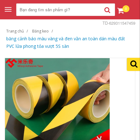
0
Toggle
navigation
TD-629311547459
Trang chủ
Băng keo
băng cảnh báo màu vàng và đen vằn an toàn dán màu đất
PVC lửa phong tỏa vượt 5S sàn