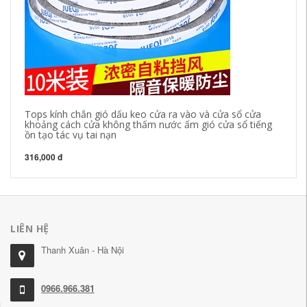
Tops kính chắn gió dấu keo cửa ra vào và cửa sổ cửa
Mi
khoảng cách cửa không thấm nước ấm gió cửa sổ tiếng
bă
ồn tạo tác vụ tai nạn
mẽ
316,000 đ
31
LIÊN HỆ
Thanh Xuân - Hà Nội
0966.966.381