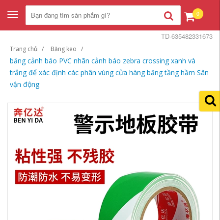
0
Toggle
navigation
TD-635482331673
Trang chủ
Băng keo
băng cảnh báo PVC nhãn cảnh báo zebra crossing xanh và
trắng để xác định các phân vùng cửa hàng băng tầng hầm Sân
vận động