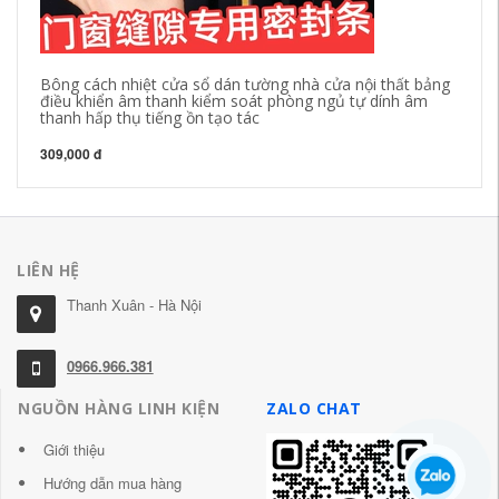
Bông cách nhiệt cửa sổ dán tường nhà cửa nội thất bảng
An
điều khiển âm thanh kiểm soát phòng ngủ tự dính âm
cử
thanh hấp thụ tiếng ồn tạo tác
30
309,000 đ
LIÊN HỆ
Thanh Xuân - Hà Nội
0966.966.381
NGUỒN HÀNG LINH KIỆN
ZALO CHAT
Giới thiệu
Hướng dẫn mua hàng