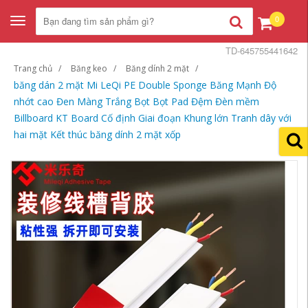
0
Toggle
navigation
TD-645755441642
Trang chủ
Băng keo
Băng dính 2 mặt
băng dán 2 mặt Mi LeQi PE Double Sponge Băng Mạnh Độ
nhớt cao Đen Màng Trắng Bọt Bọt Pad Đệm Đèn mềm
Billboard KT Board Cố định Giai đoạn Khung lớn Tranh dây với
hai mặt Kết thúc băng dính 2 mặt xốp