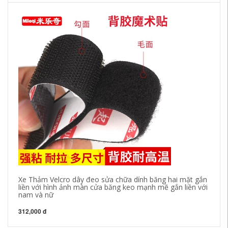
Xe Thảm Velcro dây đeo sửa chữa dính băng hai mặt gắn
Si
liền với hình ảnh màn cửa băng keo mạnh mẽ gắn liền với
ch
nam và nữ
kè
312,000 đ
35