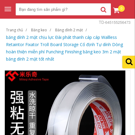
0
Toggle
navigation
TD-645155256473
Trang chủ
Băng keo
Băng dính 2 mặt
băng dính 2 mặt chịu lực Đài phát thanh cáp cáp Wallless
Retaintor Fixator Troll Board Storage Cố định Tự dính Dòng
hoàn thiện miễn phí Punching Finishing băng keo 3m 2 mặt
băng dính 2 mặt tốt nhất