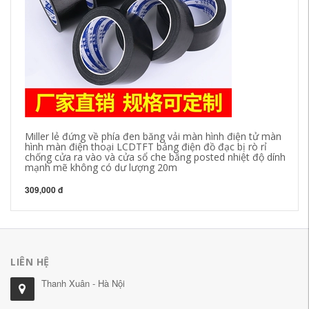
Miller lẻ đứng về phía đen băng vải màn hình điện tử màn
Ch
hình màn điện thoại LCDTFT bảng điện đồ đạc bị rò rỉ
dâ
chống cửa ra vào và cửa sổ che băng posted nhiệt độ dính
mạnh mẽ không có dư lượng 20m
30
309,000 đ
LIÊN HỆ
Thanh Xuân - Hà Nội