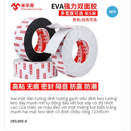
NEW
Hai mặt dán tường dính tường gạch siêu dính keo tường
Mi
keo dày mạnh mẽ tự động dấu vết bọt xốp có độ nhớt
ch
cao của chiếc xe màu đen với một miếng bọt biển trắng
đi
mạnh hai mặt keo dính cố định chiều rộng 12345cm
b
293,000 đ
28