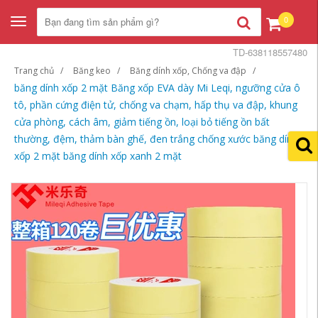
0
Toggle
navigation
TD-638118557480
Trang chủ
Băng keo
Băng dính xốp, Chống va đập
băng dính xốp 2 mặt Băng xốp EVA dày Mi Leqi, ngưỡng cửa ô
tô, phần cứng điện tử, chống va chạm, hấp thụ va đập, khung
cửa phòng, cách âm, giảm tiếng ồn, loại bỏ tiếng ồn bất
thường, đệm, thảm bàn ghế, đen trắng chống xước băng dính
xốp 2 mặt băng dính xốp xanh 2 mặt