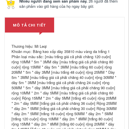
Nhiều người đang xem sản phẩm này.
26 người đã thêm
sản phẩm vào giỏ hàng của họ ngay bây giờ.
MÔ TẢ CHI TIẾT
Thương hiệu: Mi Leqi
Khoản mục: Băng keo xốp dày 35810 màu vàng da trắng 1
Phân loại màu sắc: [màu trắng giá cả phải chăng 120 cuộn]
rộng 10MM * 5m * 3MM dày [màu trắng giá cả phải chăng 80
cuộn] rộng 15MM * dày 5m * 3MM [màu trắng 60 cuộn] rộng
20MM * 5m * dày 3MM [màu trắng 48 cuộn] rộng 25MM * Dày
5m * 3MM [màu trắng giá cả phải chăng 40 cuộn] rộng 30MM *
dày 5m * 3MM [màu trắng giá cả phải chăng 24 cuộn] rộng
50MM * 5m * dày 3MM [màu trắng giá cả phải chăng 90 cuộn]
rộng 10MM * 2m * dày 5MM [màu trắng giá cả phải chăng 60
cuộn] Rộng 15MM * 2m * dày 5MM [trắng 45 cuộn] rộng 20MM
* 2m * dày 5MM [trắng giá cả phải chăng 36 cuộn] Rộng 25MM
* dày 2m * 5MM [trắng giá cả phải chăng 30 cuộn] Rộng 30MM
* dày 2m * 5MM [trắng 18 cuộn] rộng 50MM * dày 2m * 5MM
[trắng 120 cuộn] rộng 10MM * dày 2m * 8MM [trắng 80 cuộn]
rộng 15MM * dày 2m * 8MM [trắng 60 cuộn] rộng 20MM * dày