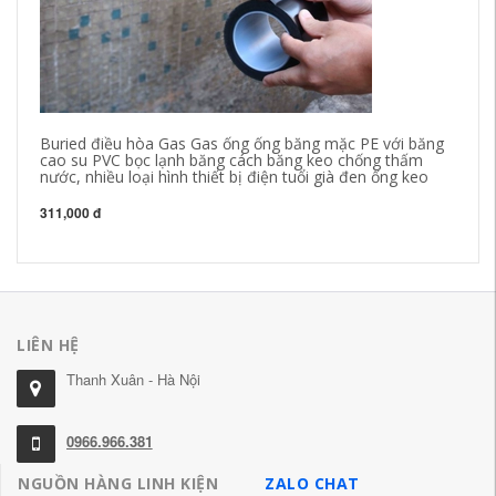
Buried điều hòa Gas Gas ống ống băng mặc PE với băng
Tr
cao su PVC bọc lạnh băng cách băng keo chống thấm
đị
nước, nhiều loại hình thiết bị điện tuổi già đen ống keo
bế
bá
311,000 đ
28
LIÊN HỆ
Thanh Xuân - Hà Nội
0966.966.381
NGUỒN HÀNG LINH KIỆN
ZALO CHAT