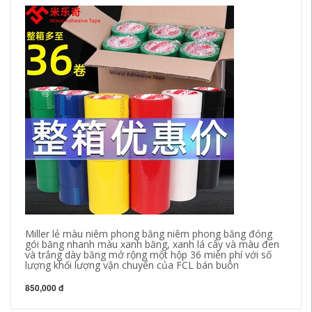
Miller lẻ màu niêm phong băng niêm phong băng đóng
da
gói băng nhanh màu xanh băng, xanh lá cây và màu đen
ca
và trắng dày băng mở rộng một hộp 36 miễn phí với số
ph
lượng khối lượng vận chuyển của FCL bán buôn
bă
850,000 đ
62