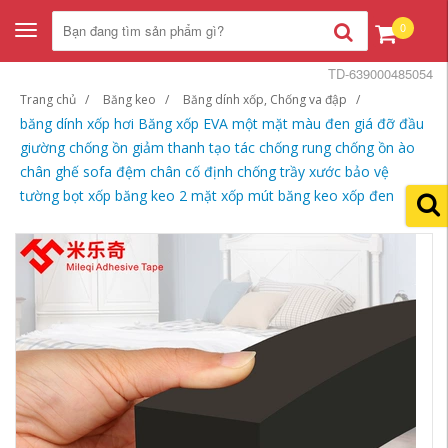
0
Toggle
navigation
TD-639000485054
Trang chủ
Băng keo
Băng dính xốp, Chống va đập
băng dính xốp hơi Băng xốp EVA một mặt màu đen giá đỡ đầu
giường chống ồn giảm thanh tạo tác chống rung chống ồn ào
chân ghế sofa đệm chân cố định chống trầy xước bảo vệ
tường bọt xốp băng keo 2 mặt xốp mút băng keo xốp đen