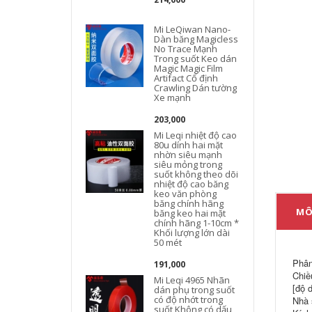
Mi LeQiwan Nano-
Dàn băng Magicless
No Trace Mạnh
Trong suốt Keo dán
Magic Magic Film
g
Artifact Cố định
Crawling Dán tường
Xe mạnh
203,000
Mi Leqi nhiệt độ cao
80u dính hai mặt
nhờn siêu mạnh
siêu mỏng trong
suốt không theo dõi
nhiệt độ cao băng
keo văn phòng
băng chính hãng
MÔ
băng keo hai mặt
chính hãng 1-10cm *
Khối lượng lớn dài
50 mét
Phân
191,000
Chiề
Mi Leqi 4965 Nhãn
[độ 
dán phụ trong suốt
có độ nhớt trong
Nhà 
suốt Không có dấu