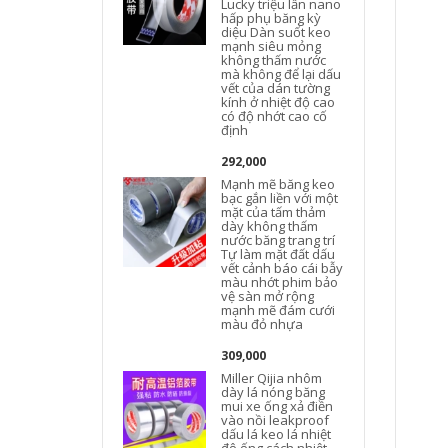
Lucky triệu lần nano
hấp phụ băng kỳ
diệu Dàn suốt keo
mạnh siêu mỏng
không thấm nước
mà không để lại dấu
vết của dán tường
kính ở nhiệt độ cao
có độ nhớt cao cố
định
292,000
Mạnh mẽ băng keo
bạc gắn liền với một
mặt của tấm thảm
dày không thấm
nước băng trang trí
Tự làm mặt đất dấu
vết cảnh báo cái bẫy
màu nhớt phim bảo
vệ sàn mở rộng
mạnh mẽ đám cưới
màu đỏ nhựa
M
309,000
Miller Qijia nhôm
dày lá nóng băng
mui xe ống xả điền
vào nồi leakproof
dấu lá keo lá nhiệt
t