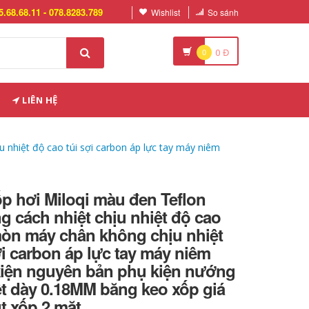
5.68.68.11 - 078.8283.789
Wishlist
So sánh
0
0
Đ
LIÊN HỆ
nhiệt độ cao túi sợi carbon áp lực tay máy niêm
p hơi Miloqi màu đen Teflon
 cách nhiệt chịu nhiệt độ cao
òn máy chân không chịu nhiệt
ợi carbon áp lực tay máy niêm
iện nguyên bản phụ kiện nướng
ệt dày 0.18MM băng keo xốp giá
t xốp 2 mặt