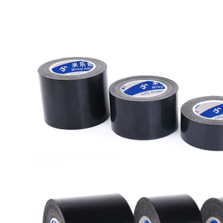
băng băng 6t quản
Dày tự dính cách
lý
bụi Bumper khoảng
cách cửa sổ cửa xe
290,000
xốp mặt windproof
Miller Qi Jia eva dày
bít con dấu
đen bọt xốp đứng
về phía dải keo dính
305,000
của vụ tai nạn bọt
Miller lẻ bếp bồn
đệm sốc của âm
rửa khuôn băng
thanh xe mạnh mẽ
không thấm nước
băng dính băng dán
để lấp đầy khoảng
đứng về phía bọt
trống của các khớp
băng bọt pad
Mỹ bằng chứng dán
toilet góc dải dòng
277,000
shunt trong suốt
PET siêu mỏng băng
mạnh dải niêm
hai mặt tôn mạnh
phong keo mà
mẽ sửa chữa vết
không để lại dấu vết
trong suốt nhiệt độ
rách-đứng về phía
chống thấm tường
dư lượng keo dính
hai mặt sức mạnh
kết dính hai mặt
357,000
rộng băng keo mà
iller lẻ băng vải
không để lại dấu vết
đen một mặt băng
mỏng trong suốt có
keo bền màu sàn
độ nhớt cao nặng
độ nhớt cao băng
băng
chống thấm cưới
mạnh mẽ Dàn băng
289,000
hảm trang trí diy