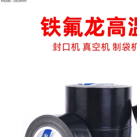
 thước: 0x0mm
mỏng Không thể giữ
Không theo dõi
được Bơ cao Keo
Tường acrylic Tường
thêu Kẹo cao su
có độ nhớt cao Cố
Băng keo đặc biệt
định Keo dán thủy
Không thấm nước
tinh vv Dày hai mặt
Nhiệt độ cao Bảng
PCB Sản phẩm điện
219,000
tử Công nghiệp Keo
vàng 50 mét
Mi LeQi Dầu dính
201,000
mạnh 160u Thêu
Keo dán hai mặt
Băng hai mặt Bán
Mi Lech Eva White
buôn Cố định mạnh
Dày mạnh mẽ Keo
siêu mỏng trong
dán hai mặt Băng
suốt Không giữ độ
Bọt Bọt Bọt Cotton
nhớt cao Nhiệt độ
Cao su Band Glass
cao mà không có
Wall Quảng cáo Thẻ
dấu vết Độ rộng Độ
cắm Album Cố định
rộng 50 m
Không theo dõi Dải
chống va chạm
201,000
không thấm nước
203,000