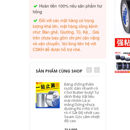
Hoàn tiền 100% nếu sản phẩm hư
hỏng
Đối với các mặt hàng có trọng
lượng khá lớn, mặt hàng cồng kềnh
như: Bàn ghế, Giường, Tủ, Kệ... Giá
trên chưa bao gồm chi phí cân nặng
và vận chuyển. Vui lòng liên hệ với
CSKH để được hỗ trợ nhé.
SẢN PHẨM CÙNG SHOP
Băng chống thấm
nước dán nhanh rò
rỉ bơ Butter-butyl Tự
dính thép Vật liệu
mái nhôm Lá xi
măng Dừng nhựa
đường Rò rỉ Rò rỉ Vỏ
rò rỉ Sắt Độ nhớt cao
Seam Góc cắm nhiệt
độ cao
214,000