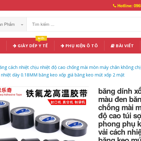
Hotline: 096
Sản Phẩm
MỚI
GIÀY DÉP Y TẾ
PHỤ KIỆN Ô TÔ
BÀI VIẾT
ng cách nhiệt chịu nhiệt độ cao chống mài mòn máy chân không chịu 
 nhiệt dày 0.18MM băng keo xốp giá băng keo mút xốp 2 mặt
băng dính xố
màu đen băng
chống mài m
độ cao túi s
phong phụ k
vải cách nhi
băng keo mú