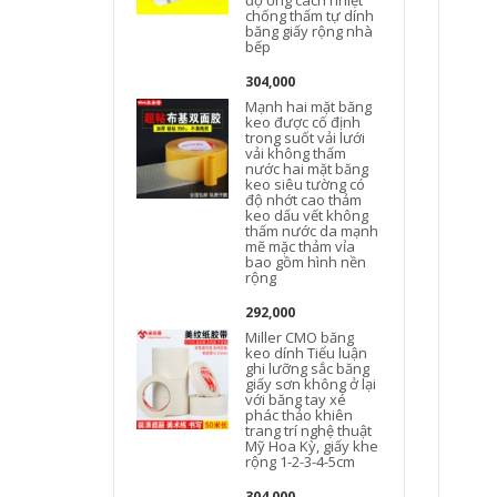
độ ống cách nhiệt
chống thấm tự dính
băng giấy rộng nhà
bếp
304,000
Mạnh hai mặt băng
keo được cố định
trong suốt vải lưới
vải không thấm
nước hai mặt băng
keo siêu tường có
độ nhớt cao thảm
keo dấu vết không
thấm nước da mạnh
mẽ mặc thảm vỉa
bao gồm hình nền
rộng
292,000
Miller CMO băng
keo dính Tiểu luận
ghi lưỡng sắc băng
M
giấy sơn không ở lại
với băng tay xé
phác thảo khiên
trang trí nghệ thuật
Mỹ Hoa Kỳ, giấy khe
rộng 1-2-3-4-5cm
304,000