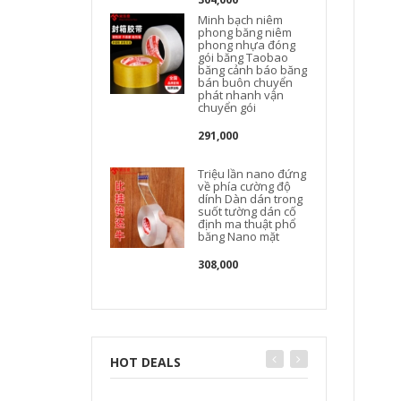
Minh bạch niêm
phong băng niêm
phong nhựa đóng
gói băng Taobao
băng cảnh báo băng
bán buôn chuyển
phát nhanh vận
chuyển gói
291,000
Triệu lần nano đứng
về phía cường độ
dính Dàn dán trong
suốt tường dán cố
định ma thuật phổ
băng Nano mặt
308,000
HOT DEALS