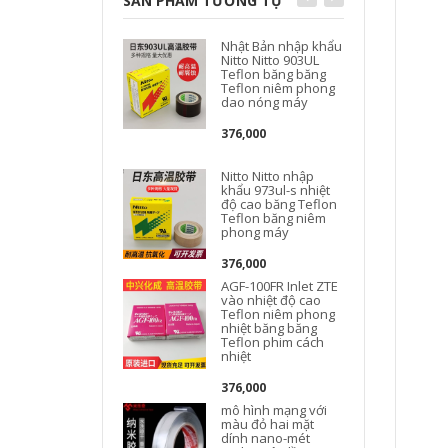
SẢN PHẨM TƯƠNG TỰ
Nhật Bản nhập khẩu
Nitto Nitto 903UL
Teflon băng băng
Teflon niêm phong
dao nóng máy
376,000
Nitto Nitto nhập
khẩu 973ul-s nhiệt
độ cao băng Teflon
Teflon băng niêm
phong máy
M
376,000
AGF-100FR Inlet ZTE
vào nhiệt độ cao
Teflon niêm phong
nhiệt băng băng
Teflon phim cách
nhiệt
376,000
mô hình mạng với
màu đỏ hai mặt
dính nano-mét