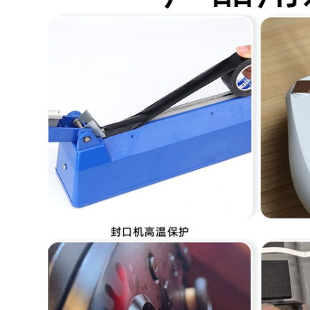
tổ chức
299,000
308,000
tường chịu lực móc
mạnh dán tường
dính tường nhà bếp
Miller lẻ kháng
hút Dàn miễn phí
nhiệt, băng nhiệt độ
móng tay giá móc
cao Goldfinger nâu
dính móc cú đấm
3D in dây băng cách
điện quấn polyimide
308,000
hàn sóng gum pin
nhiệt băng thông
2cm * 33 mét dài
Đầu giường tạo tác
cố giường đầu va
299,000
chạm sốc đầu tường
tự miếng đệm ổn
định câm Anti-anti-
roll di chuyển vòng
lung lay
309,000