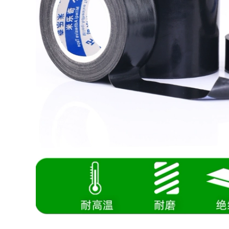
Transparent băng
PVC màu đen và
sợi thủy tinh đứng
màu vàng nhãn
về phía điện băng tủ
cảnh báo để cảnh
lạnh mô hình cố
báo đất zebra xác
định mô hình máy
định 5S đỏ màu
bay máy bay siêu
nhựa đường chuỗi
mạnh sọc sợi băng
sàn băng thông
niêm phong dải kéo
từ bảng KT 1 2 3 4 5
302,000
cm rộng
284,000
Siêu mạnh hai mặt
dán xe dính với dày
bọt xốp Dàn cố định
iller lẻ triệu lần
dính vá băng dính
nano hấp phụ mạnh
tường
mẽ của hai mặt
băng keo trong suốt
300,000
bộ phim liền mạch
Desktop Màu đánh
ma thuật cây gậy
dấu vị trí băng dải
mà không để lại dấu
xác định dòng đóng
vết của độ nhớt cao
băng cảnh báo màu
dán cố định trên
vàng lăm đỏ vĩnh
tường kính Leo núi
viễn, màu đen và
nhiệt độ cao nano
màu xanh-màu
băng không thấm
xanh lá cây băng
nước
trong suốt vị trí thứ
năm 5s set-dash vị
316,000