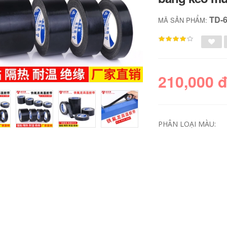
TD-
MÃ SẢN PHẨM:
210,000 
PHÂN LOẠI MÀU:
Keo dán hai mặt
Siêu dính Cao su
siêu mỏng trong
sợi hai mặt mạnh
suốt 10.000 băng
mẽ với cao su kính
ma thuật nano dán
tường thủy tinh nhà
phụ trợ độ nhớt cao
đặc biệt thô bề mặt
cố định tường xe
phù hợp với sọc cố
thủy tinh tự dính
định
nhà acrylic không
thấm nước dày 30
199,000
mét dày
220,000