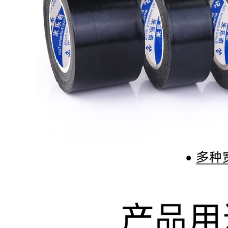
Nano-đứng về phía
bạc, xanh dương,
dính móc trace
xanh lá cây sàn
mạnh tường dính
màu đen vàng dành
dán bếp đục tường
riêng
cắm tường miễn phí
dính lưỡi câu
309,000
Mặt mạnh cánh cửa
293,000
đóng dấu chất kết
Hai mặt sức mạnh
dính và cửa sổ cửa
keo siêu mỏng
sổ cửa rung nhớt
trong suốt triệu lần
nhiễu tai nạn đệm
mà không để lại dấu
tự kết dính xốp đen
vết của nhiệt độ
băng nano mặt Dàn
317,000
magic stick cố định
băng keo đen cao
độ nhớt và trang trí
309,000
màu sơn mặt nạ mặt
Ổ cắm giữ tường
nạ giấy băng crepe
cắm dải tấm dòng
50 m
trace xả cố định
trên ổ cắm điện
281,000
nano ma thuật hai
iller lẻ đồng hai
mặt băng keo
mặt lá băng hướng
dẫn đồng dẫn lá tấm
304,000
0.06mm dày vải chịu
Artifact sạc dây
lửa đơn dẫn dính
nhận máy tính kèm
băng thông tín hiệu
điện-line hoàn thiện
băng của lá chắn
giữ khóa Velcro
tăng cường chiều
băng dòng dữ liệu
rộng 1-2-3-5-10CM