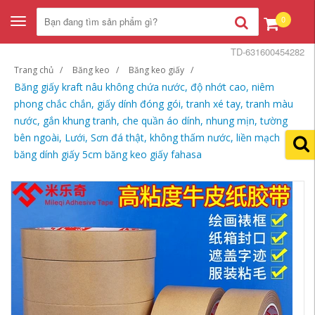
0
Toggle
navigation
TD-631600454282
Trang chủ
Băng keo
Băng keo giấy
Băng giấy kraft nâu không chứa nước, độ nhớt cao, niêm
phong chắc chắn, giấy dính đóng gói, tranh xé tay, tranh màu
nước, gắn khung tranh, che quần áo dính, nhung mịn, tường
bên ngoài, Lưới, Sơn đá thật, không thấm nước, liền mạch
băng dính giấy 5cm băng keo giấy fahasa