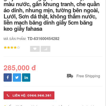
màu nước, gắn khung tranh, che quần
áo dính, nhung mịn, tường bên ngoài,
Lưới, Sơn đá thật, không thấm nước,
liền mạch băng dính giấy 5cm băng
keo giấy fahasa
TD-631600454282
MÃ SẢN PHẨM:
285,000 đ
Free Shipping
LIÊN HỆ: 0966.966.381