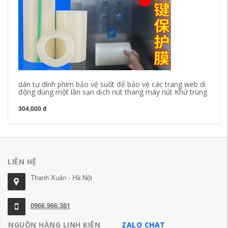
dán tự dính phim bảo vệ suốt để bảo vệ các trang web di
Dâ
động dùng một lần sạn dịch nút thang máy nút Khử trùng
dấ
304,000 đ
39
LIÊN HỆ
Thanh Xuân - Hà Nội
0966.966.381
NGUỒN HÀNG LINH KIỆN
ZALO CHAT