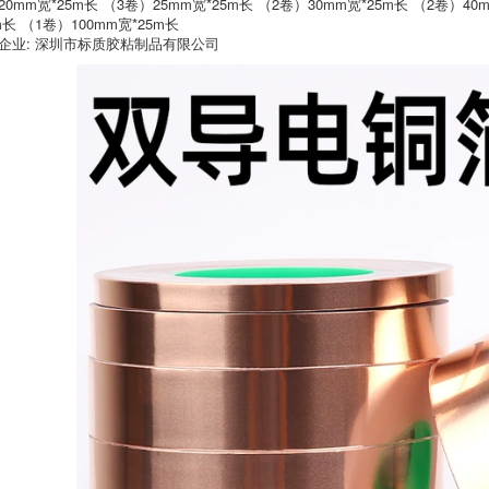
20mm宽*25m长 （3卷）25mm宽*25m长 （2卷）30mm宽*25m长 （2卷）40
pad dán ổn định
203,000
m长 （1卷）100mm宽*25m长
bảo vệ tường tạo tác
chống giường im
企业: 深圳市标质胶粘制品有限公司
lặng ghế pad tấm
Mạnh Eva bọt keo
chống giường
một mặt Bán buôn 2
mm3mm5mm dày
207,000
siêu dính bọt biển
cửa sổ khe rò rỉ
Mi Leqi Máy tính
không khí đen con
thêu hai mặt keo
dấu tự dính dải cửa
siêu mỏng Keo dán
sổ kính chắn gió
độ nhớt cao 3 mm
Học sinh với băng
409,000
thủ công Bán buôn
trong mờ Tiệc sinh
Chống thấm rò rỉ
nhật liền mạch
Chất liệu băng tự
Trang trí khung ảnh
dính Tin đồn Top rò
cố định tường
rỉ rò rỉ mạnh mẽ
Nhiệt độ cao chịu
199,000
nhiệt Dicycore Sàn
khô Crack Cắm mưa
Mi Leqi 90u Gum
Rò rỉ Xe ô tô Crack
Yellow Băng keo hai
Wall Corning King
mặt mạnh Nhiệt độ
cao siêu mỏng dính
215,000
hai mặt dính Torn
Băng thông 1-2-3-
Mi Lech Pet Trong
5cm Gói bán buôn
suốt Màu xanh lá
Băng hai mặt màu
cây Nhiệt độ cao
vàng Bán buôn
Băng Máy chủ Hộp
điện Bảo vệ Bộ phim
193,000
PCB Dây hàn Keo