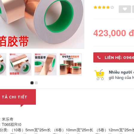
423,000 
LIÊN HỆ: 096
Nhiều người 
giỏ hàng của 
Băng keo sợi thủy
Bức tường nhựa hai
tinh Mi Lech chính
mặt liền mạch Nano
hãng Băng lưới
miễn phí
 TẢ CHI TIẾT
trong suốt Băng
trong suốt Một mặt
219,000
hiết bị điện nhiệt
độ cao Gói vật liệu
nặng Độ nhớt cao
: 米乐奇
Eva dày bọt biển
Không có cao su dư
băng đầu chống va
 T065双R10
1 2 3 45cm Chống
chạm cố định chống
gió rộng
分类: （10卷）5mm宽*25m长 （6卷）10mm宽*25m长 （5卷）12mm宽*25m长
rung di chuyển nấm