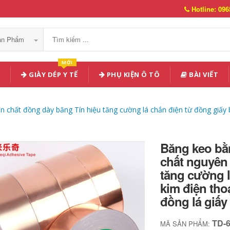
Hotline: 096
Sản Phẩm
MỚI
GIÀY DÉP Y TẾ
PHỤ KIỆN Ô TÔ
BÀI VIẾT
 chất đồng dày băng Tín hiệu tăng cường lá chắn điện từ đồng giấy
Băng keo bằ
chất nguyên 
tăng cường l
kim điện tho
đồng lá giấy
TD-
MÃ SẢN PHẨM: