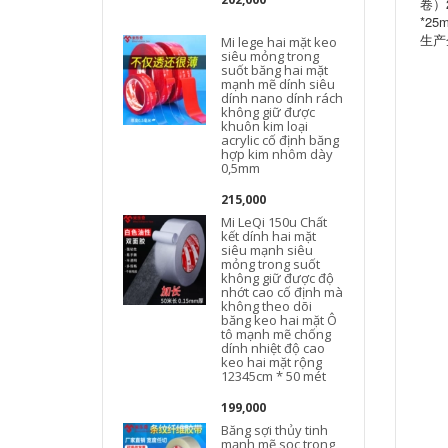
卷）
*25
生产
Mi lege hai mặt keo
siêu mỏng trong
suốt băng hai mặt
mạnh mẽ dính siêu
dính nano dính rách
không giữ được
khuôn kim loại
acrylic cố định băng
hợp kim nhôm dày
0,5mm
215,000
Mi LeQi 150u Chất
kết dính hai mặt
siêu mạnh siêu
mỏng trong suốt
không giữ được độ
nhớt cao cố định mà
không theo dõi
băng keo hai mặt Ô
tô mạnh mẽ chống
dính nhiệt độ cao
keo hai mặt rộng
12345cm * 50 mét
199,000
Băng sợi thủy tinh
mạnh mẽ sọc trong