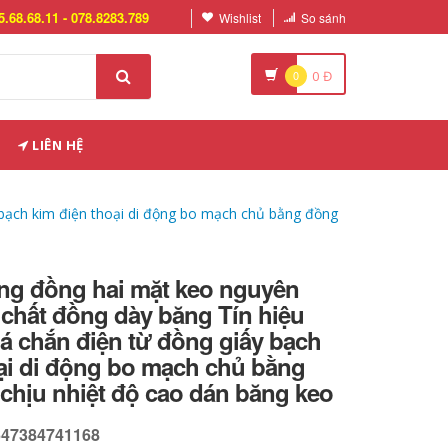
5.68.68.11 - 078.8283.789
Wishlist
So sánh
0
0
Đ
LIÊN HỆ
 bạch kim điện thoại di động bo mạch chủ bằng đồng
ng đồng hai mặt keo nguyên
chất đồng dày băng Tín hiệu
á chắn điện từ đồng giấy bạch
ại di động bo mạch chủ bằng
 chịu nhiệt độ cao dán băng keo
647384741168