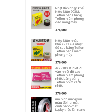
Nhật Bản nhập khẩu
Nitto Nitto 903UL
Teflon băng băng
Teflon niêm phong
dao nóng máy
376,000
Nitto Nitto nhập
khẩu 973ul-s nhiệt
độ cao băng Teflon
Teflon băng niêm
phong máy
M
376,000
AGF-100FR Inlet ZTE
vào nhiệt độ cao
Teflon niêm phong
nhiệt băng băng
Teflon phim cách
nhiệt
376,000
mô hình mạng với
màu đỏ hai mặt
dính nano-mét
Lucky triệu lần nano