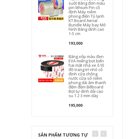
suốt Băng đơn màu
pin lithium Pin cố
định Máy niêm
phong điện Tủ lạnh
KT Board Aerial
Bundle Máy bay Mô
hình Băng dính cao
1-5 cm
193,000
Băng xốp màu đen
EVA miếng bọt biển
hai mặt nhà xe ô tô
đồ trang trí nhỏ cố
định cửa chống
nước cửa sổ niêm
phong dải âm thanh
đệm đệm Billboard
Bọt tự dính dải cao
su 1 2 3 mm dày
195,000
SẢN PHẨM TƯƠNG TỰ