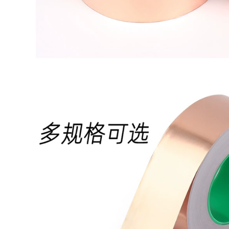
dính móc trace
xanh lá cây sàn
mạnh tường dính
màu đen vàng dành
dán bếp đục tường
riêng
cắm tường miễn phí
dính lưỡi câu
309,000
Mặt mạnh cánh cửa
293,000
đóng dấu chất kết
Hai mặt sức mạnh
dính và cửa sổ cửa
keo siêu mỏng
sổ cửa rung nhớt
trong suốt triệu lần
nhiễu tai nạn đệm
mà không để lại dấu
tự kết dính xốp đen
vết của nhiệt độ
băng nano mặt Dàn
317,000
magic stick cố định
băng keo đen cao
độ nhớt và trang trí
309,000
màu sơn mặt nạ mặt
Ổ cắm giữ tường
nạ giấy băng crepe
cắm dải tấm dòng
50 m
trace xả cố định
trên ổ cắm điện
281,000
nano ma thuật hai
iller lẻ đồng hai
mặt băng keo
mặt lá băng hướng
dẫn đồng dẫn lá tấm
304,000
0.06mm dày vải chịu
Artifact sạc dây
lửa đơn dẫn dính
nhận máy tính kèm
băng thông tín hiệu
điện-line hoàn thiện
băng của lá chắn
giữ khóa Velcro
tăng cường chiều
băng dòng dữ liệu
rộng 1-2-3-5-10CM
tổ chức