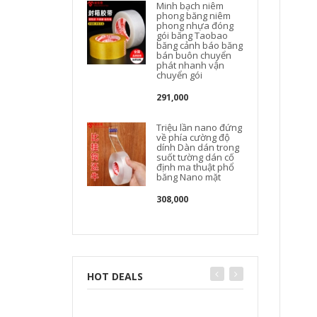
Minh bạch niêm
phong băng niêm
phong nhựa đóng
gói băng Taobao
băng cảnh báo băng
bán buôn chuyển
phát nhanh vận
chuyển gói
291,000
Triệu lần nano đứng
về phía cường độ
dính Dàn dán trong
suốt tường dán cố
định ma thuật phổ
băng Nano mặt
308,000
HOT DEALS