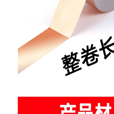
299,000
308,000
tường chịu lực móc
mạnh dán tường
dính tường nhà bếp
Miller lẻ kháng
hút Dàn miễn phí
nhiệt, băng nhiệt độ
móng tay giá móc
cao Goldfinger nâu
dính móc cú đấm
3D in dây băng cách
điện quấn polyimide
308,000
hàn sóng gum pin
nhiệt băng thông
2cm * 33 mét dài
Đầu giường tạo tác
cố giường đầu va
299,000
chạm sốc đầu tường
tự miếng đệm ổn
định câm Anti-anti-
roll di chuyển vòng
lung lay
309,000