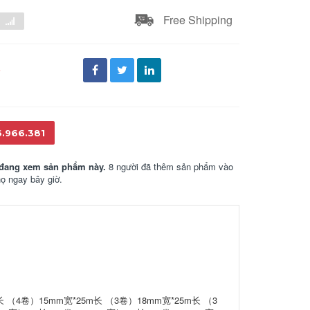
Free Shipping
đ
6.966.381
đang xem sản phẩm này.
8 người đã thêm sản phẩm vào
họ ngay bây giờ.
 （4卷）15mm宽*25m长 （3卷）18mm宽*25m长 （3