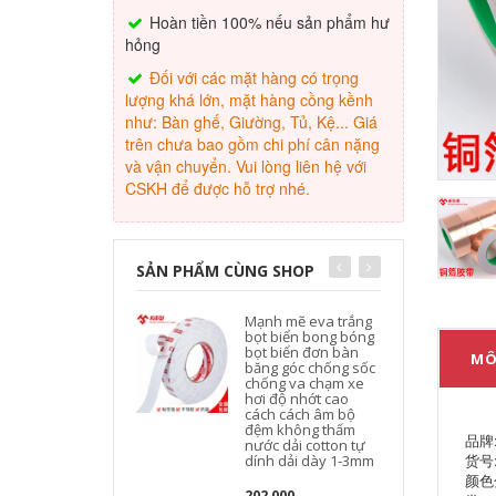
Hoàn tiền 100% nếu sản phẩm hư
hỏng
Đối với các mặt hàng có trọng
lượng khá lớn, mặt hàng cồng kềnh
như: Bàn ghế, Giường, Tủ, Kệ... Giá
trên chưa bao gồm chi phí cân nặng
và vận chuyển. Vui lòng liên hệ với
CSKH để được hỗ trợ nhé.
SẢN PHẨM CÙNG SHOP
Mạnh mẽ eva trắng
bọt biển bong bóng
bọt biển đơn bàn
MÔ
băng góc chống sốc
chống va chạm xe
hơi độ nhớt cao
T
cách cách âm bộ
đệm không thấm
品牌
nước dải cotton tự
货号:
dính dải dày 1-3mm
颜色
202,000