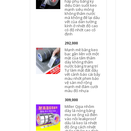
hấp phụ băng kỳ
diệu Dàn suốt keo
mạnh siêu mỏng
không thấm nước
mà không để lại dấu
vết của dán tường
kính ở nhiệt độ cao
có độ nhớt cao cố
định
292,000
Mạnh mẽ băng keo
bạc gắn liền với một
mặt của tấm thảm
dày không thấm
nước băng trang trí
Tự làm mặt đất dấu
vết cảnh báo cái bẫy
màu nhớt phim bảo
vệ sàn mở rộng
mạnh mẽ đám cưới
màu đỏ nhựa
M
309,000
Miller Qijia nhôm
dày lá nóng băng
mui xe ống xả điền
vào nồi leakproof
dấu lá keo lá nhiệt
t
độ ống cách nhiệt