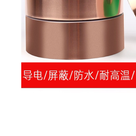
dán duy nhất Đế
điện Mạ sơn Bảo vệ
Cắm cố định treo
cách nhiệt Băng
tường cắm lưu trữ
công nghiệp Không
lưu trữ giá đỡ miễn
theo dõi
phí máy tính bảng
khóa chính không
199,000
có dấu vết cố định
dán
Mi Lech Glass Fiber
283,000
Dải băng mạnh Lưới
liền mạch Hộp niêm
phong duy nhất Bao
bì Băng điện MÁY
ĐIỆN LỚN BALES Độ
nhớt cao có thể
tháo rời Lithium Pin
Fetter dài 50 mét
193,000