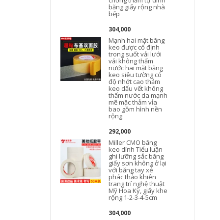
chống thấm tự dính
băng giấy rộng nhà
bếp
304,000
Mạnh hai mặt băng
keo được cố định
trong suốt vải lưới
vải không thấm
nước hai mặt băng
keo siêu tường có
độ nhớt cao thảm
keo dấu vết không
thấm nước da mạnh
mẽ mặc thảm vỉa
bao gồm hình nền
rộng
292,000
Miller CMO băng
keo dính Tiểu luận
ghi lưỡng sắc băng
M
giấy sơn không ở lại
với băng tay xé
phác thảo khiên
trang trí nghệ thuật
Mỹ Hoa Kỳ, giấy khe
rộng 1-2-3-4-5cm
304,000