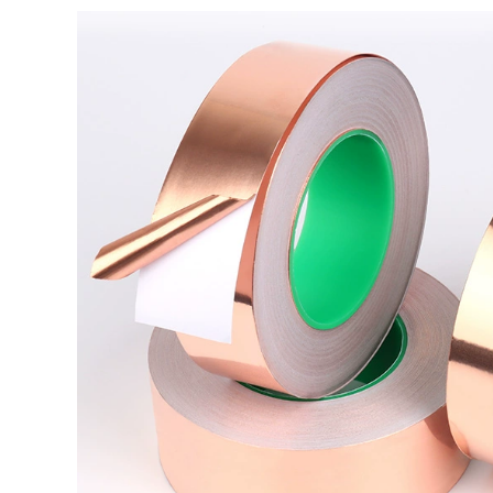
Dày tự dính cách
lý
bụi Bumper khoảng
cách cửa sổ cửa xe
290,000
xốp mặt windproof
Miller Qi Jia eva dày
bít con dấu
đen bọt xốp đứng
về phía dải keo dính
305,000
của vụ tai nạn bọt
Miller lẻ bếp bồn
đệm sốc của âm
rửa khuôn băng
thanh xe mạnh mẽ
không thấm nước
băng dính băng dán
để lấp đầy khoảng
đứng về phía bọt
trống của các khớp
băng bọt pad
Mỹ bằng chứng dán
toilet góc dải dòng
277,000
shunt trong suốt
PET siêu mỏng băng
mạnh dải niêm
hai mặt tôn mạnh
phong keo mà
mẽ sửa chữa vết
không để lại dấu vết
trong suốt nhiệt độ
rách-đứng về phía
chống thấm tường
dư lượng keo dính
hai mặt sức mạnh
kết dính hai mặt
357,000
rộng băng keo mà
iller lẻ băng vải
không để lại dấu vết
đen một mặt băng
mỏng trong suốt có
keo bền màu sàn
độ nhớt cao nặng
độ nhớt cao băng
băng
chống thấm cưới
mạnh mẽ Dàn băng
289,000
hảm trang trí diy
Nano-đứng về phía
bạc, xanh dương,