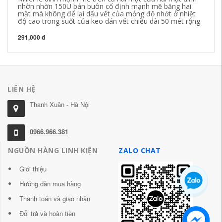
nhờn nhờn 150U bán buôn cố định mạnh mẽ băng hai
ke
mặt mà không để lại dấu vết của mỏng độ nhớt ở nhiệt
mặ
độ cao trong suốt của keo dán vết chiều dài 50 mét rộng
27
291,000 đ
LIÊN HỆ
Thanh Xuân - Hà Nội
0966.966.381
NGUỒN HÀNG LINH KIỆN
ZALO CHAT
Giới thiệu
Hướng dẫn mua hàng
Thanh toán và giao nhận
Đổi trả và hoàn tiền