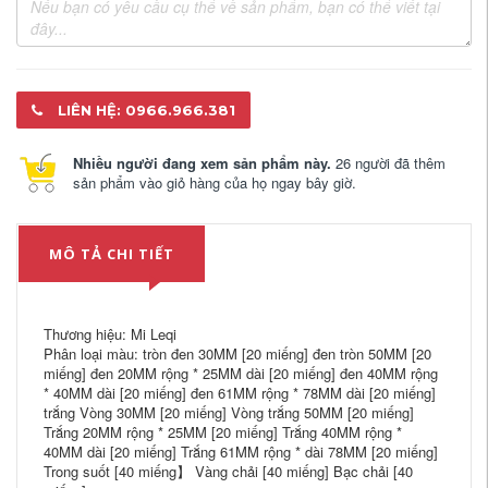
LIÊN HỆ: 0966.966.381
Nhiều người đang xem sản phẩm này.
26 người đã thêm
sản phẩm vào giỏ hàng của họ ngay bây giờ.
MÔ TẢ CHI TIẾT
Thương hiệu: Mi Leqi
Phân loại màu: tròn đen 30MM [20 miếng] đen tròn 50MM [20
miếng] đen 20MM rộng * 25MM dài [20 miếng] đen 40MM rộng
* 40MM dài [20 miếng] đen 61MM rộng * 78MM dài [20 miếng]
trắng Vòng 30MM [20 miếng] Vòng trắng 50MM [20 miếng]
Trắng 20MM rộng * 25MM [20 miếng] Trắng 40MM rộng *
40MM dài [20 miếng] Trắng 61MM rộng * dài 78MM [20 miếng]
Trong suốt [40 miếng】 Vàng chải [40 miếng] Bạc chải [40