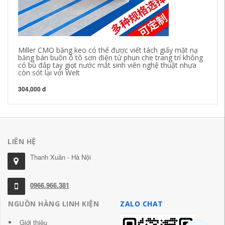
Miller CMO băng keo có thể được viết tách giấy mặt nạ
PV
băng bán buôn ô tô sơn điện tử phun che trang trí không
tr
có bù đắp tay giọt nước mắt sinh viên nghệ thuật nhựa
còn sót lại với Welt
31
304,000 đ
LIÊN HỆ
Thanh Xuân - Hà Nội
0966.966.381
NGUỒN HÀNG LINH KIỆN
ZALO CHAT
Giới thiệu