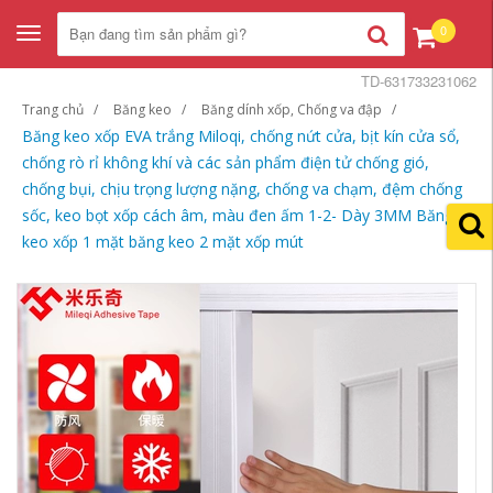
0
Toggle
navigation
TD-631733231062
Trang chủ
Băng keo
Băng dính xốp, Chống va đập
Băng keo xốp EVA trắng Miloqi, chống nứt cửa, bịt kín cửa sổ,
chống rò rỉ không khí và các sản phẩm điện tử chống gió,
chống bụi, chịu trọng lượng nặng, chống va chạm, đệm chống
sốc, keo bọt xốp cách âm, màu đen ấm 1-2- Dày 3MM Băng
keo xốp 1 mặt băng keo 2 mặt xốp mút