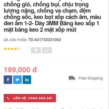
chống gió, chống bụi, chịu trọng
lượng nặng, chống va chạm, đệm
chống sốc, keo bọt xốp cách âm, màu
đen ấm 1-2- Dày 3MM Băng keo xốp 1
mặt băng keo 2 mặt xốp mút
TD-631733231062
MÃ SẢN PHẨM:
199,000 đ
Free Shipping
LIÊN HỆ: 0966.966.381