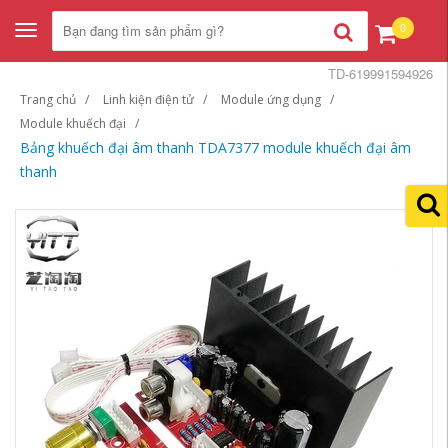
0
Toggle
navigation
TD-619991594926
Trang chủ
Linh kiện điện tử
Module ứng dụng
Module khuếch đại
Bảng khuếch đại âm thanh TDA7377 module khuếch đại âm
thanh