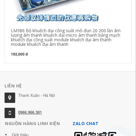
LM386 Bộ khuếch đại công suất mô-đun 20 200 lần âm
30
lượng âm thanh khuếch đại micro âm thanh bảng mạch
Lo
khuếch đại công suất module khuếch đại âm thanh
Đạ
module khuếch đại âm thanh
mo
192,000 đ
20
LIÊN HỆ
Thanh Xuân - Hà Nội
0966.966.381
NGUỒN HÀNG LINH KIỆN
ZALO CHAT
Giới thiệu