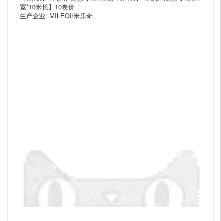
宽*10米长】10卷价
生产企业: MILEQI/米乐奇