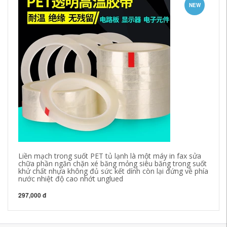
NEW
Liền mạch trong suốt PET tủ lạnh là một máy in fax sửa
Đó
chữa phần ngăn chặn xé băng mỏng siêu băng trong suốt
câ
khử chất nhựa không đủ sức kết dính còn lại đứng về phía
ph
nước nhiệt độ cao nhớt unglued
30
297,000 đ