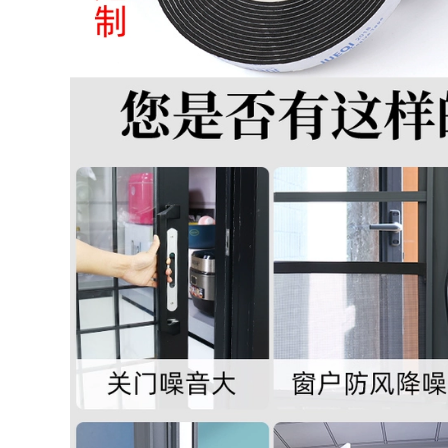
308,000
tường chịu lực móc
mạnh dán tường
dính tường nhà bếp
Miller lẻ kháng
hút Dàn miễn phí
nhiệt, băng nhiệt độ
móng tay giá móc
cao Goldfinger nâu
dính móc cú đấm
3D in dây băng cách
điện quấn polyimide
308,000
hàn sóng gum pin
nhiệt băng thông
2cm * 33 mét dài
Đầu giường tạo tác
cố giường đầu va
299,000
chạm sốc đầu tường
tự miếng đệm ổn
định câm Anti-anti-
roll di chuyển vòng
lung lay
309,000