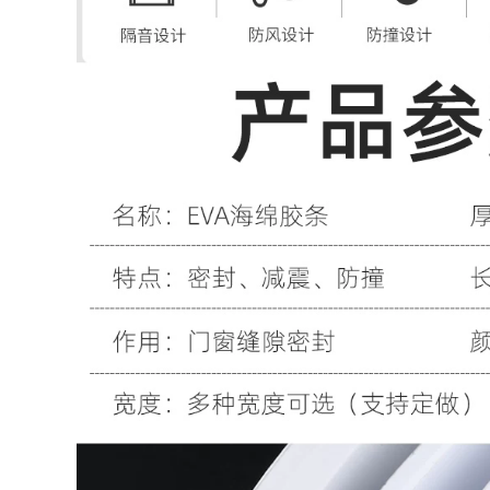
Transparent băng
PVC màu đen và
sợi thủy tinh đứng
màu vàng nhãn
về phía điện băng tủ
cảnh báo để cảnh
lạnh mô hình cố
báo đất zebra xác
định mô hình máy
định 5S đỏ màu
bay máy bay siêu
nhựa đường chuỗi
mạnh sọc sợi băng
sàn băng thông
niêm phong dải kéo
từ bảng KT 1 2 3 4 5
302,000
cm rộng
284,000
Siêu mạnh hai mặt
dán xe dính với dày
bọt xốp Dàn cố định
iller lẻ triệu lần
dính vá băng dính
nano hấp phụ mạnh
tường
mẽ của hai mặt
băng keo trong suốt
300,000
bộ phim liền mạch
Desktop Màu đánh
ma thuật cây gậy
dấu vị trí băng dải
mà không để lại dấu
xác định dòng đóng
vết của độ nhớt cao
băng cảnh báo màu
dán cố định trên
vàng lăm đỏ vĩnh
tường kính Leo núi
viễn, màu đen và
nhiệt độ cao nano
màu xanh-màu
băng không thấm
xanh lá cây băng
nước
trong suốt vị trí thứ
năm 5s set-dash vị
316,000
băng băng 6t quản
Dày tự dính cách
lý