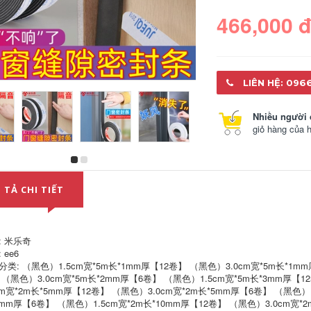
466,000 
LIÊN HỆ: 096
Nhiều người 
giỏ hàng của 
Minh bạch niêm
Miller lẻ bếp bồn
phong băng niêm
rửa khuôn băng
phong nhựa đóng
không thấm nước
 TẢ CHI TIẾT
gói băng Taobao
để lấp đầy khoảng
băng cảnh báo băng
trống của các khớp
bán buôn chuyển
Mỹ bằng chứng dán
phát nhanh vận
toilet góc dải dòng
chuyển gói
shunt trong suốt
: 米乐奇
mạnh dải niêm
 ee6
phong keo mà
291,000
分类: （黑色）1.5cm宽*5m长*1mm厚【12卷】 （黑色）3.0cm宽*5m长*1mm
không để lại dấu vết
rách-đứng về phía
 （黑色）3.0cm宽*5m长*2mm厚【6卷】 （黑色）1.5cm宽*5m长*3mm厚【1
dư lượng keo dính
Triệu lần nano đứng
cm宽*2m长*5mm厚【12卷】 （黑色）3.0cm宽*2m长*5mm厚【6卷】 （黑色）1
về phía cường độ
8mm厚【6卷】 （黑色）1.5cm宽*2m长*10mm厚【12卷】 （黑色）3.0cm
dính Dàn dán trong
357,000