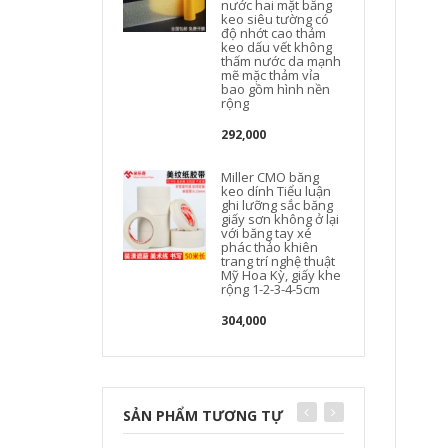
nước hai mặt băng
keo siêu tường có
độ nhớt cao thảm
keo dấu vết không
thấm nước da mạnh
mẽ mặc thảm vỉa
bao gồm hình nền
rộng
292,000
Miller CMO băng
keo dính Tiểu luận
ghi lưỡng sắc băng
giấy sơn không ở lại
với băng tay xé
phác thảo khiên
trang trí nghệ thuật
Mỹ Hoa Kỳ, giấy khe
rộng 1-2-3-4-5cm
304,000
SẢN PHẨM TƯƠNG TỰ