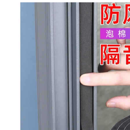
suốt tường dán cố
định ma thuật phổ
băng Nano mặt
Miller lẻ băng vải
đen một mặt băng
keo bền màu sàn
308,000
độ nhớt cao băng
Transparent băng
chống thấm cưới
sợi thủy tinh đứng
mạnh mẽ Dàn băng
về phía điện băng tủ
thảm trang trí diy
lạnh mô hình cố
bạc, xanh dương,
định mô hình máy
xanh lá cây sàn
bay máy bay siêu
màu đen vàng dành
mạnh sọc sợi băng
riêng
niêm phong dải kéo
từ bảng KT 1 2 3 4 5
309,000
cm rộng
Mặt mạnh cánh cửa
đóng dấu chất kết
284,000
dính và cửa sổ cửa
iller lẻ triệu lần
sổ cửa rung nhớt
nano hấp phụ mạnh
nhiễu tai nạn đệm
mẽ của hai mặt
tự kết dính xốp đen
băng keo trong suốt
bộ phim liền mạch
317,000
ma thuật cây gậy
mà không để lại dấu
băng keo đen cao
vết của độ nhớt cao
độ nhớt và trang trí
dán cố định trên
màu sơn mặt nạ mặt
tường kính Leo núi
nạ giấy băng crepe
nhiệt độ cao nano
50 m
băng không thấm
nước
281,000