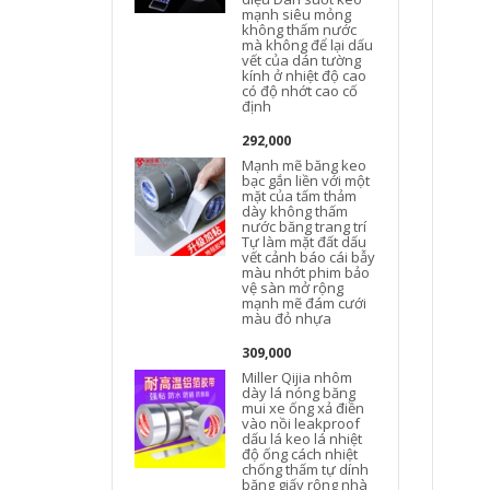
mạnh siêu mỏng
không thấm nước
mà không để lại dấu
vết của dán tường
kính ở nhiệt độ cao
có độ nhớt cao cố
định
292,000
Mạnh mẽ băng keo
bạc gắn liền với một
mặt của tấm thảm
dày không thấm
nước băng trang trí
Tự làm mặt đất dấu
vết cảnh báo cái bẫy
màu nhớt phim bảo
vệ sàn mở rộng
mạnh mẽ đám cưới
màu đỏ nhựa
M
309,000
Miller Qijia nhôm
dày lá nóng băng
mui xe ống xả điền
vào nồi leakproof
dấu lá keo lá nhiệt
t
độ ống cách nhiệt
chống thấm tự dính
băng giấy rộng nhà