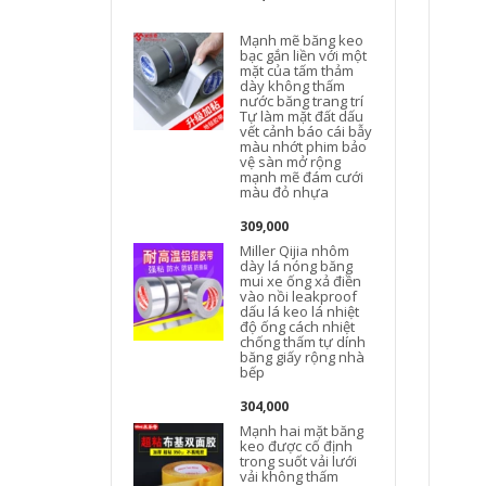
Mạnh mẽ băng keo
bạc gắn liền với một
mặt của tấm thảm
dày không thấm
nước băng trang trí
Tự làm mặt đất dấu
vết cảnh báo cái bẫy
màu nhớt phim bảo
vệ sàn mở rộng
mạnh mẽ đám cưới
màu đỏ nhựa
309,000
Miller Qijia nhôm
dày lá nóng băng
mui xe ống xả điền
M
vào nồi leakproof
dấu lá keo lá nhiệt
độ ống cách nhiệt
chống thấm tự dính
băng giấy rộng nhà
bếp
304,000
Mạnh hai mặt băng
keo được cố định
trong suốt vải lưới
vải không thấm