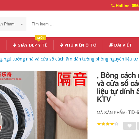
Hotline: 096
Sản Phẩm
MỚI
GIÀY DÉP Y TẾ
PHỤ KIỆN Ô TÔ
BÀI VIẾT
ng ngủ tường nhà và cửa sổ cách âm dán tường phòng nguyên liệu tự 
, Bông cách
và cửa sổ c
liệu tự dính
KTV
TD-
MÃ SẢN PHẨM: