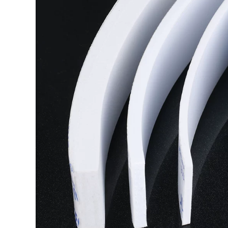
bụi Bumper khoảng
cách cửa sổ cửa xe
290,000
xốp mặt windproof
Miller Qi Jia eva dày
bít con dấu
đen bọt xốp đứng
về phía dải keo dính
305,000
của vụ tai nạn bọt
Miller lẻ bếp bồn
đệm sốc của âm
rửa khuôn băng
thanh xe mạnh mẽ
không thấm nước
băng dính băng dán
để lấp đầy khoảng
đứng về phía bọt
trống của các khớp
băng bọt pad
Mỹ bằng chứng dán
toilet góc dải dòng
277,000
shunt trong suốt
PET siêu mỏng băng
mạnh dải niêm
hai mặt tôn mạnh
phong keo mà
mẽ sửa chữa vết
không để lại dấu vết
trong suốt nhiệt độ
rách-đứng về phía
chống thấm tường
dư lượng keo dính
hai mặt sức mạnh
kết dính hai mặt
357,000
rộng băng keo mà
iller lẻ băng vải
không để lại dấu vết
đen một mặt băng
mỏng trong suốt có
keo bền màu sàn
độ nhớt cao nặng
độ nhớt cao băng
băng
chống thấm cưới
mạnh mẽ Dàn băng
289,000
hảm trang trí diy
Nano-đứng về phía
bạc, xanh dương,
dính móc trace
xanh lá cây sàn
mạnh tường dính
màu đen vàng dành