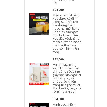
bếp
304,000
Mạnh hai mặt băng
keo được cố định
trong suốt vải lưới
vải không thấm
nước hai mặt băng
keo siêu tường có
độ nhớt cao thảm
keo dấu vết không
thấm nước da mạnh
mẽ mặc thảm vỉa
bao gồm hình nền
rộng
292,000
Miller CMO băng
keo dính Tiểu luận
ghi lưỡng sắc băng
M
giấy sơn không ở lại
với băng tay xé
phác thảo khiên
trang trí nghệ thuật
Mỹ Hoa Kỳ, giấy khe
rộng 1-2-3-4-5cm
304,000
Minh bạch niêm