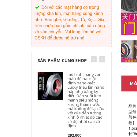
Đối với các mặt hàng có trọng
lượng khá lớn, mặt hàng cồng kềnh
như: Bàn ghế, Giường, Tủ, Kệ... Giá
trên chưa bao gồm chi phí cân nặng
và vận chuyển. Vui lòng liên hệ với
CSKH để được hỗ trợ nhé.
SẢN PHẨM CÙNG SHOP
mô hình mạng với
màu đỏ hai mặt
dính nano-mét
MÔ
Lucky triệu lần nano
hấp phụ băng kỳ
diệu Dàn suốt keo
mạnh siêu mỏng
không thấm nước
品牌
mà không để lại dấu
型号:
vết của dán tường
颜色
kính ở nhiệt độ cao
có độ nhớt cao cố
卷】
định
1.5
长*
292,000