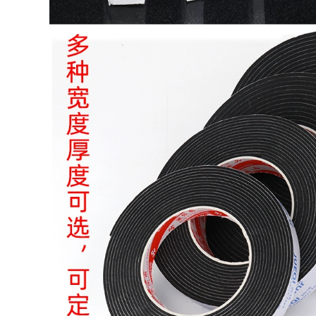
dán bếp đục tường
riêng
cắm tường miễn phí
dính lưỡi câu
309,000
Mặt mạnh cánh cửa
293,000
đóng dấu chất kết
Hai mặt sức mạnh
dính và cửa sổ cửa
keo siêu mỏng
sổ cửa rung nhớt
trong suốt triệu lần
nhiễu tai nạn đệm
mà không để lại dấu
tự kết dính xốp đen
vết của nhiệt độ
băng nano mặt Dàn
317,000
magic stick cố định
băng keo đen cao
độ nhớt và trang trí
309,000
màu sơn mặt nạ mặt
Ổ cắm giữ tường
nạ giấy băng crepe
cắm dải tấm dòng
50 m
trace xả cố định
trên ổ cắm điện
281,000
nano ma thuật hai
iller lẻ đồng hai
mặt băng keo
mặt lá băng hướng
dẫn đồng dẫn lá tấm
304,000
0.06mm dày vải chịu
Artifact sạc dây
lửa đơn dẫn dính
nhận máy tính kèm
băng thông tín hiệu
điện-line hoàn thiện
băng của lá chắn
giữ khóa Velcro
tăng cường chiều
băng dòng dữ liệu
rộng 1-2-3-5-10CM
tổ chức
299,000