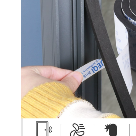
316,000
Miller lẻ đồng hai
mặt lá băng hướng
Dày tự dính cách
dẫn đồng dẫn lá tấm
bụi Bumper khoảng
0.06mm dày vải chịu
cách cửa sổ cửa xe
lửa đơn dẫn dính
xốp mặt windproof
băng thông tín hiệu
bít con dấu
băng của lá chắn
tăng cường chiều
rộng 1-2-3-5-10CM
305,000
299,000