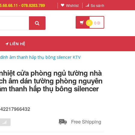
5.68.68.11 - 078.8283.789
Wishlist
So sánh
0
0
Đ
LIÊN HỆ
dính âm thanh hấp thụ bông silencer KTV
 nhiệt cửa phòng ngủ tường nhà
ách âm dán tường phòng nguyên
 âm thanh hấp thụ bông silencer
642217966432
Free Shipping