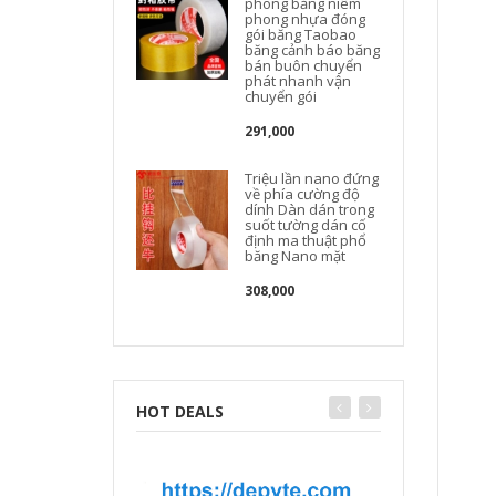
phong băng niêm
phong nhựa đóng
gói băng Taobao
băng cảnh báo băng
bán buôn chuyển
phát nhanh vận
chuyển gói
291,000
Triệu lần nano đứng
về phía cường độ
dính Dàn dán trong
suốt tường dán cố
định ma thuật phổ
băng Nano mặt
308,000
HOT DEALS