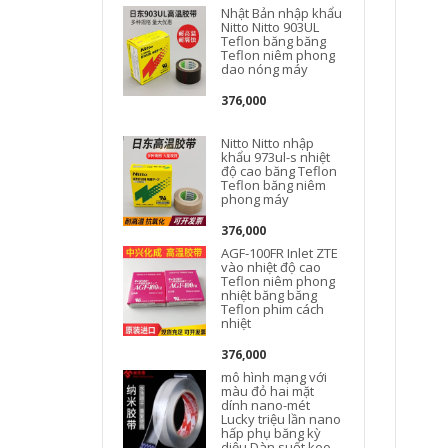
Nhật Bản nhập khẩu
Nitto Nitto 903UL
Teflon băng băng
Teflon niêm phong
dao nóng máy
376,000
Nitto Nitto nhập
khẩu 973ul-s nhiệt
độ cao băng Teflon
Teflon băng niêm
phong máy
M
376,000
AGF-100FR Inlet ZTE
vào nhiệt độ cao
Teflon niêm phong
nhiệt băng băng
Teflon phim cách
nhiệt
376,000
mô hình mạng với
màu đỏ hai mặt
dính nano-mét
Lucky triệu lần nano
hấp phụ băng kỳ
diệu Dàn suốt keo