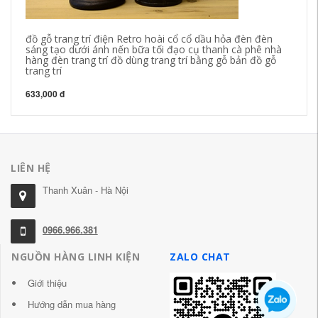
đồ gỗ trang trí điện Retro hoài cổ cổ dầu hỏa đèn đèn
Đồ
sáng tạo dưới ánh nến bữa tối đạo cụ thanh cà phê nhà
sa
hàng đèn trang trí đồ dùng trang trí bằng gỗ bản đồ gỗ
trang trí
4,
633,000 đ
LIÊN HỆ
Thanh Xuân - Hà Nội
0966.966.381
NGUỒN HÀNG LINH KIỆN
ZALO CHAT
Giới thiệu
Hướng dẫn mua hàng