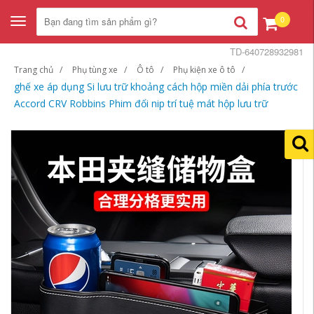
0
Toggle
navigation
TD-640728932981
Trang chủ
Phụ tùng xe
Ô tô
Phụ kiện xe ô tô
ghế xe áp dụng Si lưu trữ khoảng cách hộp miền dải phía trước
Accord CRV Robbins Phim đối nip trí tuệ mát hộp lưu trữ