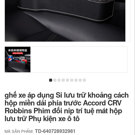
ghế xe áp dụng Si lưu trữ khoảng cách
hộp miền dải phía trước Accord CRV
Robbins Phim đối nip trí tuệ mát hộp
lưu trữ Phụ kiện xe ô tô
TD-640728932981
MÃ SẢN PHẨM: