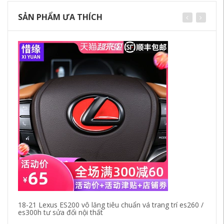
SẢN PHẨM ƯA THÍCH
18-21 Lexus ES200 vô lăng tiêu chuẩn vá trang trí es260 /
Bo
es300h tư sửa đổi nội thất
C1