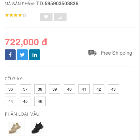
TD-595903503836
MÃ SẢN PHẨM:
722,000 đ
Free Shipping
CỠ GIÀY:
36
37
38
39
40
41
42
43
44
45
46
PHÂN LOẠI MÀU: