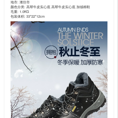
地市: 潍坊市
颜色分类: 高帮牛皮实心底 高帮牛皮实心底 加绒棉鞋
毛重: 1.0KG
包装体积: 33*22*12cm