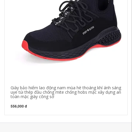
Giày bảo hiểm lao động nam mùa hè thoáng khí ánh sáng
Gi
uye túi thép đầu chống mite chống hobs mặc xây dựng an
ch
toàn mặc giày công sở
nh
556,000 đ
51