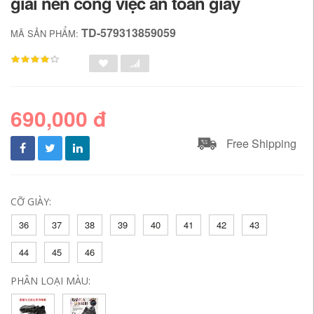
giải nén công việc an toàn giày
TD-579313859059
MÃ SẢN PHẨM:
690,000 đ
Free Shipping
CỠ GIÀY:
36
37
38
39
40
41
42
43
44
45
46
PHÂN LOẠI MÀU: