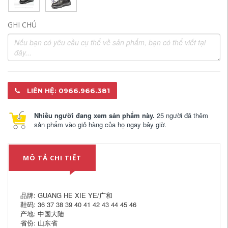
GHI CHÚ
LIÊN HỆ: 0966.966.381
Nhiều người đang xem sản phẩm này.
25 người đã thêm
sản phẩm vào giỏ hàng của họ ngay bây giờ.
MÔ TẢ CHI TIẾT
品牌: GUANG HE XIE YE/广和
鞋码: 36 37 38 39 40 41 42 43 44 45 46
产地: 中国大陆
省份: 山东省