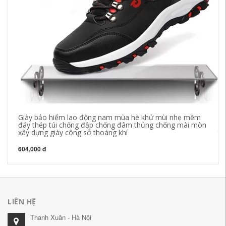
Giày bảo hiểm lao động nam mùa hè khử mùi nhẹ mềm
Gi
đáy thép túi chống đập chống đâm thủng chống mài mòn
gi
xây dựng giày công sở thoáng khí
tr
604,000 đ
64
LIÊN HỆ
Thanh Xuân - Hà Nội