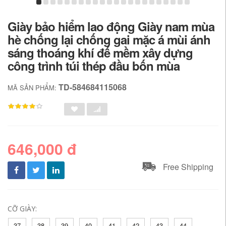
Giày bảo hiểm lao động Giày nam mùa
hè chống lại chống gai mặc á mùi ánh
sáng thoáng khí đế mềm xây dựng
công trình túi thép đầu bốn mùa
TD-584684115068
MÃ SẢN PHẨM:
646,000 đ
Free Shipping
CỠ GIÀY:
37
38
39
40
41
42
43
44