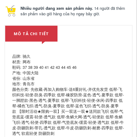
Nhiều người đang xem sản phẩm này.
14 người đã thêm
sản phẩm vào giỏ hàng của họ ngay bây giờ.
MÔ TẢ CHI TIẾT
品牌: 驰久
材质: 网布
鞋码: 37 38 39 40 41 42 43 44 45 46
产地: 中国大陆
省份: 山东省
地市: 青岛市
颜色分类: 先收藏-再加入购物车-送6重好礼-并优先发货 低帮-飞
织科技-轻便-防臭-四季款 低帮-橡胶防滑-蓝色-透气-夏季款 低帮-
一脚蹬款-黑色-透气-夏季款 低帮-飞织科技-轻便-休闲-四季款 低
帮-橘色飞织-透气-防臭-夏季款 低帮-蓝色飞织-透气-防臭-夏季
款 【限时活动★限购一双】买一双送一双★送同款飞织 低帮-气
垫底蓝-缓震-轻便-透气款 低帮-鱼鳞大网-透气-轻便款 低帮-鱼鳞
飞织-透气-轻便-四季款 低帮-气垫底灰-缓震-轻便-透气款 低帮-牛
皮-防砸防刺-带孔-透气款 低帮-牛皮-防砸防刺-耐磨-四季款 低帮-
透气 软底轻便 防砸防刺