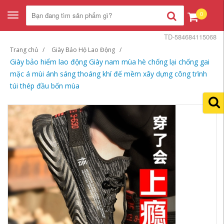
0
Toggle
navigation
TD-584684115068
Trang chủ
Giày Bảo Hộ Lao Động
Giày bảo hiểm lao động Giày nam mùa hè chống lại chống gai
mặc á mùi ánh sáng thoáng khí đế mềm xây dựng công trình
túi thép đầu bốn mùa