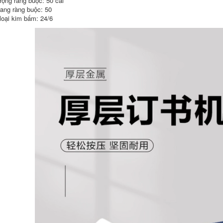
ượng ràng buộc: 50 cái
phòng a5 giấy decal
rang ràng buộc: 50
Giấy in a3 hiệu quả
a4 văn phòng
Giấy in a3 không
loại kim bấm: 24/6
cần sao chụp Giấy
445,000
in a3 500 tờ đầy đủ
hộp 80g giấy nháp
Cốc giấy Deli Cốc
hai mặt giấy trắng
giấy gia dụng dùng
giấy nháp giấy A3
một lần Cốc giấy
giá cả phải chăng
280ml Văn phòng
70g một hộp 5 gói
Thương mại đôi dày
iấy máy in giá sỉ
cốc nước lớn giấy
cho văn phòng giấy
văn phòng a5 giấy
a4 in văn phòng
photocopy
giấy a4 500 to
393,000
617,000
Giấy Deli a3 in copy
Nạp đầy hiệu quả
giấy 70g full box
.5 gel đen nạp lại
Giấy trắng văn
0.38mm đen nạp
phòng 80g full box 5
0.35 ống đầy kim
bao bì 2500 tờ giấy
đen của sinh viên
nháp thư miễn phí
nạp đạn cho sinh
sinh viên a3 Giấy in
viên 100 nạp mực
vật tư văn phòng
đen loại báo chí nạp
bán buôn mua giấy
nước văn phòng
in văn phòng phẩm
giấy văn phòng giấy
giấy a4 500 to
for văn phòng
1,350,000
470,000