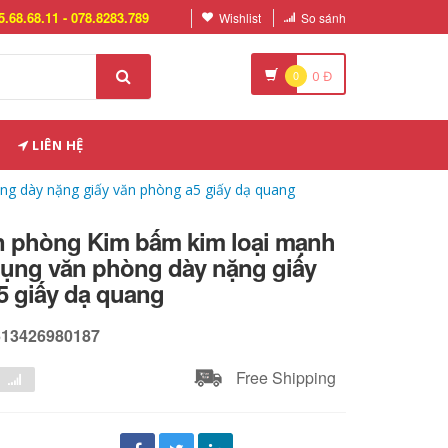
5.68.68.11 - 078.8283.789
Wishlist
So sánh
0
0
Đ
LIÊN HỆ
ng dày nặng giấy văn phòng a5 giấy dạ quang
ăn phòng Kim bấm kim loại mạnh
dụng văn phòng dày nặng giấy
5 giấy dạ quang
613426980187
Free Shipping