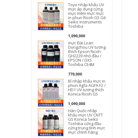
Toyo nhập khẩu UV
mực áp dụng cứng
mực mềm mực mực
in phun Ricoh G5 G6
Seiko Instruments
Toshiba
1,090,000
mực Đài Loan
Dongzhou UV tương
thích Epson Ricoh
GH2220 nhỏ đầu /
EPSON / DX5
Toshiba CE4M
770,000
Bỉ nhập khẩu mực in
phun Agfa AGFA F2 /
HD1 UV tương thích
Konica Ricoh G5
1,090,000
Hàn Quốc nhập
khẩu mực UV CNTT
G5 Konica Seiko
Toshiba cứng đầu
cứng trung tính mực
mực chính hãng