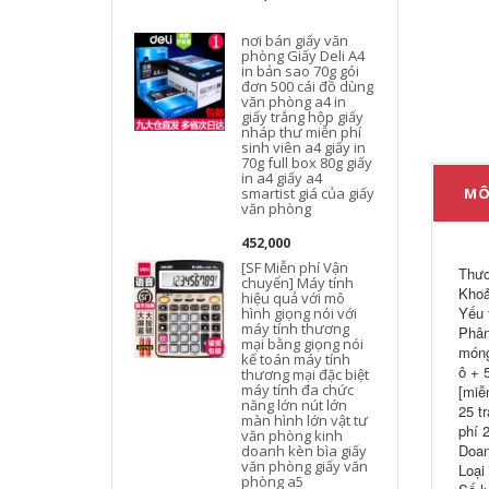
nơi bán giấy văn
phòng Giấy Deli A4
in bản sao 70g gói
đơn 500 cái đồ dùng
văn phòng a4 in
giấy trắng hộp giấy
nháp thư miễn phí
sinh viên a4 giấy in
70g full box 80g giấy
in a4 giấy a4
h
smartist giá của giấy
MÔ
văn phòng
452,000
[SF Miễn phí Vận
Thươ
chuyển] Máy tính
Khoả
hiệu quả với mô
Yếu 
hình giọng nói với
máy tính thương
t
Phân
mại bằng giọng nói
móng
kế toán máy tính
ô + 
thương mại đặc biệt
máy tính đa chức
[miễ
năng lớn nút lớn
25 t
màn hình lớn vật tư
k
phí 
văn phòng kinh
Doan
doanh kèn bìa giấy
C
văn phòng giấy văn
Loại
phòng a5