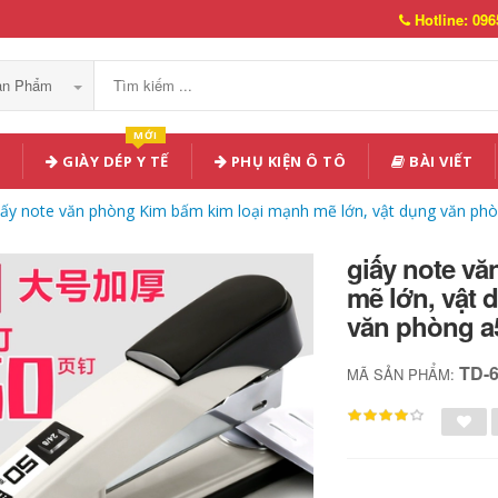
Hotline: 096
Sản Phẩm
MỚI
GIÀY DÉP Y TẾ
PHỤ KIỆN Ô TÔ
BÀI VIẾT
iấy note văn phòng Kim bấm kim loại mạnh mẽ lớn, vật dụng văn phò
giấy note v
mẽ lớn, vật 
văn phòng a
TD-
MÃ SẢN PHẨM: