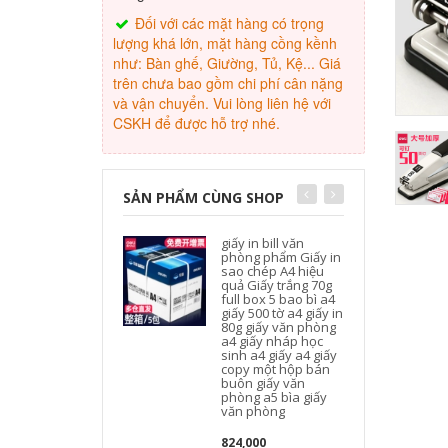
Đối với các mặt hàng có trọng
lượng khá lớn, mặt hàng cồng kềnh
như: Bàn ghế, Giường, Tủ, Kệ... Giá
trên chưa bao gồm chi phí cân nặng
và vận chuyển. Vui lòng liên hệ với
CSKH để được hỗ trợ nhé.
SẢN PHẨM CÙNG SHOP
giấy in bill văn
phòng phẩm Giấy in
sao chép A4 hiệu
quả Giấy trắng 70g
full box 5 bao bì a4
giấy 500 tờ a4 giấy in
s
80g giấy văn phòng
a4 giấy nháp học
sinh a4 giấy a4 giấy
copy một hộp bán
buôn giấy văn
phòng a5 bìa giấy
văn phòng
824,000