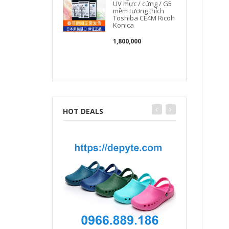
UV mực / cứng / G5
mềm tương thích
Toshiba CE4M Ricoh
Konica
1,800,000
HOT DEALS