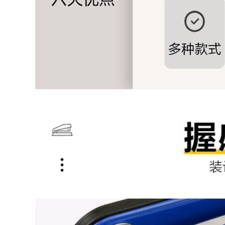
1,880,000
674,000
Banner Máy thăng
hoa mực phù hợp
UV phẳng máy in túi
cho mực chuyển
mực bằng hình ảnh
nhiệt mực đầu 5113
túi mực 5 lít
chuyển chuột pad
Epristeride hệ vòi
vận chuyển FCL
phun mực UV phụ
kiện máy in túi web
200,000
111,000
Nhiệt chuyển máy
biểu ngữ mực áp
sơn in FIG đã liên
dụng cho Năm áp
tục uv acrylic kính
điện đầu tiên bảy
ngói kim loại điện
thế hệ đầu biểu ngữ
thoại vỏ trong suốt
chuyển mực nhiệt
xanh dấu vết bám
miễn phí vận
dính mạnh
chuyển
192,000
357,000
máy in mực UV
FIG liên tục UV mực
tranh ảnh núm vú /
phẳng máy in đầu
thẳng / Y loại đầu
bảy thế hệ Năm
nối phích cắm ba
mềm loại mực UV-
chiều của dây ngoài
chữa được cứng vỏ
ăn mòn dây
UV điện thoại web
93,000
470,000
FIG áp điện liên tục