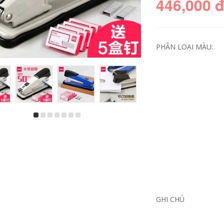
446,000 
PHÂN LOẠI MÀU:
Bút chì văn phòng
giấy in bill văn
phẩm mạnh mẽ bán
phòng phẩm Từ tính
buôn bút chì 2b học
hiệu quả treo tường
sinh không độc hại
bảng trắng bảng
chì 2 hơn bút chì học
đen nhỏ gia đình trẻ
inh đặc biệt kỳ thi
em bảng viết graffiti
đầu năm đặc biệt
có thể được xóa
que tam giác hb bút
đào tạo dán tường
chì mẫu giáo mới bắt
hộ gia đình có thể
đầu SF giấy in giấy
tháo rời bảng trắng
a4 500 to
nhỏ hai mặt từ tính
treo tường dạy học
GHI CHÚ
bảng đen thương
456,000
mại giấy in văn
phòng giấy a4 500