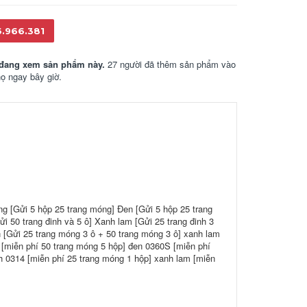
6.966.381
đang xem sản phẩm này.
27 người đã thêm sản phẩm vào
họ ngay bây giờ.
ng [Gửi 5 hộp 25 trang móng] Đen [Gửi 5 hộp 25 trang
i 50 trang đinh và 5 ô] Xanh lam [Gửi 25 trang đinh 3
n [Gửi 25 trang móng 3 ô + 50 trang móng 3 ô] xanh lam
 [miễn phí 50 trang móng 5 hộp] đen 0360S [miễn phí
 0314 [miễn phí 25 trang móng 1 hộp] xanh lam [miễn