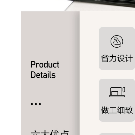
1,210,000
1,050,000
mực uv uv nhạt
phẳng mực máy in
đầu máy in uv làm
Ricoh nhỏ trung lập
sạch bảo trì chất
mực thấm nước áp
lỏng Wan Rita Seiko
dụng Seiko Epson
Konica Ricoh tablet
vận chuyển chất
lỏng mực uv
1,880,000
Đối với nhỏ G5G6
417,000
nước Ricoh GH2220
/ bán 1201 / G5IUV
Đối với máy in phun
minh bạch UV mực
UV mực máy in nối
véc ni
ống lắp cắm ảnh cho
qua-Y-fitting nối
1,010,000
93,000
Nhỏ đặc biệt đầu
mực Ricoh GH2220
Máy in đầu miếng
gốc phát xít Đà
vải sạch máy in
Ricoh nhỏ trong
phun đầu vải UV
suốt UV sơn mực UV
phẳng máy in phun
9-inch không dệt vải
1,090,000
183,000
mực Mỹ phát xít Đà
uv HD trung lập đầu
UV phẳng máy in
in G5i nhập khẩu
được gắn vào lớp
tương thích của
phủ mực UV lỏng
nguyên liệu uv mực
phủ lỏng kính
máy in
Acrylic phủ vận
chuyển kim loại lỏng