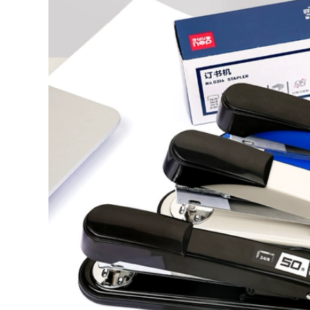
Tây Ban Nha nhập
Không dệt tranh
khẩu mực UV Mã
ảnh máy in phun
hóa áp dụng Ricoh,
lưỡi lau bàn chải UV
Konica, Toshiba G5
phẳng máy in UV
Stars uv mực máy in
phủ máy sạch vải 9
inch
1,600,000
129,000
Đài Loan nhập khẩu
Dongzhou UV mực
uv lớp phủ acrylic
thích hợp cho tấm
trong suốt được trầy
cứng nhắc G5
xước vết trầy xước
flexographic Ricoh
lớp phủ bám dính
Epson máy in mực
lớp phủ lỏng uv vận
chuyển kim loại