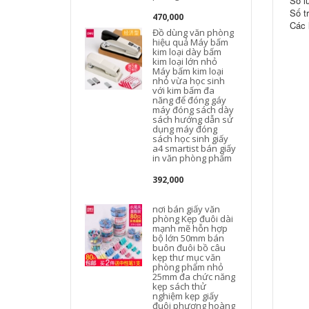
Số l
Số t
470,000
Các 
Đồ dùng văn phòng
hiệu quả Máy bấm
kim loại dày bấm
kim loại lớn nhỏ
Máy bấm kim loại
nhỏ vừa học sinh
với kim bấm đa
năng để đóng gáy
g
máy đóng sách dày
sách hướng dẫn sử
dụng máy đóng
sách học sinh giấy
a4 smartist bán giấy
in văn phòng phẩm
392,000
0
nơi bán giấy văn
phòng Kẹp đuôi dài
mạnh mẽ hỗn hợp
bộ lớn 50mm bán
buôn đuôi bồ câu
kẹp thư mục văn
phòng phẩm nhỏ
25mm đa chức năng
kẹp sách thử
nghiệm kẹp giấy
đuôi phượng hoàng