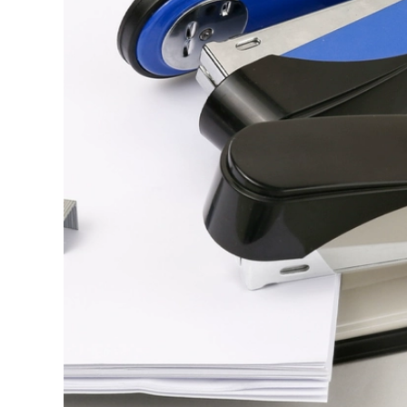
Sao Seiko phù hợp
áp dụng cho mực
thương mại phun
nước Phụ kiện tranh
vòi phun đầu
ảnh chụp kẹp ống
Toshiba Ricoh G4
kẹp kẹp để tăng
G5 LED mềm hoặc
cường các ống mực
UV cứng mực thủy
ống kẹp nhựa
ngân
96,000
910,000