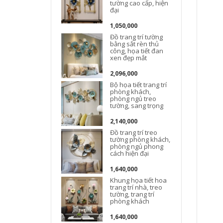
tường cao cấp, hiện
đại
1,050,000
Đồ trang trí tường
bằng sắt rèn thủ
công, họa tiết đan
xen đẹp mắt
2,096,000
Đ
Bộ họa tiết trang trí
phòng khách,
phòng ngủ treo
tường, sang trọng
2,140,000
Đồ trang trí treo
tường phòng khách,
phòng ngủ phong
cách hiện đại
1,640,000
Khung họa tiết hoa
t
trang trí nhà, treo
tường, trang trí
phòng khách
1,640,000