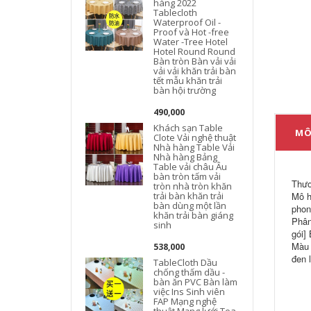
hàng 2022
Tablecloth
Waterproof Oil -
Proof và Hot -free
Water -Tree Hotel
Hotel Round Round
Bàn tròn Bàn vải vải
vải vải khăn trải bàn
tết mẫu khăn trải
bàn hội trường
490,000
Khách sạn Table
MÔ
Clote Vải nghệ thuật
Nhà hàng Table Vải
Nhà hàng Bảng
Table vải châu Âu
bàn tròn tấm vải
Thươ
tròn nhà tròn khăn
trải bàn khăn trải
Mô h
bàn dùng một lần
phon
khăn trải bàn giáng
Phân
sinh
gói]
Màu 
538,000
đen 
TableCloth Dầu
chống thấm dầu -
bàn ăn PVC Bàn làm
việc Ins Sinh viên
FAP Mạng nghệ