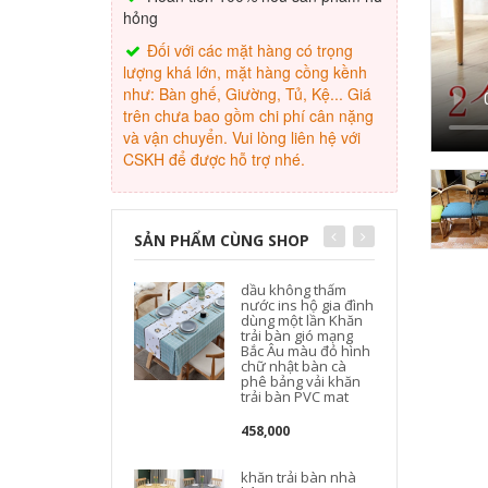
hỏng
Đối với các mặt hàng có trọng
lượng khá lớn, mặt hàng cồng kềnh
như: Bàn ghế, Giường, Tủ, Kệ... Giá
trên chưa bao gồm chi phí cân nặng
và vận chuyển. Vui lòng liên hệ với
CSKH để được hỗ trợ nhé.
SẢN PHẨM CÙNG SHOP
dầu không thấm
nước ins hộ gia đình
dùng một lần Khăn
trải bàn gió mạng
Bắc Âu màu đỏ hình
chữ nhật bàn cà
phê bảng vải khăn
trải bàn PVC mat
458,000
khăn trải bàn nhà