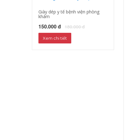
Giày dép y tế bệnh viện phòng
Giày dép y tá, b
khám
150.000 đ
18
150.000 đ
180.000 đ
Xem chi tiết
Xem chi tiết