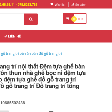
5.68.68.11 - 078.8283.789
Wishlist
So sánh
0
0
Đ
LIÊN HỆ
ỗ trang trí bàn ăn bản đồ gỗ trang trí
ang trí nội thất Đệm tựa ghế bàn
đôn thun nhà ghế bọc nỉ đệm tựa
p đệm tựa ghế đồ gỗ trang trí
 gỗ trang trí Đồ trang trí tổng
610685502438