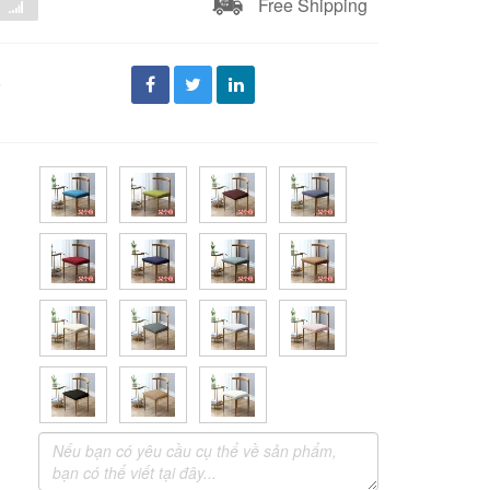
Free Shipping
đ