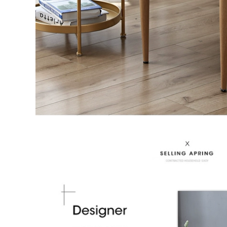
Phụ kiện treo tường
Trang trí nhà cửa ,
trang trí phòng
tranh treon tường
khách, làm đẹp
sáng tạo với kiểu
thêm cho ngôi nhà
dáng độc đáo
2,176,000
1,086,000
ồ trang trí trên
Móc treo tường,
trường bằng sắt mạ
móc treo đồ họa tiết
phong cách sang
độc đáo, tinh tế bắt
rọng, hiện đại
mắt
2,536,000
594,000
Tranh kim loại,
Đồng hồ treo tường
tranh nghệ thuật,
phong cách hiện đại
tranh treo tường
nhiều kiểu dáng
phong cách hiện đại
họa tiết
3,728,000
910,000
Hoa lá cành bằng
Đồng hồ nghệ thuật
sắt treo tường, đồ
treo tường, đồng hồ
trang trí phòng
trang trí độc đáo
khách sáng tạo
sáng tạo
870,000
1,110,000
Đồng hồ treo tường
Đồng hồ treo tường
hình hoa, đồng hồ
trang trí phòng
rang trí sáng tạo
khách, mẫu nghệ