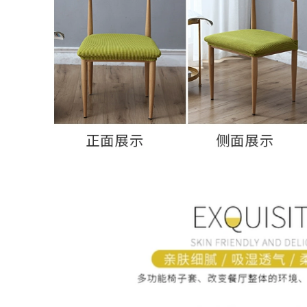
ác sỹ bệnh viện
0.000 đ