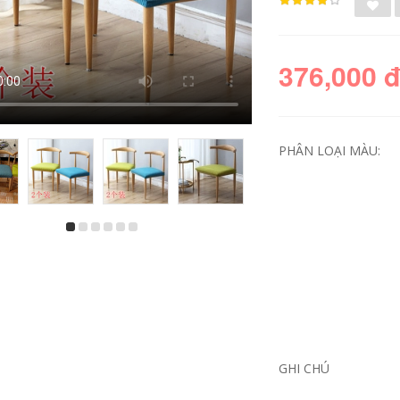
376,000 
PHÂN LOẠI MÀU:
khan trải bàn Bàn
Kiểu khách sạn kiểu
Table Table Vải vải
châu Âu vải tròn tấm
bông và vải lanh
vải vải ăn tối tấm vải
màu tinh khiết trên
dài nhà hàng nhà
bàn ăn gia dụng
hàng tròn tấm vải
hình chữ nhật Tea
vải vải vải hình
Tea Tea Tech khăn
vuông khăn trải bàn
trải bàn màu trắng
runner mẫu khăn
khăn trải bàn đỏ
trải bàn hội nghị
đẹp
484,000
GHI CHÚ
454,000