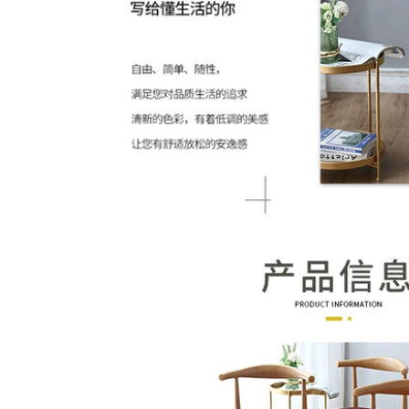
đơn giản
thuật độc đáo 2021
910,000
1,014,000
Đồng hồ treo tường
Móc hình hươu nai
phong cách sáng
treo đồ, móc treo
tạo với nhiều kiểu
tường sáng tạo,
dáng, kích thước
phong cách Mỹ
1,126,000
594,000
ồ trang trí trong
Họa tiết lá bạch quả
nhà, đồ treo tường
treo tường, đồ trang
cao cấp, sang trọng
trí phòng khách,
cho ngôi nhà
sáng tạo
2,576,000
3,046,000
giá treo đồ phong
Khung trang trí
cách hiện đại, kiểu
phòng khách,
dáng mới mẻ, thời
phòng ngủ, phong
trang
cách hiện đại, độc
đáo
594,000
1,848,000
Tranh treo tường,
ranh kim loại,
Tranh nghệ thuật
phong cách hiện đại
trang trí tạo cho
độc đáo mới lạ
không gian nội thất
thêm ấm cúng
2,176,000
2,232,000