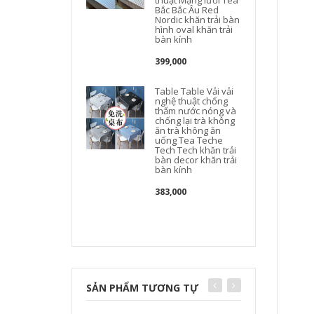
thuật Mạng lưới Tea
t
Bắc Bắc Âu Red
Nordic khăn trải bàn
hình oval khăn trải
bàn kính
399,000
Table Table Vải vải
nghệ thuật chống
thấm nước nóng và
chống lại trà không
ăn trà không ăn
uống Tea Teche
g
Tech Tech khăn trải
bàn decor khăn trải
bàn kính
383,000
SẢN PHẨM TƯƠNG TỰ