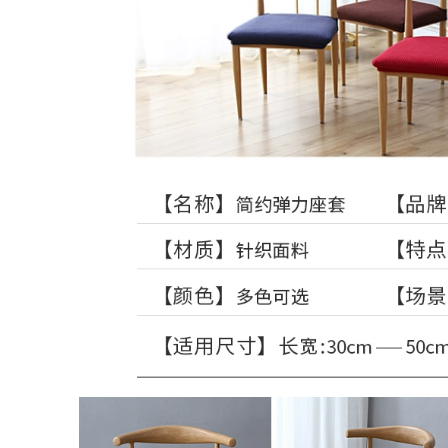
Đồ kim loại treo
tường nhiều mẫu
Tranh treo tường
mã trang trí trong
trang trí, tranh nghệ
nhà sang trọng
thuật, tranh trang trí
độc đáo
2,176,000
2,576,000