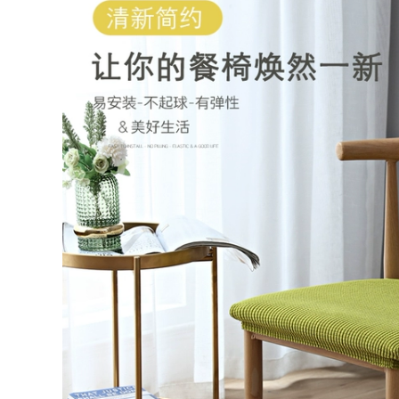
rải bàn trải bàn
vách vuông khăn
tròn khăn trải bàn
trải bàn sofa khăn
nhà hàng khăn lót
trải bàn sofa
bàn phòng khách
446,000
454,000
khăn trải bàn ghế gỗ
mẫu khăn trải bàn
TableCloth
hội nghị đẹp Dầu
Waterproofing Oil
chống thấm nước
and Oil -Tấm bàn
châu Âu -Rửa chống
tròn không có
thấm nước và chống
khách sạn Hotel
gió trong gia đình có
Hotel khăn trải bàn
iá trị hình chữ nhật
gia tiên mẫu khăn
có bàn cà phê bàn ​​
trải bàn tròn đẹp
cà phê bàn ​​cà phê
PVC Table Bàn đệm
474,000
khăn trải bàn hình
oval khăn trải bàn
học caro
458,000