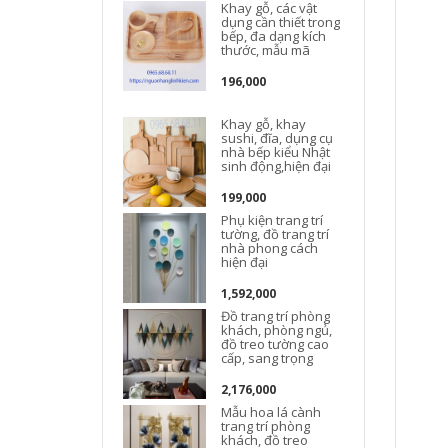
Khay gỗ, các vật
dụng cần thiết trong
bếp, đa dạng kích
thước, mẫu mã
196,000
Khay gỗ, khay
Đ
sushi, đĩa, dụng cụ
nhà bếp kiểu Nhật
sinh động,hiện đại
t
199,000
Phụ kiện trang trí
tường, đồ trang trí
nhà phong cách
hiện đại
1,592,000
Đồ trang trí phòng
khách, phòng ngủ,
đồ treo tường cao
cấp, sang trọng
2,176,000
Mẫu hoa lá cành
trang trí phòng
khách, đồ treo
t