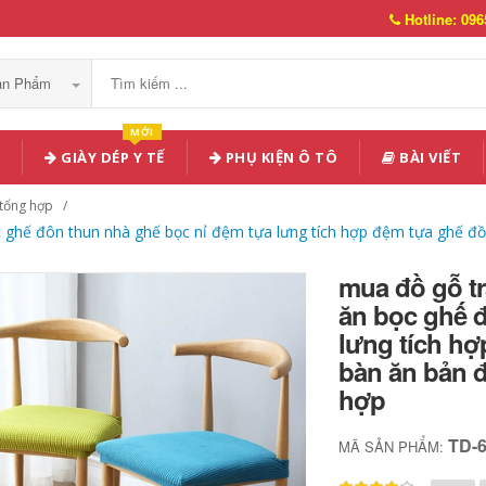
Hotline: 096
Sản Phẩm
MỚI
GIÀY DÉP Y TẾ
PHỤ KIỆN Ô TÔ
BÀI VIẾT
 tổng hợp
 ghế đôn thun nhà ghế bọc nỉ đệm tựa lưng tích hợp đệm tựa ghế đồ g
mua đồ gỗ tr
ăn bọc ghế 
lưng tích hợ
bàn ăn bản đồ
hợp
TD-
MÃ SẢN PHẨM: